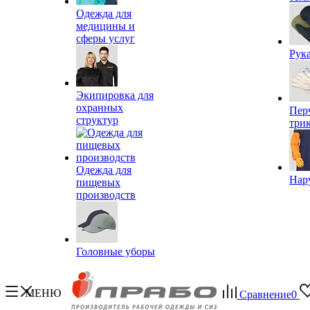
Одежда для
медицины и
сферы услуг
Рук
Экипировка для
охранных
Пер
структур
три
Одежда для
Нар
пищевых
производств
Головные уборы
МЕНЮ
Сравнение
0