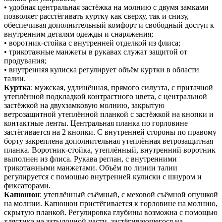
• удобная центральная застёжка на молнию с двумя замками
позволяет расстёгивать куртку как сверху, так и снизу,
обеспечивая дополнительный комфорт и свободный доступ к
внутренним деталям одежды и снаряжения;
• воротник-стойка с внутренней отделкой из флиса;
• трикотажные манжеты в рукавах служат защитой от
продувания;
• внутренняя кулиска регулирует объём куртки в области
талии.
Куртка
: мужская, удлинённая, прямого силуэта, с притачной
утеплённой подкладкой контрастного цвета, с центральной
застёжкой на двухзамковую молнию, закрытую
ветрозащитной утеплённой планкой с застёжкой на кнопки и
контактные ленты. Центральная планка по горловине
застёгивается на 2 кнопки. С внутренней стороны по правому
борту закреплена дополнительная утеплённая ветрозащитная
планка. Воротник-стойка, утеплённый, внутренний воротник
выполнен из флиса. Рукава реглан, с внутренними
трикотажными манжетами. Объём по линии талии
регулируется с помощью внутренней кулиски с шнуром и
фиксаторами.
Капюшон
: утеплённый съёмный, с меховой съёмной опушкой
на молнии. Капюшон пристёгивается к горловине на молнию,
скрытую планкой. Регулировка глубины возможна с помощью
хлястика на затылочной части, застёгивающегося на