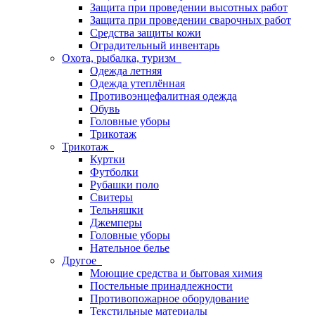
Защита при проведении высотных работ
Защита при проведении сварочных работ
Средства защиты кожи
Оградительный инвентарь
Охота, рыбалка, туризм
Одежда летняя
Одежда утеплённая
Противоэнцефалитная одежда
Обувь
Головные уборы
Трикотаж
Трикотаж
Куртки
Футболки
Рубашки поло
Свитеры
Тельняшки
Джемперы
Головные уборы
Нательное белье
Другое
Моющие средства и бытовая химия
Постельные принадлежности
Противопожарное оборудование
Текстильные материалы