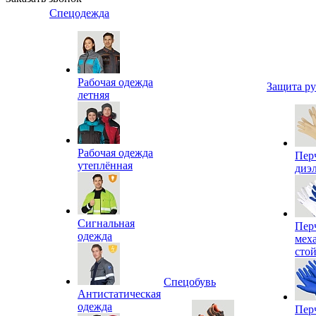
Спецодежда
Рабочая одежда
Защита р
летняя
Рабочая одежда
Пер
утеплённая
диэ
Сигнальная
Пер
одежда
мех
сто
Спецобувь
Антистатическая
одежда
Пер