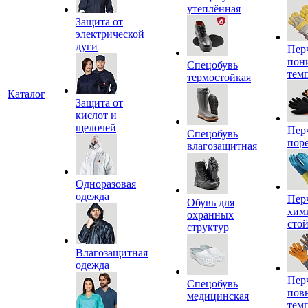
утеплённая
Защита от
электрической
дуги
Пер
пон
Спецобувь
тем
термостойкая
Каталог
Защита от
кислот и
щелочей
Пер
Спецобувь
пор
влагозащитная
Одноразовая
одежда
Пер
Обувь для
хим
охранных
сто
структур
Влагозащитная
одежда
Пер
Спецобувь
пов
медицинская
тем