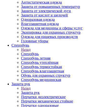
Антистатическая одежда
Защита от повышенных температур
Защита от электрической дуги
Защита от кислот и щелочей
Одноразовая одежда
Влагозащитная одежда
Одежда для медицины и сферы услуг
Экипировка для охранных структур
Одежда для пищевых производств
Головные уборы
Спецобувь
Назад
Спецобувь
Спецобувь летняя
Спецобувь утеплённая
Спецобувь термостойкая
Спецобувь влагозащитная
Обувь для охранных структур
Спецобувь медицинская
Защита рук
Назад
Защита рук
Перчатки диэлектрические
Перчатки механически стойкие
Перчатки одноразовые