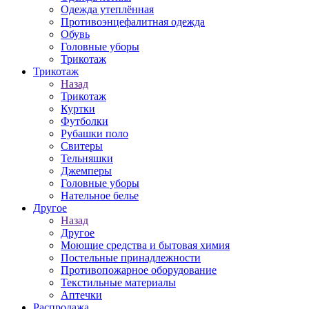
Одежда утеплённая
Противоэнцефалитная одежда
Обувь
Головные уборы
Трикотаж
Трикотаж
Назад
Трикотаж
Куртки
Футболки
Рубашки поло
Свитеры
Тельняшки
Джемперы
Головные уборы
Нательное белье
Другое
Назад
Другое
Моющие средства и бытовая химия
Постельные принадлежности
Противопожарное оборудование
Текстильные материалы
Аптечки
Распродажа