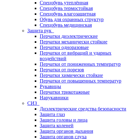
Спецобувь утеплённая
Спецобувь термостойкая
Спецобувь влагозащитная
Обувь для охранных структур
Спецобувь медицинская
Защита рук
Перчатки диэлектрические
Перчатки механически стойкие
Перчатки одноразовые
Перчатки от вибраций и ударных
воздействий
Перчатки от пониженных температур
Перчатки от порезов
Перчатки химически стойкие
Перчатки от повышенных температур
Рукавицы
Перчатки трикотажные
Нарукавники
СИЗ
Диэлектрические средства безопасности
Защита глаз
Защита головы и лица
Защита коленей
Защита органов дыхания
Защита органов слуха