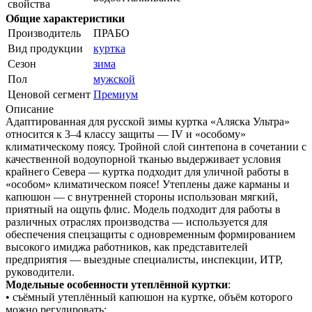
свойства
Общие характеристики
Производитель
ПРАБО
Вид продукции
куртка
Сезон
зима
Пол
мужской
Ценовой сегмент
Премиум
Описание
Адаптированная для русской зимы куртка «Аляска Ультра»
относится к 3–4 классу защиты — IV и «особому»
климатическому поясу. Тройной слой синтепона в сочетании с
качественной водоупорной тканью выдерживает условия
крайнего Севера — куртка подходит для уличной работы в
«особом» климатическом поясе! Утеплены даже карманы и
капюшон — с внутренней стороны использован мягкий,
приятный на ощупь флис. Модель подходит для работы в
различных отраслях производства — используется для
обеспечения спецзащиты с одновременным формированием
высокого имиджа работников, как представителей
предприятия — выездные специалисты, инспекции, ИТР,
руководители.
Модельные особенности утеплённой куртки
:
• съёмный утеплённый капюшон на куртке, объём которого
можно регулировать;