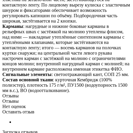
контактную ленту. По лицевому вырезу кулиска с эластичным
шнуром и фиксаторами обеспечивает возможность
регулировать капюшон по объёму. Подбородочная часть
широкая, застёгивается на 2 кнопки.
Карманы
: нагрудные и нижние боковые карманы в
рельефных швах с застёжкой на молнию утеплены флисом,
над ними — накладные утеплённые синтепоном карманы с
утеплёнными клапанами, которые застёгиваются на
контактную ленту; итого — восемь карманов на полочках
куртки снаружи; на центральной части левого рукава
настрочен карман с застёжкой на молнию с ограничителями
концов молнии; внутренний нагрудный карман с молнией; на
внутреннем кармане расположена именная этикетка ФИО.
Сигнальные элементы
: светоотражающий кант, СОП 25 мм.
Состав основной ткани
: курточная Кембридж (100%
полиэстер), плотность 175 г/м², ПУ1500 (водоупорность 1500
мм в.с.), ВО (водоотталкивание).
Отзывы
Отзывы
Нет оценок
Оставить отзыв
Загрузка отзывов...