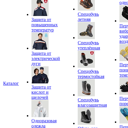
одн
Спецобувь
летняя
Защита от
повышенных
Пер
температур
виб
уда
воз
Спецобувь
утеплённая
Защита от
электрической
дуги
Пер
пон
Спецобувь
тем
термостойкая
Каталог
Защита от
кислот и
щелочей
Пер
Спецобувь
пор
влагозащитная
Одноразовая
одежда
Пер