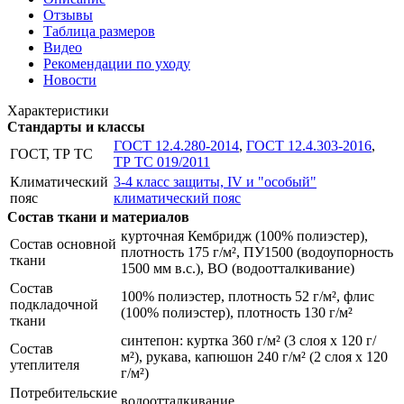
Отзывы
Таблица размеров
Видео
Рекомендации по уходу
Новости
Характеристики
Стандарты и классы
ГОСТ 12.4.280-2014
,
ГОСТ 12.4.303-2016
,
ГОСТ, ТР ТС
ТР ТС 019/2011
Климатический
3-4 класс защиты, IV и "особый"
пояс
климатический пояс
Состав ткани и материалов
курточная Кембридж (100% полиэстер),
Состав основной
плотность 175 г/м², ПУ1500 (водоупорность
ткани
1500 мм в.с.), ВО (водоотталкивание)
Состав
100% полиэстер, плотность 52 г/м², флис
подкладочной
(100% полиэстер), плотность 130 г/м²
ткани
синтепон: куртка 360 г/м² (3 слоя х 120 г/
Состав
м²), рукава, капюшон 240 г/м² (2 слоя х 120
утеплителя
г/м²)
Потребительские
водоотталкивание