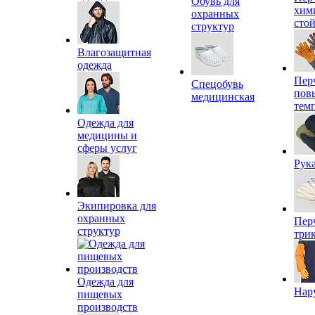
Обувь для
хим
охранных
сто
структур
Влагозащитная
одежда
Пер
Спецобувь
пов
медицинская
тем
Одежда для
медицины и
сферы услуг
Рук
Экипировка для
охранных
Пер
структур
три
Одежда для
Нар
пищевых
производств