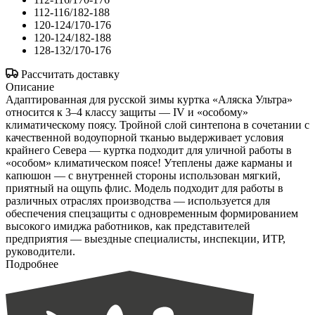
112-116/182-188
120-124/170-176
120-124/182-188
128-132/170-176
Рассчитать доставку
Описание
Адаптированная для русской зимы куртка «Аляска Ультра»
относится к 3–4 классу защиты — IV и «особому»
климатическому поясу. Тройной слой синтепона в сочетании с
качественной водоупорной тканью выдерживает условия
крайнего Севера — куртка подходит для уличной работы в
«особом» климатическом поясе! Утеплены даже карманы и
капюшон — с внутренней стороны использован мягкий,
приятный на ощупь флис. Модель подходит для работы в
различных отраслях производства — используется для
обеспечения спецзащиты с одновременным формированием
высокого имиджа работников, как представителей
предприятия — выездные специалисты, инспекции, ИТР,
руководители.
Подробнее