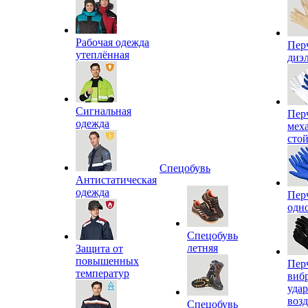
Рабочая одежда
Пер
утеплённая
диэ
Сигнальная
Пер
одежда
мех
сто
Спецобувь
Антистатическая
одежда
Пер
одн
Спецобувь
летняя
Защита от
повышенных
Пер
температур
виб
уда
воз
Спецобувь