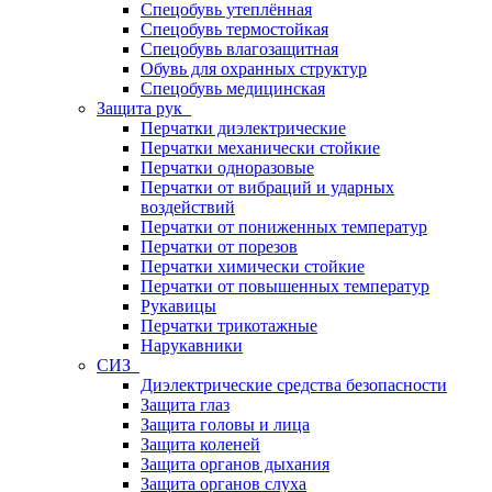
Спецобувь утеплённая
Спецобувь термостойкая
Спецобувь влагозащитная
Обувь для охранных структур
Спецобувь медицинская
Защита рук
Перчатки диэлектрические
Перчатки механически стойкие
Перчатки одноразовые
Перчатки от вибраций и ударных
воздействий
Перчатки от пониженных температур
Перчатки от порезов
Перчатки химически стойкие
Перчатки от повышенных температур
Рукавицы
Перчатки трикотажные
Нарукавники
СИЗ
Диэлектрические средства безопасности
Защита глаз
Защита головы и лица
Защита коленей
Защита органов дыхания
Защита органов слуха