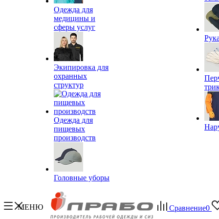
Одежда для
медицины и
сферы услуг
Рук
Экипировка для
охранных
Пер
структур
три
Одежда для
Нар
пищевых
производств
Головные уборы
МЕНЮ
Сравнение
0