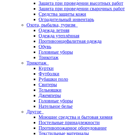
Защита при проведении высотных работ
Защита при проведении сварочных работ
Средства защиты кожи
Оградительный инвентарь
Охота, рыбалка, туризм
Одежда летняя
Одежда утеплённая
Противоэнцефалитная одежда
Обувь
Головные уборы
Трикотаж
Трикотаж
Куртки
Футболки
Рубашки поло
Свитеры
Тельняшки
Джемперы
Головные уборы
Нательное белье
Другое
Моющие средства и бытовая химия
Постельные принадлежности
Противопожарное оборудование
Текстильные материалы