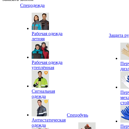
Спецодежда
Рабочая одежда
Защита р
летняя
Рабочая одежда
Пер
утеплённая
диэ
Сигнальная
Пер
одежда
мех
сто
Спецобувь
Антистатическая
одежда
Пер