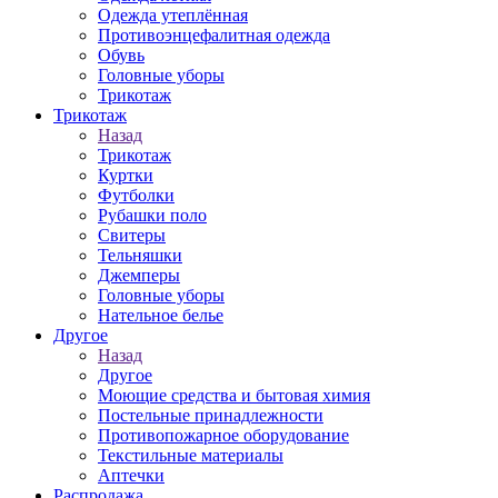
Одежда утеплённая
Противоэнцефалитная одежда
Обувь
Головные уборы
Трикотаж
Трикотаж
Назад
Трикотаж
Куртки
Футболки
Рубашки поло
Свитеры
Тельняшки
Джемперы
Головные уборы
Нательное белье
Другое
Назад
Другое
Моющие средства и бытовая химия
Постельные принадлежности
Противопожарное оборудование
Текстильные материалы
Аптечки
Распродажа