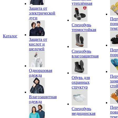
утеплённая
Защита от
электрической
дуги
Пер
пон
Спецобувь
тем
термостойкая
Каталог
Защита от
кислот и
щелочей
Пер
Спецобувь
пор
влагозащитная
Одноразовая
одежда
Пер
Обувь для
хим
охранных
сто
структур
Влагозащитная
одежда
Пер
Спецобувь
пов
медицинская
тем