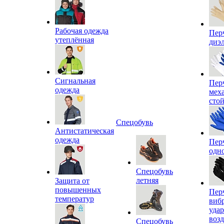
Рабочая одежда
Пер
утеплённая
диэ
Сигнальная
Пер
одежда
мех
сто
Спецобувь
Антистатическая
одежда
Пер
одн
Спецобувь
летняя
Защита от
повышенных
Пер
температур
виб
уда
воз
Спецобувь