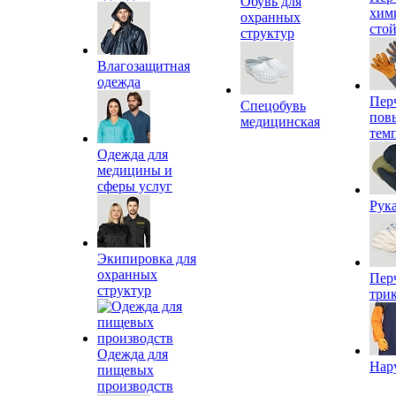
Обувь для
хим
охранных
сто
структур
Влагозащитная
одежда
Пер
Спецобувь
пов
медицинская
тем
Одежда для
медицины и
сферы услуг
Рук
Экипировка для
охранных
Пер
структур
три
Одежда для
Нар
пищевых
производств