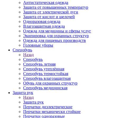
Антистатическая одежда
Защита от повышенных температур
Защита от электрической дуги
Защита от кислот и щелочей
Одноразовая одежда
Влагозащитная одежда
Одежда для медицины и сферы услуг
Экипировка для охранных структур
Одежда для пищевых производств
Головные уборы
Спецобувь
Назад
Спецобувь
Спецобувь летняя
Спецобувь утеплённая
Спецобувь термостойкая
Спецобувь влагозащитная
Обувь для охранных структур
Спецобувь медицинская
Защита рук
Назад
Защита рук
Перчатки диэлектрические
Перчатки механически стойкие
Перчатки одноразовые