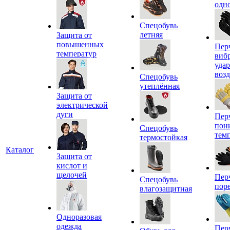
одн
Спецобувь
летняя
Защита от
повышенных
Пер
температур
виб
уда
воз
Спецобувь
утеплённая
Защита от
электрической
дуги
Пер
пон
Спецобувь
тем
термостойкая
Каталог
Защита от
кислот и
щелочей
Пер
Спецобувь
пор
влагозащитная
Одноразовая
одежда
Пер