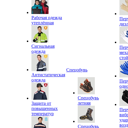
Рабочая одежда
Пер
утеплённая
диэ
Сигнальная
Пер
одежда
мех
сто
Спецобувь
Антистатическая
одежда
Пер
одн
Спецобувь
летняя
Защита от
повышенных
Пер
температур
виб
уда
воз
Спецобувь