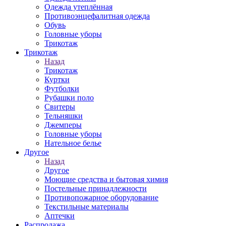
Одежда утеплённая
Противоэнцефалитная одежда
Обувь
Головные уборы
Трикотаж
Трикотаж
Назад
Трикотаж
Куртки
Футболки
Рубашки поло
Свитеры
Тельняшки
Джемперы
Головные уборы
Нательное белье
Другое
Назад
Другое
Моющие средства и бытовая химия
Постельные принадлежности
Противопожарное оборудование
Текстильные материалы
Аптечки
Распродажа