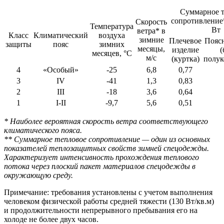
Суммарное т
сопротивление*
Скорость
Температура
Вт
ветра* в
Класс
Климатический
воздуха
зимние
Плечевое
Поясн
защиты
пояс
зимних
месяцы,
изделие
(
месяцев, °С
м/с
(куртка)
полук
4
«Особый»
-25
6,8
0,77
3
IV
-41
1,3
0,83
2
III
-18
3,6
0,64
1
I-II
-9,7
5,6
0,51
* Наиболее вероятная скорость ветра соответствующего
климатического пояса.
** Суммарное тепловое сопротивление — один из основных
показателей теплозащитных свойств зимней спецодежды.
Характеризует интенсивность прохождения теплового
потока через плоский пакет материалов спецодежды в
окружающую среду.
Примечание: требования установлены с учетом выполнения
человеком физической работы средней тяжести (130 Вт/кв.м)
и продолжительности непрерывного пребывания его на
холоде не более двух часов.