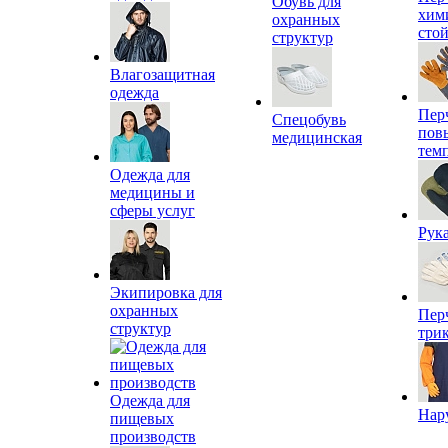
Обувь для
хим
охранных
сто
структур
Влагозащитная
одежда
Пер
Спецобувь
пов
медицинская
тем
Одежда для
медицины и
сферы услуг
Рук
Экипировка для
охранных
Пер
структур
три
Одежда для
Нар
пищевых
производств