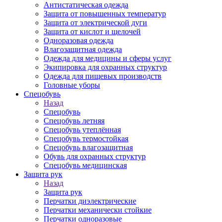
Антистатическая одежда
Защита от повышенных температур
Защита от электрической дуги
Защита от кислот и щелочей
Одноразовая одежда
Влагозащитная одежда
Одежда для медицины и сферы услуг
Экипировка для охранных структур
Одежда для пищевых производств
Головные уборы
Спецобувь
Назад
Спецобувь
Спецобувь летняя
Спецобувь утеплённая
Спецобувь термостойкая
Спецобувь влагозащитная
Обувь для охранных структур
Спецобувь медицинская
Защита рук
Назад
Защита рук
Перчатки диэлектрические
Перчатки механически стойкие
Перчатки одноразовые