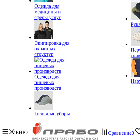
Одежда для
медицины и
сферы услуг
Рук
Экипировка для
охранных
Пер
структур
три
Одежда для
Нар
пищевых
производств
Головные уборы
МЕНЮ
Сравнение
0