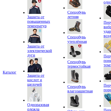
одн
Спецобувь
летняя
Защита от
повышенных
Пер
температур
виб
уда
воз
Спецобувь
утеплённая
Защита от
электрической
дуги
Пер
пон
Спецобувь
тем
термостойкая
Каталог
Защита от
кислот и
щелочей
Пер
Спецобувь
пор
влагозащитная
Одноразовая
одежда
Пер