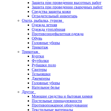
Защита при проведении высотных работ
Защита при проведении сварочных работ
Средства защиты кожи
Оградительный инвентарь
Охота, рыбалка, туризм
Одежда летняя
Одежда утеплённая
Противоэнцефалитная одежда
Обувь
Головные уборы
Трикотаж
Трикотаж
Куртки
Футболки
Рубашки поло
Свитеры
Тельняшки
Джемперы
Головные уборы
Нательное белье
Другое
Моющие средства и бытовая химия
Постельные принадлежности
Противопожарное оборудование
Текстильные материалы