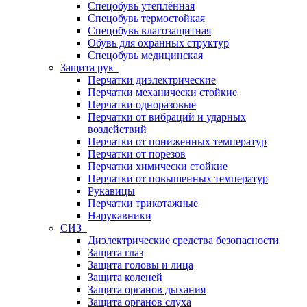
Спецобувь утеплённая
Спецобувь термостойкая
Спецобувь влагозащитная
Обувь для охранных структур
Спецобувь медицинская
Защита рук
Перчатки диэлектрические
Перчатки механически стойкие
Перчатки одноразовые
Перчатки от вибраций и ударных
воздействий
Перчатки от пониженных температур
Перчатки от порезов
Перчатки химически стойкие
Перчатки от повышенных температур
Рукавицы
Перчатки трикотажные
Нарукавники
СИЗ
Диэлектрические средства безопасности
Защита глаз
Защита головы и лица
Защита коленей
Защита органов дыхания
Защита органов слуха