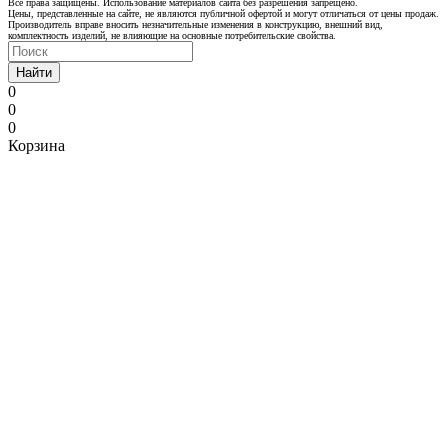
Все права защищены. Использование материалов сайта без разрешения запрещено.
Цены, представленные на сайте, не являются публичной офертой и могут отличаться от цены продаж.
Производитель вправе вносить незначительные изменения в конструкцию, внешний вид,
комплектность изделий, не влияющие на основные потребительские свойства.
Найти
0
0
0
Корзина