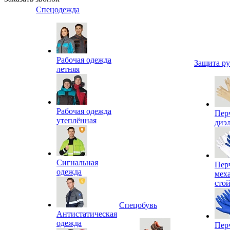
Спецодежда
Рабочая одежда
Защита р
летняя
Рабочая одежда
Пер
утеплённая
диэ
Сигнальная
Пер
одежда
мех
сто
Спецобувь
Антистатическая
одежда
Пер