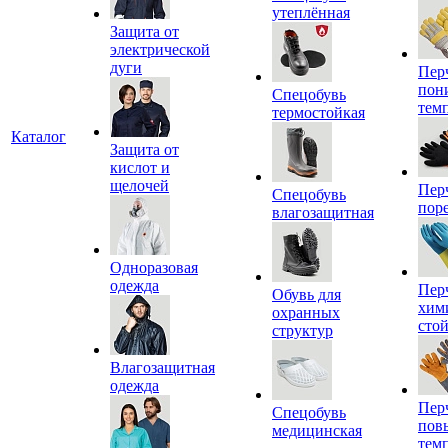
утеплённая
Защита от
электрической
дуги
Пер
пон
Спецобувь
тем
термостойкая
Каталог
Защита от
кислот и
щелочей
Пер
Спецобувь
пор
влагозащитная
Одноразовая
одежда
Пер
Обувь для
хим
охранных
сто
структур
Влагозащитная
одежда
Пер
Спецобувь
пов
медицинская
тем