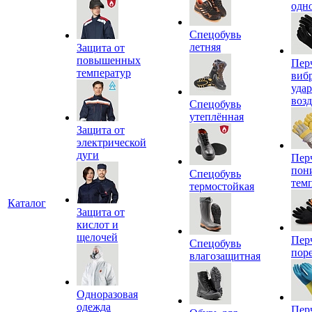
одн
Спецобувь
летняя
Защита от
повышенных
Пер
температур
виб
уда
воз
Спецобувь
утеплённая
Защита от
электрической
дуги
Пер
пон
Спецобувь
тем
термостойкая
Каталог
Защита от
кислот и
щелочей
Пер
Спецобувь
пор
влагозащитная
Одноразовая
одежда
Пер