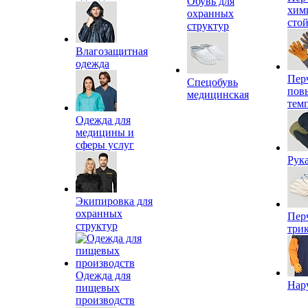
Обувь для
хим
охранных
сто
структур
Влагозащитная
одежда
Пер
Спецобувь
пов
медицинская
тем
Одежда для
медицины и
сферы услуг
Рук
Экипировка для
охранных
Пер
структур
три
Одежда для
Нар
пищевых
производств