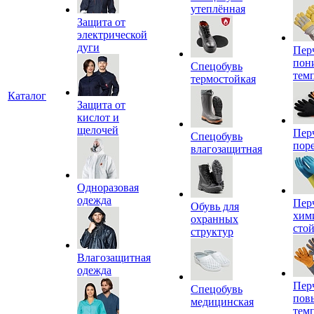
утеплённая
Защита от
электрической
дуги
Пер
пон
Спецобувь
тем
термостойкая
Каталог
Защита от
кислот и
щелочей
Пер
Спецобувь
пор
влагозащитная
Одноразовая
одежда
Пер
Обувь для
хим
охранных
сто
структур
Влагозащитная
одежда
Пер
Спецобувь
пов
медицинская
тем