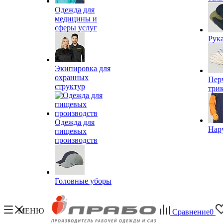
Одежда для
медицины и
сферы услуг
Рук
Экипировка для
охранных
Пер
структур
три
Одежда для
Нар
пищевых
производств
Головные уборы
МЕНЮ
Сравнение
0