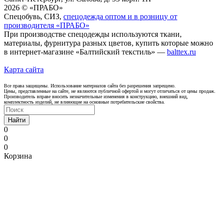
2026 © «ПРАБО»
Спецобувь, СИЗ,
спецодежда оптом и в розницу от
производителя «ПРАБО»
При производстве спецодежды используются ткани,
материалы, фурнитура разных цветов, купить которые можно
в интернет-магазине «Балтийский текстиль» —
balttex.ru
Карта сайта
Все права защищены. Использование материалов сайта без разрешения запрещено.
Цены, представленные на сайте, не являются публичной офертой и могут отличаться от цены продаж.
Производитель вправе вносить незначительные изменения в конструкцию, внешний вид,
комплектность изделий, не влияющие на основные потребительские свойства.
Найти
0
0
0
Корзина