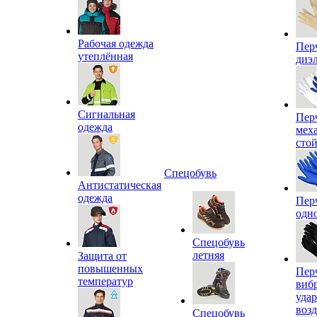
Рабочая одежда
Пер
утеплённая
диэ
Сигнальная
Пер
одежда
мех
сто
Спецобувь
Антистатическая
одежда
Пер
одн
Спецобувь
летняя
Защита от
повышенных
Пер
температур
виб
уда
воз
Спецобувь