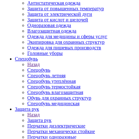
Антистатическая одежда
Защита от повышенных температур
Защита от электрической дуги
Защита от кислот и щелочей
Одноразовая одежда
Влагозащитная одежда
Одежда для медицины и сферы услуг
Экипировка для охранных структур
Одежда для пищевых производств
Головные уборы
Спецобувь
Назад
Спецобувь
Спецобувь летняя
Спецобувь утеплённая
Спецобувь термостойкая
Спецобувь влагозащитная
Обувь для охранных структур
Спецобувь медицинская
Защита рук
Назад
Защита рук
Перчатки диэлектрические
Перчатки механически стойкие
Перчатки одноразовые