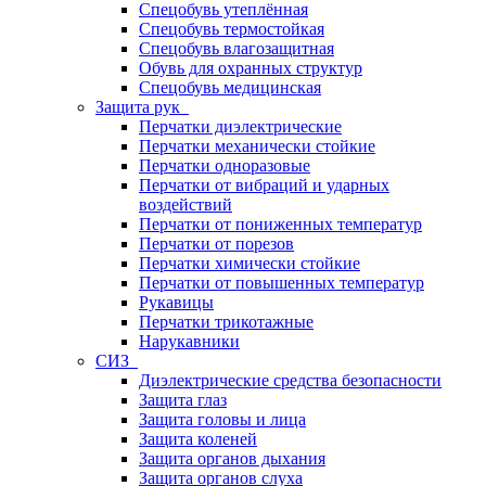
Спецобувь утеплённая
Спецобувь термостойкая
Спецобувь влагозащитная
Обувь для охранных структур
Спецобувь медицинская
Защита рук
Перчатки диэлектрические
Перчатки механически стойкие
Перчатки одноразовые
Перчатки от вибраций и ударных
воздействий
Перчатки от пониженных температур
Перчатки от порезов
Перчатки химически стойкие
Перчатки от повышенных температур
Рукавицы
Перчатки трикотажные
Нарукавники
СИЗ
Диэлектрические средства безопасности
Защита глаз
Защита головы и лица
Защита коленей
Защита органов дыхания
Защита органов слуха