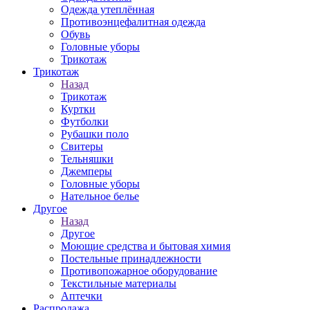
Одежда утеплённая
Противоэнцефалитная одежда
Обувь
Головные уборы
Трикотаж
Трикотаж
Назад
Трикотаж
Куртки
Футболки
Рубашки поло
Свитеры
Тельняшки
Джемперы
Головные уборы
Нательное белье
Другое
Назад
Другое
Моющие средства и бытовая химия
Постельные принадлежности
Противопожарное оборудование
Текстильные материалы
Аптечки
Распродажа