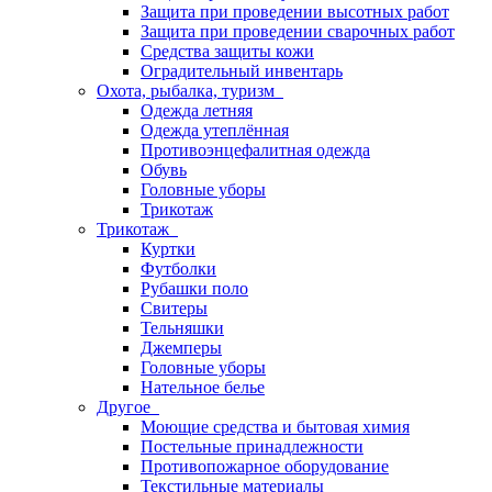
Защита при проведении высотных работ
Защита при проведении сварочных работ
Средства защиты кожи
Оградительный инвентарь
Охота, рыбалка, туризм
Одежда летняя
Одежда утеплённая
Противоэнцефалитная одежда
Обувь
Головные уборы
Трикотаж
Трикотаж
Куртки
Футболки
Рубашки поло
Свитеры
Тельняшки
Джемперы
Головные уборы
Нательное белье
Другое
Моющие средства и бытовая химия
Постельные принадлежности
Противопожарное оборудование
Текстильные материалы