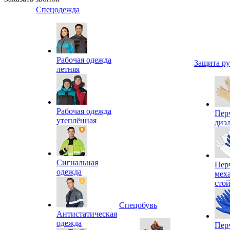
Спецодежда
Рабочая одежда
Защита р
летняя
Рабочая одежда
Пер
утеплённая
диэ
Сигнальная
Пер
одежда
мех
сто
Спецобувь
Антистатическая
одежда
Пер