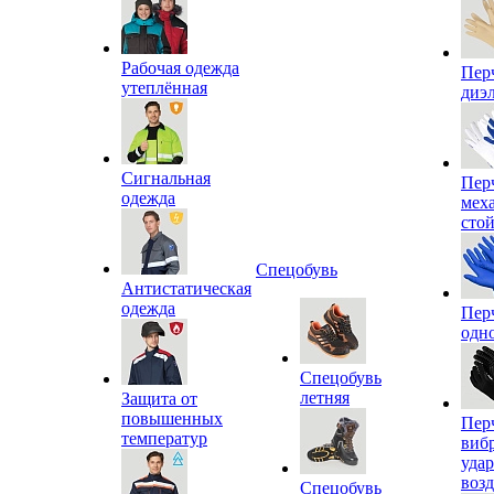
Рабочая одежда
Пер
утеплённая
диэ
Сигнальная
Пер
одежда
мех
сто
Спецобувь
Антистатическая
одежда
Пер
одн
Спецобувь
летняя
Защита от
повышенных
Пер
температур
виб
уда
воз
Спецобувь