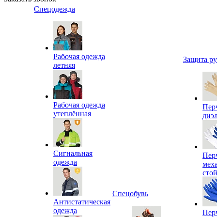
Спецодежда
Рабочая одежда
Защита р
летняя
Рабочая одежда
Пер
утеплённая
диэ
Сигнальная
Пер
одежда
мех
сто
Спецобувь
Антистатическая
одежда
Пер