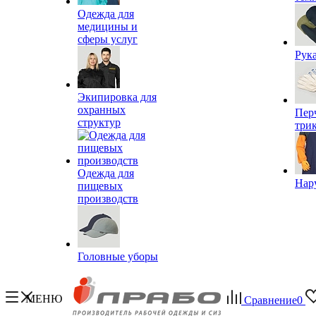
Одежда для
медицины и
сферы услуг
Рук
Экипировка для
охранных
Пер
структур
три
Одежда для
Нар
пищевых
производств
Головные уборы
МЕНЮ
Сравнение
0