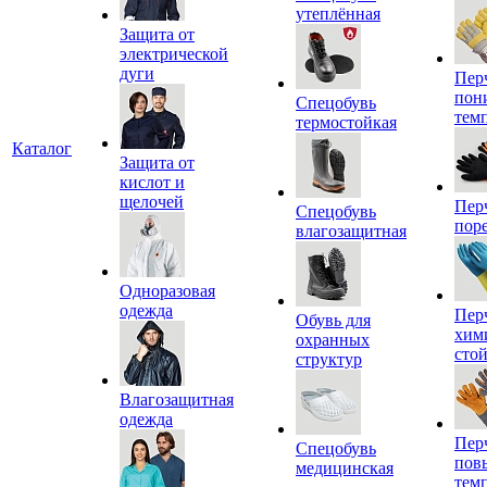
утеплённая
Защита от
электрической
дуги
Пер
пон
Спецобувь
тем
термостойкая
Каталог
Защита от
кислот и
щелочей
Пер
Спецобувь
пор
влагозащитная
Одноразовая
одежда
Пер
Обувь для
хим
охранных
сто
структур
Влагозащитная
одежда
Пер
Спецобувь
пов
медицинская
тем