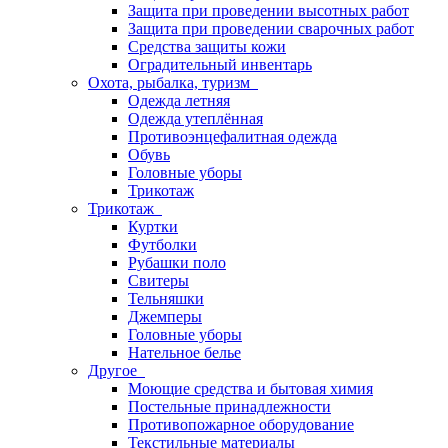
Защита при проведении высотных работ
Защита при проведении сварочных работ
Средства защиты кожи
Оградительный инвентарь
Охота, рыбалка, туризм
Одежда летняя
Одежда утеплённая
Противоэнцефалитная одежда
Обувь
Головные уборы
Трикотаж
Трикотаж
Куртки
Футболки
Рубашки поло
Свитеры
Тельняшки
Джемперы
Головные уборы
Нательное белье
Другое
Моющие средства и бытовая химия
Постельные принадлежности
Противопожарное оборудование
Текстильные материалы