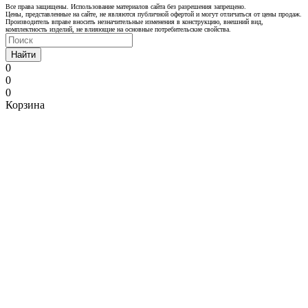
Все права защищены. Использование материалов сайта без разрешения запрещено.
Цены, представленные на сайте, не являются публичной офертой и могут отличаться от цены продаж.
Производитель вправе вносить незначительные изменения в конструкцию, внешний вид,
комплектность изделий, не влияющие на основные потребительские свойства.
Найти
0
0
0
Корзина