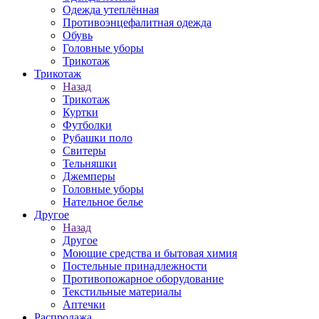
Одежда утеплённая
Противоэнцефалитная одежда
Обувь
Головные уборы
Трикотаж
Трикотаж
Назад
Трикотаж
Куртки
Футболки
Рубашки поло
Свитеры
Тельняшки
Джемперы
Головные уборы
Нательное белье
Другое
Назад
Другое
Моющие средства и бытовая химия
Постельные принадлежности
Противопожарное оборудование
Текстильные материалы
Аптечки
Распродажа