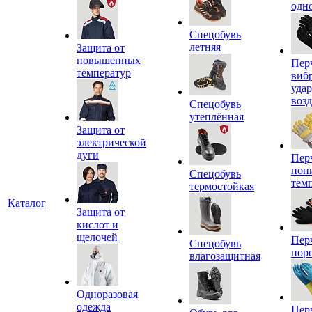
одн
Спецобувь
летняя
Защита от
повышенных
Пер
температур
виб
уда
воз
Спецобувь
утеплённая
Защита от
электрической
дуги
Пер
пон
Спецобувь
тем
термостойкая
Каталог
Защита от
кислот и
щелочей
Пер
Спецобувь
пор
влагозащитная
Одноразовая
одежда
Пер