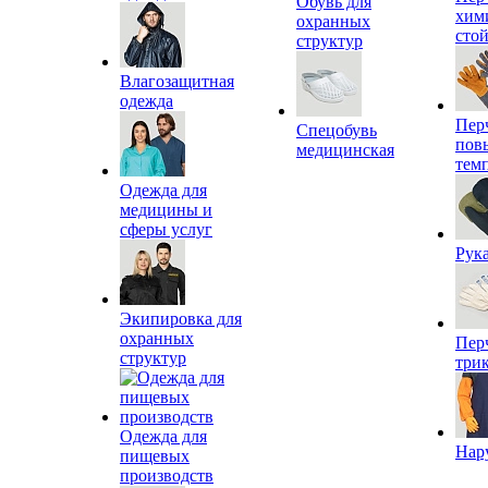
Обувь для
хим
охранных
сто
структур
Влагозащитная
одежда
Пер
Спецобувь
пов
медицинская
тем
Одежда для
медицины и
сферы услуг
Рук
Экипировка для
охранных
Пер
структур
три
Одежда для
Нар
пищевых
производств