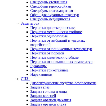
Спецобувь утеплённая
Спецобувь термостойкая
Спецобувь влагозащитная
Обувь для охранных структур
Спецобувь медицинская
Защита рук
Перчатки диэлектрические
Перчатки механически стойкие
Перчатки одноразовые
Перчатки от вибраций и ударных
воздействий
Перчатки от пониженных температур
Перчатки от порезов
Перчатки химически стойкие
Перчатки от повышенных температур
Рукавицы
Перчатки трикотажные
Нарукавники
СИЗ
Диэлектрические средства безопасности
Защита глаз
Защита головы и лица
Защита коленей
Защита органов дыхания
Защита органов слуха