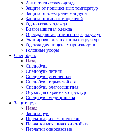
Антистатическая одежда
Защита от повышенных температур
Защита от электрической дуги
Защита от кислот и щелочей
Одноразовая одежда
Влагозащитная одежда
Одежда для медицины и сферы услуг
Экипировка для охранных структур
Одежда для пищевых производств
Головные уборы
Спецобувь
Назад
Спецобувь
Спецобувь летняя
Спецобувь утеплённая
Спецобувь термостойкая
Спецобувь влагозащитная
Обувь для охранных структур
Спецобувь медицинская
Защита рук
Назад
Защита рук
Перчатки диэлектрические
Перчатки механически стойкие
Перчатки одноразовые