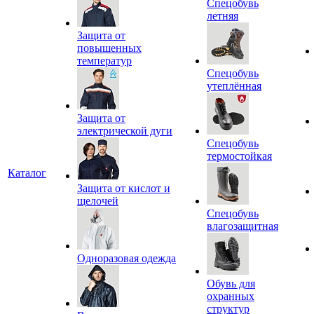
Спецобувь
летняя
Защита от
повышенных
температур
Спецобувь
утеплённая
Защита от
электрической дуги
Спецобувь
термостойкая
Каталог
Защита от кислот и
щелочей
Спецобувь
влагозащитная
Одноразовая одежда
Обувь для
охранных
структур