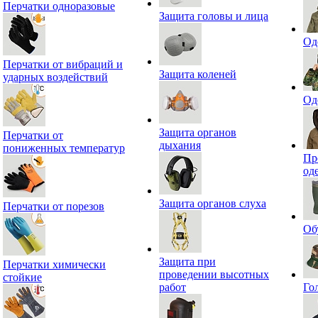
Перчатки одноразовые
Защита головы и лица
Од
Перчатки от вибраций и
Защита коленей
ударных воздействий
Од
Защита органов
Перчатки от
дыхания
пониженных температур
Пр
од
Защита органов слуха
Перчатки от порезов
Об
Защита при
Перчатки химически
проведении высотных
стойкие
работ
Го