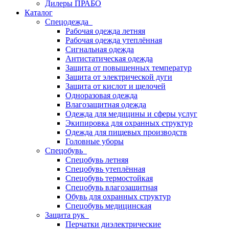
Дилеры ПРАБО
Каталог
Спецодежда
Рабочая одежда летняя
Рабочая одежда утеплённая
Сигнальная одежда
Антистатическая одежда
Защита от повышенных температур
Защита от электрической дуги
Защита от кислот и щелочей
Одноразовая одежда
Влагозащитная одежда
Одежда для медицины и сферы услуг
Экипировка для охранных структур
Одежда для пищевых производств
Головные уборы
Спецобувь
Спецобувь летняя
Спецобувь утеплённая
Спецобувь термостойкая
Спецобувь влагозащитная
Обувь для охранных структур
Спецобувь медицинская
Защита рук
Перчатки диэлектрические