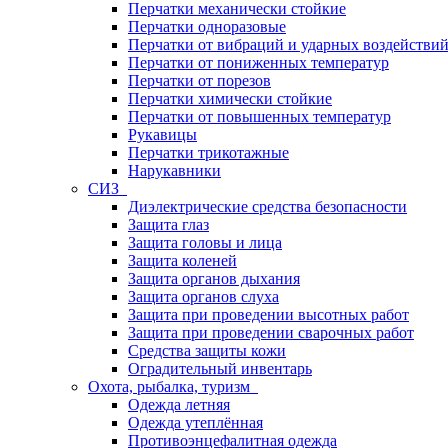
Перчатки механически стойкие
Перчатки одноразовые
Перчатки от вибраций и ударных воздействи
Перчатки от пониженных температур
Перчатки от порезов
Перчатки химически стойкие
Перчатки от повышенных температур
Рукавицы
Перчатки трикотажные
Нарукавники
СИЗ
Диэлектрические средства безопасности
Защита глаз
Защита головы и лица
Защита коленей
Защита органов дыхания
Защита органов слуха
Защита при проведении высотных работ
Защита при проведении сварочных работ
Средства защиты кожи
Оградительный инвентарь
Охота, рыбалка, туризм
Одежда летняя
Одежда утеплённая
Противоэнцефалитная одежда