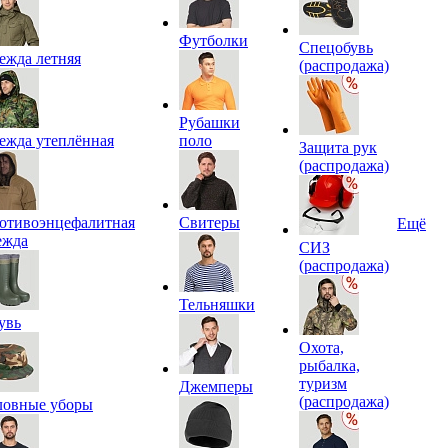
Футболки
Спецобувь
ежда летняя
(распродажа)
Рубашки
ежда утеплённая
поло
Защита рук
(распродажа)
отивоэнцефалитная
Свитеры
Ещё
ежда
СИЗ
(распродажа)
Тельняшки
увь
Охота,
рыбалка,
туризм
Джемперы
(распродажа)
ловные уборы