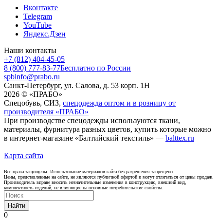
Вконтакте
Telegram
YouTube
Яндекс.Дзен
Наши контакты
+7 (812) 404-45-05
8 (800) 777-83-77
Бесплатно по России
spbinfo@prabo.ru
Санкт-Петербург, ул. Салова, д. 53 корп. 1Н
2026 © «ПРАБО»
Спецобувь, СИЗ,
спецодежда оптом и в розницу от
производителя «ПРАБО»
При производстве спецодежды используются ткани,
материалы, фурнитура разных цветов, купить которые можно
в интернет-магазине «Балтийский текстиль» —
balttex.ru
Карта сайта
Все права защищены. Использование материалов сайта без разрешения запрещено.
Цены, представленные на сайте, не являются публичной офертой и могут отличаться от цены продаж.
Производитель вправе вносить незначительные изменения в конструкцию, внешний вид,
комплектность изделий, не влияющие на основные потребительские свойства.
Найти
0