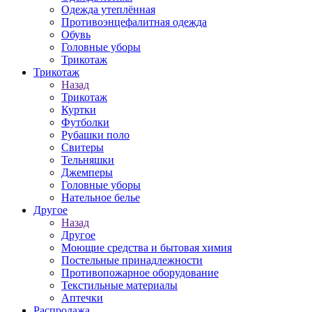
Одежда утеплённая
Противоэнцефалитная одежда
Обувь
Головные уборы
Трикотаж
Трикотаж
Назад
Трикотаж
Куртки
Футболки
Рубашки поло
Свитеры
Тельняшки
Джемперы
Головные уборы
Нательное белье
Другое
Назад
Другое
Моющие средства и бытовая химия
Постельные принадлежности
Противопожарное оборудование
Текстильные материалы
Аптечки
Распродажа