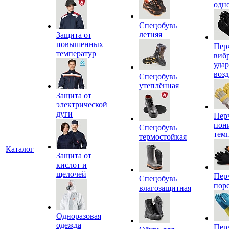
одн
Спецобувь
летняя
Защита от
повышенных
Пер
температур
виб
уда
воз
Спецобувь
утеплённая
Защита от
электрической
дуги
Пер
пон
Спецобувь
тем
термостойкая
Каталог
Защита от
кислот и
щелочей
Пер
Спецобувь
пор
влагозащитная
Одноразовая
одежда
Пер