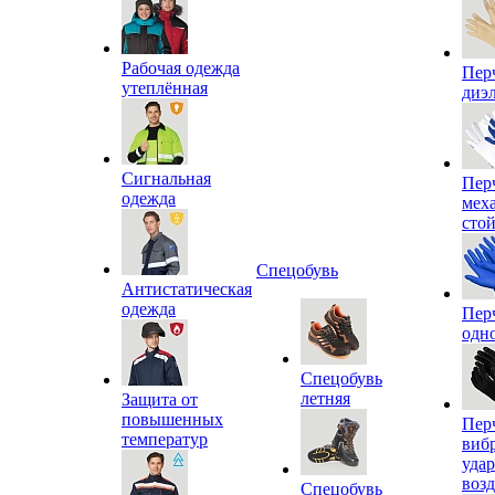
Рабочая одежда
Пер
утеплённая
диэ
Сигнальная
Пер
одежда
мех
сто
Спецобувь
Антистатическая
одежда
Пер
одн
Спецобувь
летняя
Защита от
повышенных
Пер
температур
виб
уда
воз
Спецобувь