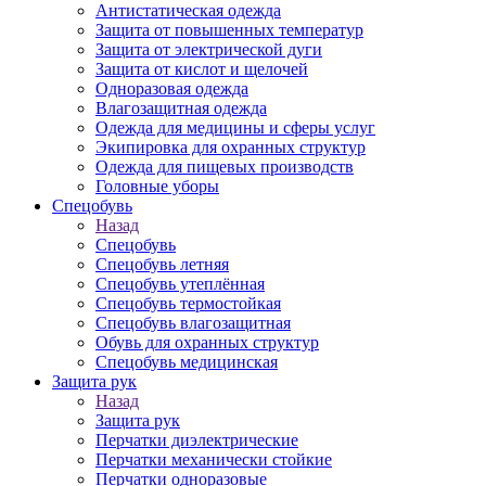
Антистатическая одежда
Защита от повышенных температур
Защита от электрической дуги
Защита от кислот и щелочей
Одноразовая одежда
Влагозащитная одежда
Одежда для медицины и сферы услуг
Экипировка для охранных структур
Одежда для пищевых производств
Головные уборы
Спецобувь
Назад
Спецобувь
Спецобувь летняя
Спецобувь утеплённая
Спецобувь термостойкая
Спецобувь влагозащитная
Обувь для охранных структур
Спецобувь медицинская
Защита рук
Назад
Защита рук
Перчатки диэлектрические
Перчатки механически стойкие
Перчатки одноразовые