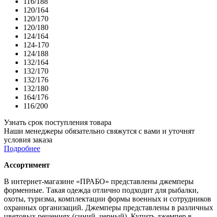
116/188
120/164
120/170
120/180
124/164
124-170
124/188
132/164
132/170
132/176
132/180
164/176
116/200
Узнать срок поступления товара
Наши менеджеры обязательно свяжутся с вами и уточнят
условия заказа
Подробнее
Ассортимент
В интернет-магазине «ПРАБО» представлены джемперы
форменные. Такая одежда отлично подходит для рыбалки,
охоты, туризма, комплектации формы военных и сотрудников
охранных организаций. Джемперы представлены в различных
цветовых решениях (синий, черный). Купить джемпер в