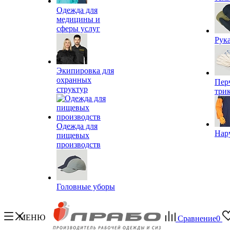
Одежда для
медицины и
сферы услуг
Рук
Экипировка для
охранных
Пер
структур
три
Одежда для
Нар
пищевых
производств
Головные уборы
МЕНЮ
Сравнение
0