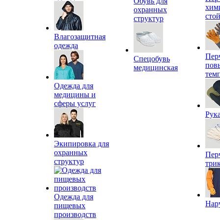
Обувь для
хим
охранных
сто
структур
Влагозащитная
одежда
Пер
Спецобувь
пов
медицинская
тем
Одежда для
медицины и
сферы услуг
Рук
Экипировка для
охранных
Пер
структур
три
Одежда для
Нар
пищевых
производств