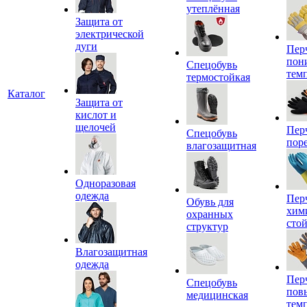
утеплённая
Защита от
электрической
дуги
Пер
пон
Спецобувь
тем
термостойкая
Каталог
Защита от
кислот и
щелочей
Пер
Спецобувь
пор
влагозащитная
Одноразовая
одежда
Пер
Обувь для
хим
охранных
сто
структур
Влагозащитная
одежда
Пер
Спецобувь
пов
медицинская
тем