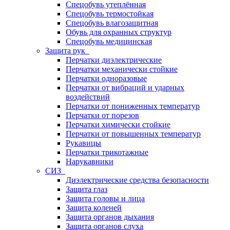
Спецобувь утеплённая
Спецобувь термостойкая
Спецобувь влагозащитная
Обувь для охранных структур
Спецобувь медицинская
Защита рук
Перчатки диэлектрические
Перчатки механически стойкие
Перчатки одноразовые
Перчатки от вибраций и ударных
воздействий
Перчатки от пониженных температур
Перчатки от порезов
Перчатки химически стойкие
Перчатки от повышенных температур
Рукавицы
Перчатки трикотажные
Нарукавники
СИЗ
Диэлектрические средства безопасности
Защита глаз
Защита головы и лица
Защита коленей
Защита органов дыхания
Защита органов слуха