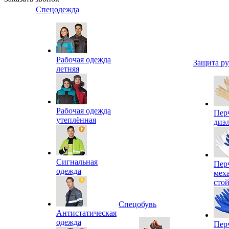
Спецодежда
Рабочая одежда
Защита р
летняя
Рабочая одежда
Пер
утеплённая
диэ
Сигнальная
Пер
одежда
мех
сто
Спецобувь
Антистатическая
одежда
Пер