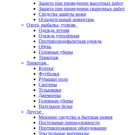
Защита при проведении высотных работ
Защита при проведении сварочных работ
Средства защиты кожи
Оградительный инвентарь
Охота, рыбалка, туризм
Одежда летняя
Одежда утеплённая
Противоэнцефалитная одежда
Обувь
Головные уборы
Трикотаж
Трикотаж
Куртки
Футболки
Рубашки поло
Свитеры
Тельняшки
Джемперы
Головные уборы
Нательное белье
Другое
Моющие средства и бытовая химия
Постельные принадлежности
Противопожарное оборудование
Текстильные материалы