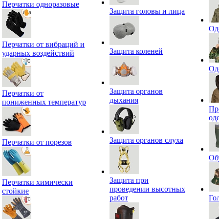
Перчатки одноразовые
Защита головы и лица
Од
Перчатки от вибраций и
Защита коленей
ударных воздействий
Од
Защита органов
Перчатки от
дыхания
пониженных температур
Пр
од
Защита органов слуха
Перчатки от порезов
Об
Защита при
Перчатки химически
проведении высотных
стойкие
работ
Го