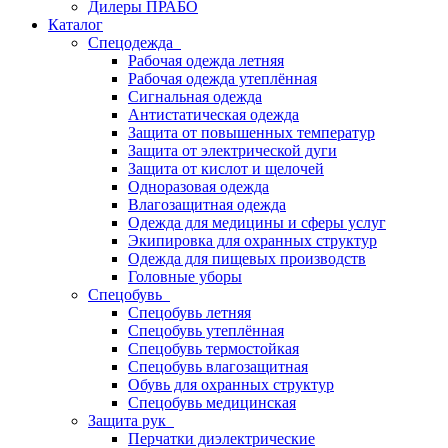
Дилеры ПРАБО
Каталог
Спецодежда
Рабочая одежда летняя
Рабочая одежда утеплённая
Сигнальная одежда
Антистатическая одежда
Защита от повышенных температур
Защита от электрической дуги
Защита от кислот и щелочей
Одноразовая одежда
Влагозащитная одежда
Одежда для медицины и сферы услуг
Экипировка для охранных структур
Одежда для пищевых производств
Головные уборы
Спецобувь
Спецобувь летняя
Спецобувь утеплённая
Спецобувь термостойкая
Спецобувь влагозащитная
Обувь для охранных структур
Спецобувь медицинская
Защита рук
Перчатки диэлектрические