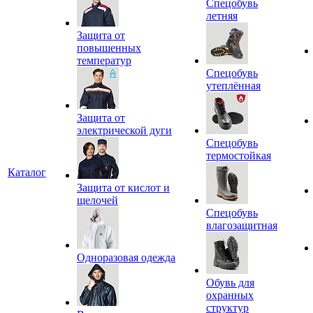
Спецобувь
летняя
Защита от
повышенных
температур
Спецобувь
утеплённая
Защита от
электрической дуги
Спецобувь
термостойкая
Каталог
Защита от кислот и
щелочей
Спецобувь
влагозащитная
Одноразовая одежда
Обувь для
охранных
структур