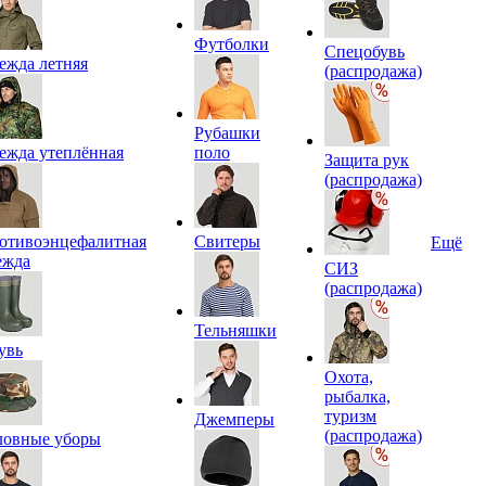
Футболки
Спецобувь
ежда летняя
(распродажа)
Рубашки
ежда утеплённая
поло
Защита рук
(распродажа)
отивоэнцефалитная
Свитеры
Ещё
ежда
СИЗ
(распродажа)
Тельняшки
увь
Охота,
рыбалка,
туризм
Джемперы
(распродажа)
ловные уборы