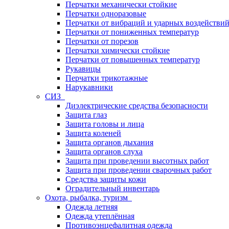
Перчатки механически стойкие
Перчатки одноразовые
Перчатки от вибраций и ударных воздействи
Перчатки от пониженных температур
Перчатки от порезов
Перчатки химически стойкие
Перчатки от повышенных температур
Рукавицы
Перчатки трикотажные
Нарукавники
СИЗ
Диэлектрические средства безопасности
Защита глаз
Защита головы и лица
Защита коленей
Защита органов дыхания
Защита органов слуха
Защита при проведении высотных работ
Защита при проведении сварочных работ
Средства защиты кожи
Оградительный инвентарь
Охота, рыбалка, туризм
Одежда летняя
Одежда утеплённая
Противоэнцефалитная одежда