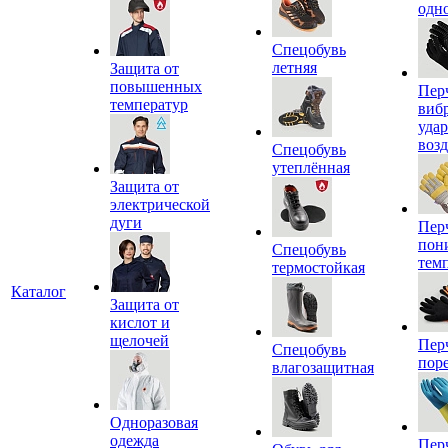
одн
Спецобувь
летняя
Защита от
повышенных
Пер
температур
виб
уда
воз
Спецобувь
утеплённая
Защита от
электрической
дуги
Пер
пон
Спецобувь
тем
термостойкая
Каталог
Защита от
кислот и
щелочей
Пер
Спецобувь
пор
влагозащитная
Одноразовая
одежда
Пер