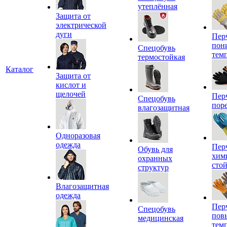
утеплённая
Защита от
электрической
дуги
Пер
пон
Спецобувь
тем
термостойкая
Каталог
Защита от
кислот и
щелочей
Пер
Спецобувь
пор
влагозащитная
Одноразовая
одежда
Пер
Обувь для
хим
охранных
сто
структур
Влагозащитная
одежда
Пер
Спецобувь
пов
медицинская
тем