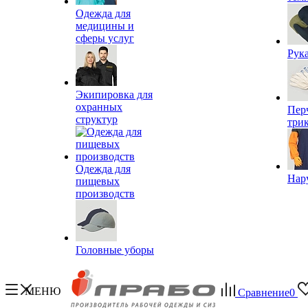
Одежда для
медицины и
сферы услуг
Рук
Экипировка для
охранных
Пер
структур
три
Одежда для
Нар
пищевых
производств
Головные уборы
МЕНЮ
Сравнение
0