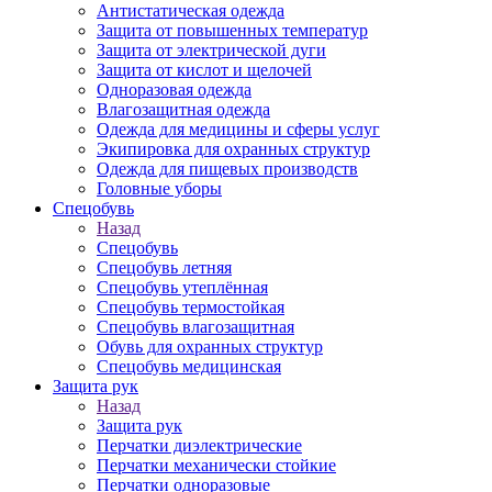
Антистатическая одежда
Защита от повышенных температур
Защита от электрической дуги
Защита от кислот и щелочей
Одноразовая одежда
Влагозащитная одежда
Одежда для медицины и сферы услуг
Экипировка для охранных структур
Одежда для пищевых производств
Головные уборы
Спецобувь
Назад
Спецобувь
Спецобувь летняя
Спецобувь утеплённая
Спецобувь термостойкая
Спецобувь влагозащитная
Обувь для охранных структур
Спецобувь медицинская
Защита рук
Назад
Защита рук
Перчатки диэлектрические
Перчатки механически стойкие
Перчатки одноразовые