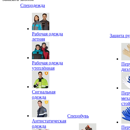
Спецодежда
Рабочая одежда
Защита р
летняя
Рабочая одежда
Пер
утеплённая
диэ
Сигнальная
Пер
одежда
мех
сто
Спецобувь
Антистатическая
одежда
Пер