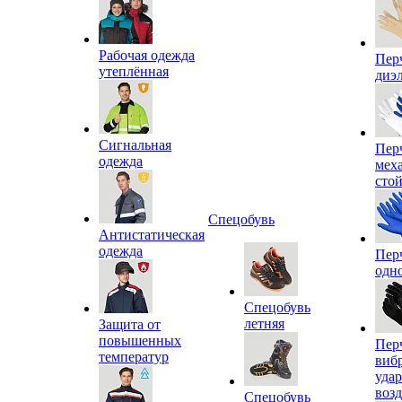
Рабочая одежда
Пер
утеплённая
диэ
Сигнальная
Пер
одежда
мех
сто
Спецобувь
Антистатическая
одежда
Пер
одн
Спецобувь
летняя
Защита от
повышенных
Пер
температур
виб
уда
воз
Спецобувь