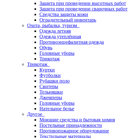
Защита при проведении высотных работ
Защита при проведении сварочных работ
Средства защиты кожи
Оградительный инвентарь
Охота, рыбалка, туризм
Одежда летняя
Одежда утеплённая
Противоэнцефалитная одежда
Обувь
Головные уборы
Трикотаж
Трикотаж
Куртки
Футболки
Рубашки поло
Свитеры
Тельняшки
Джемперы
Головные уборы
Нательное белье
Другое
Моющие средства и бытовая химия
Постельные принадлежности
Противопожарное оборудование
Текстильные материалы