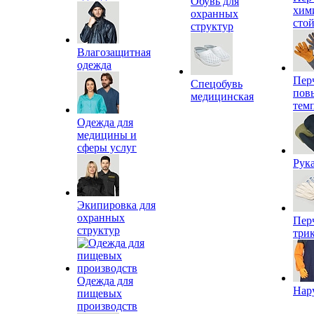
Обувь для
хим
охранных
сто
структур
Влагозащитная
одежда
Пер
Спецобувь
пов
медицинская
тем
Одежда для
медицины и
сферы услуг
Рук
Экипировка для
охранных
Пер
структур
три
Одежда для
Нар
пищевых
производств