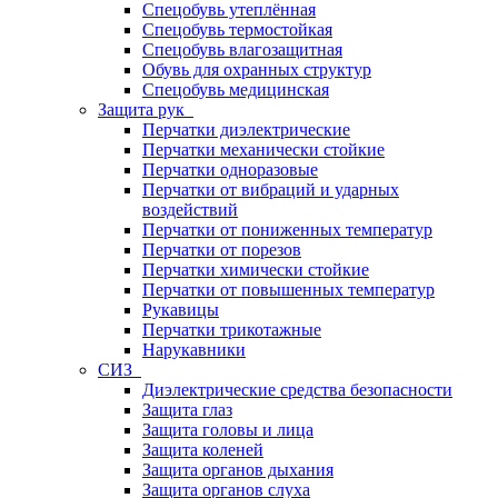
Спецобувь утеплённая
Спецобувь термостойкая
Спецобувь влагозащитная
Обувь для охранных структур
Спецобувь медицинская
Защита рук
Перчатки диэлектрические
Перчатки механически стойкие
Перчатки одноразовые
Перчатки от вибраций и ударных
воздействий
Перчатки от пониженных температур
Перчатки от порезов
Перчатки химически стойкие
Перчатки от повышенных температур
Рукавицы
Перчатки трикотажные
Нарукавники
СИЗ
Диэлектрические средства безопасности
Защита глаз
Защита головы и лица
Защита коленей
Защита органов дыхания
Защита органов слуха