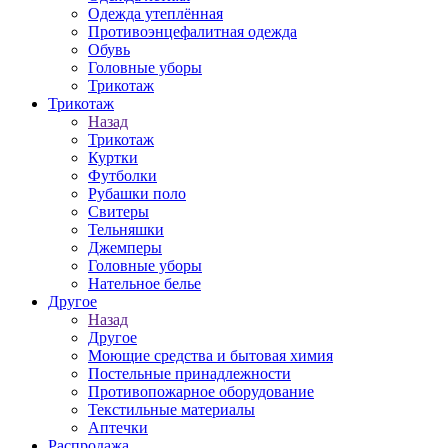
Одежда утеплённая
Противоэнцефалитная одежда
Обувь
Головные уборы
Трикотаж
Трикотаж
Назад
Трикотаж
Куртки
Футболки
Рубашки поло
Свитеры
Тельняшки
Джемперы
Головные уборы
Нательное белье
Другое
Назад
Другое
Моющие средства и бытовая химия
Постельные принадлежности
Противопожарное оборудование
Текстильные материалы
Аптечки
Распродажа