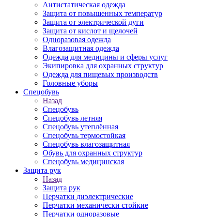
Антистатическая одежда
Защита от повышенных температур
Защита от электрической дуги
Защита от кислот и щелочей
Одноразовая одежда
Влагозащитная одежда
Одежда для медицины и сферы услуг
Экипировка для охранных структур
Одежда для пищевых производств
Головные уборы
Спецобувь
Назад
Спецобувь
Спецобувь летняя
Спецобувь утеплённая
Спецобувь термостойкая
Спецобувь влагозащитная
Обувь для охранных структур
Спецобувь медицинская
Защита рук
Назад
Защита рук
Перчатки диэлектрические
Перчатки механически стойкие
Перчатки одноразовые