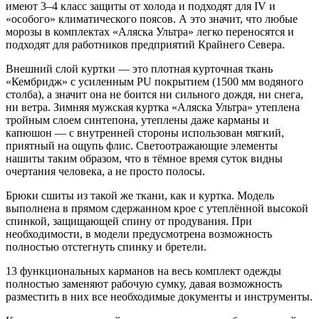
имеют 3–4 класс защиты от холода и подходят для IV и
«особого» климатического поясов. А это значит, что любые
морозы в комплектах «Аляска Ультра» легко переносятся и
подходят для работников предприятий Крайнего Севера.
Внешний слой куртки — это плотная курточная ткань
«Кембридж» с усиленным PU покрытием (1500 мм водяного
столба), а значит она не боится ни сильного дождя, ни снега,
ни ветра. Зимняя мужская куртка «Аляска Ультра» утеплена
тройным слоем синтепона, утеплены даже карманы и
капюшон — с внутренней стороны использован мягкий,
приятный на ощупь флис. Светоотражающие элементы
нашиты таким образом, что в тёмное время суток видны
очертания человека, а не просто полосы.
Брюки сшиты из такой же ткани, как и куртка. Модель
выполнена в прямом сдержанном крое с утеплённой высокой
спинкой, защищающей спину от продувания. При
необходимости, в модели предусмотрена возможность
полностью отстегнуть спинку и бретели.
13 функциональных карманов на весь комплект одежды
полностью заменяют рабочую сумку, давая возможность
разместить в них все необходимые документы и инструменты.