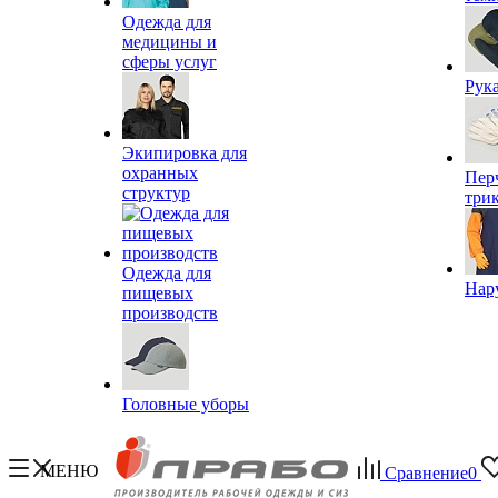
Одежда для
медицины и
сферы услуг
Рук
Экипировка для
охранных
Пер
структур
три
Одежда для
Нар
пищевых
производств
Головные уборы
МЕНЮ
Сравнение
0