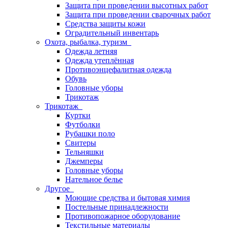
Защита при проведении высотных работ
Защита при проведении сварочных работ
Средства защиты кожи
Оградительный инвентарь
Охота, рыбалка, туризм
Одежда летняя
Одежда утеплённая
Противоэнцефалитная одежда
Обувь
Головные уборы
Трикотаж
Трикотаж
Куртки
Футболки
Рубашки поло
Свитеры
Тельняшки
Джемперы
Головные уборы
Нательное белье
Другое
Моющие средства и бытовая химия
Постельные принадлежности
Противопожарное оборудование
Текстильные материалы