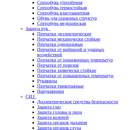
Спецобувь утеплённая
Спецобувь термостойкая
Спецобувь влагозащитная
Обувь для охранных структур
Спецобувь медицинская
Защита рук
Перчатки диэлектрические
Перчатки механически стойкие
Перчатки одноразовые
Перчатки от вибраций и ударных
воздействий
Перчатки от пониженных температур
Перчатки от порезов
Перчатки химически стойкие
Перчатки от повышенных температур
Рукавицы
Перчатки трикотажные
Нарукавники
СИЗ
Диэлектрические средства безопасности
Защита глаз
Защита головы и лица
Защита коленей
Защита органов дыхания
Защита органов слуха