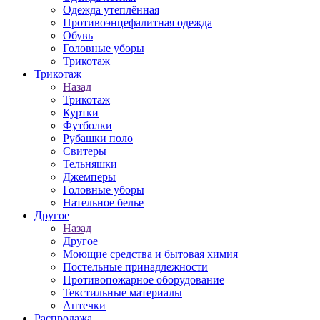
Одежда утеплённая
Противоэнцефалитная одежда
Обувь
Головные уборы
Трикотаж
Трикотаж
Назад
Трикотаж
Куртки
Футболки
Рубашки поло
Свитеры
Тельняшки
Джемперы
Головные уборы
Нательное белье
Другое
Назад
Другое
Моющие средства и бытовая химия
Постельные принадлежности
Противопожарное оборудование
Текстильные материалы
Аптечки
Распродажа