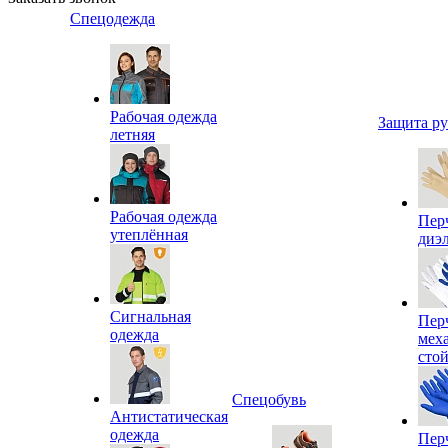
Спецодежда
Рабочая одежда
Защита р
летняя
Рабочая одежда
Пер
утеплённая
диэ
Сигнальная
Пер
одежда
мех
сто
Спецобувь
Антистатическая
одежда
Пер