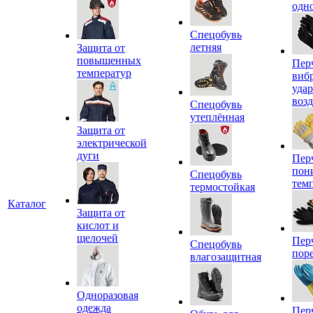
одн
Спецобувь
летняя
Защита от
повышенных
Пер
температур
виб
уда
воз
Спецобувь
утеплённая
Защита от
электрической
дуги
Пер
пон
Спецобувь
тем
термостойкая
Каталог
Защита от
кислот и
щелочей
Пер
Спецобувь
пор
влагозащитная
Одноразовая
одежда
Пер