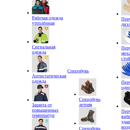
Рабочая одежда
Пер
утеплённая
диэ
Сигнальная
Пер
одежда
мех
сто
Спецобувь
Антистатическая
одежда
Пер
одн
Спецобувь
летняя
Защита от
повышенных
Пер
температур
виб
уда
воз
Спецобувь