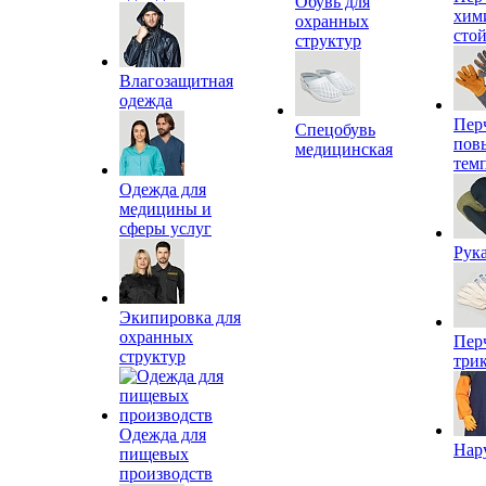
Обувь для
хим
охранных
сто
структур
Влагозащитная
одежда
Пер
Спецобувь
пов
медицинская
тем
Одежда для
медицины и
сферы услуг
Рук
Экипировка для
охранных
Пер
структур
три
Одежда для
Нар
пищевых
производств