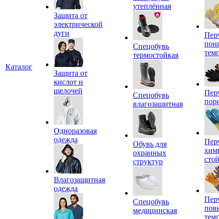
утеплённая
Защита от
электрической
дуги
Пер
пон
Спецобувь
тем
термостойкая
Каталог
Защита от
кислот и
щелочей
Пер
Спецобувь
пор
влагозащитная
Одноразовая
одежда
Пер
Обувь для
хим
охранных
сто
структур
Влагозащитная
одежда
Пер
Спецобувь
пов
медицинская
тем