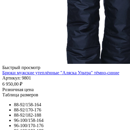
Быстрый просмотр
Брюки мужские утеплённые "Аляска Ультра" тёмно-синие
Артикул: 9801
6 950,00
₽
Розничная цена
Таблица размеров
88-92/158-164
88-92/170-176
88-92/182-188
96-100/158-164
96-100/170-176