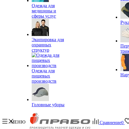
Одежда для
медицины и
сферы услуг
Рук
Экипировка для
охранных
Пер
структур
три
Одежда для
Нар
пищевых
производств
Головные уборы
МЕНЮ
Сравнение
0