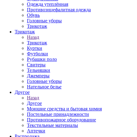
Одежда утеплённая
Противоэнцефалитная одежда
Обувь
Головные уборы
Трикотаж
Трикотаж
Назад
Трикотаж
Куртки
Футболки
Рубашки поло
Свитеры
Тельняшки
Джемперы
Головные уборы
Нательное белье
Другое
Назад
Другое
Моющие средства и бытовая химия
Постельные принадлежности
Противопожарное оборудование
Текстильные материалы
Аптечки
Распродажа