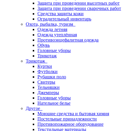
Защита при проведении высотных работ
Защита при проведении сварочных работ
Средства защиты кожи
Оградительный инвентарь
Охота, рыбалка, туризм
Одежда летняя
Одежда утеплённая
Противоэнцефалитная одежда
Обувь
Головные уборы
Трикотаж
Трикотаж
Куртки
Футболки
Рубашки поло
Свитеры
Тельняшки
Джемперы
Головные уборы
Нательное белье
Другое
Моющие средства и бытовая химия
Постельные принадлежности
Противопожарное оборудование
Текстильные материалы