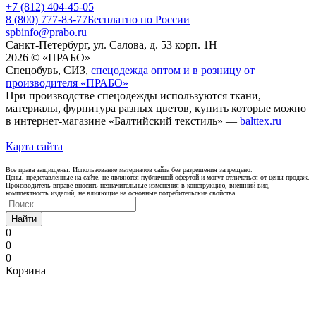
+7 (812) 404-45-05
8 (800) 777-83-77
Бесплатно по России
spbinfo@prabo.ru
Санкт-Петербург, ул. Салова, д. 53 корп. 1Н
2026 © «ПРАБО»
Спецобувь, СИЗ,
спецодежда оптом и в розницу от
производителя «ПРАБО»
При производстве спецодежды используются ткани,
материалы, фурнитура разных цветов, купить которые можно
в интернет-магазине «Балтийский текстиль» —
balttex.ru
Карта сайта
Все права защищены. Использование материалов сайта без разрешения запрещено.
Цены, представленные на сайте, не являются публичной офертой и могут отличаться от цены продаж.
Производитель вправе вносить незначительные изменения в конструкцию, внешний вид,
комплектность изделий, не влияющие на основные потребительские свойства.
Найти
0
0
0
Корзина