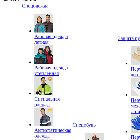
Спецодежда
Рабочая одежда
Защита р
летняя
Рабочая одежда
Пер
утеплённая
диэ
Сигнальная
Пер
одежда
мех
сто
Спецобувь
Антистатическая
одежда
Пер