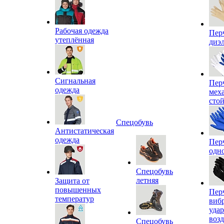
Рабочая одежда
Пер
утеплённая
диэ
Сигнальная
Пер
одежда
мех
сто
Спецобувь
Антистатическая
одежда
Пер
одн
Спецобувь
летняя
Защита от
повышенных
Пер
температур
виб
уда
воз
Спецобувь