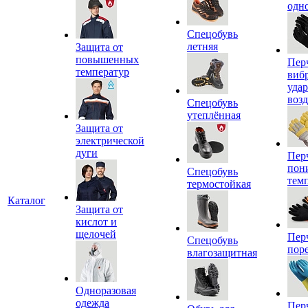
одн
Спецобувь
летняя
Защита от
повышенных
Пер
температур
виб
уда
воз
Спецобувь
утеплённая
Защита от
электрической
дуги
Пер
пон
Спецобувь
тем
термостойкая
Каталог
Защита от
кислот и
щелочей
Пер
Спецобувь
пор
влагозащитная
Одноразовая
одежда
Пер