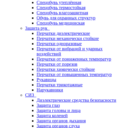
Спецобувь утеплённая
Спецобувь термостойкая
Спецобувь влагозащитная
Обувь для охранных структур
Спецобувь медицинская
Защита рук
Перчатки диэлектрические
Перчатки механически стойкие
Перчатки одноразовые
Перчатки от вибраций и ударных
воздействий
Перчатки от пониженных температур
Перчатки от порезов
Перчатки химически стойкие
Перчатки от повышенных температур
Рукавицы
Перчатки трикотажные
Нарукавники
СИЗ
Диэлектрические средства безопасности
Защита глаз
Защита головы и лица
Защита коленей
Защита органов дыхания
Защита органов слуха