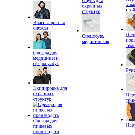
Обувь для
хим
охранных
сто
структур
Влагозащитная
одежда
Пер
Спецобувь
пов
медицинская
тем
Одежда для
медицины и
сферы услуг
Рук
Экипировка для
охранных
Пер
структур
три
Одежда для
Нар
пищевых
производств