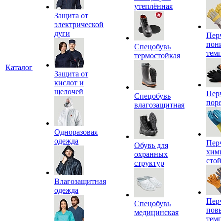
утеплённая
Защита от
электрической
дуги
Пер
пон
Спецобувь
тем
термостойкая
Каталог
Защита от
кислот и
щелочей
Пер
Спецобувь
пор
влагозащитная
Одноразовая
одежда
Пер
Обувь для
хим
охранных
сто
структур
Влагозащитная
одежда
Пер
Спецобувь
пов
медицинская
тем