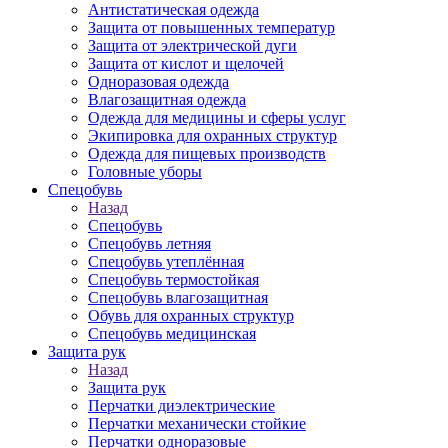
Антистатическая одежда
Защита от повышенных температур
Защита от электрической дуги
Защита от кислот и щелочей
Одноразовая одежда
Влагозащитная одежда
Одежда для медицины и сферы услуг
Экипировка для охранных структур
Одежда для пищевых производств
Головные уборы
Спецобувь
Назад
Спецобувь
Спецобувь летняя
Спецобувь утеплённая
Спецобувь термостойкая
Спецобувь влагозащитная
Обувь для охранных структур
Спецобувь медицинская
Защита рук
Назад
Защита рук
Перчатки диэлектрические
Перчатки механически стойкие
Перчатки одноразовые