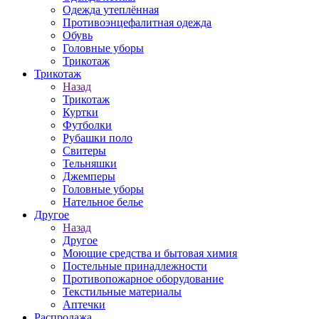
Одежда утеплённая
Противоэнцефалитная одежда
Обувь
Головные уборы
Трикотаж
Трикотаж
Назад
Трикотаж
Куртки
Футболки
Рубашки поло
Свитеры
Тельняшки
Джемперы
Головные уборы
Нательное белье
Другое
Назад
Другое
Моющие средства и бытовая химия
Постельные принадлежности
Противопожарное оборудование
Текстильные материалы
Аптечки
Распродажа