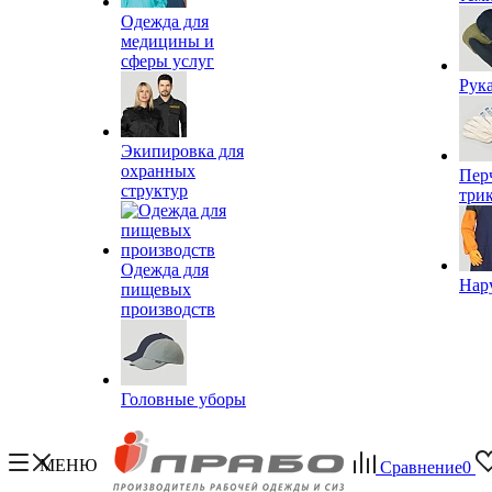
Одежда для
медицины и
сферы услуг
Рук
Экипировка для
охранных
Пер
структур
три
Одежда для
Нар
пищевых
производств
Головные уборы
МЕНЮ
Сравнение
0