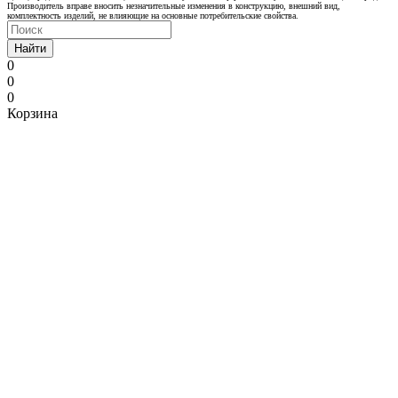
Производитель вправе вносить незначительные изменения в конструкцию, внешний вид,
комплектность изделий, не влияющие на основные потребительские свойства.
Найти
0
0
0
Корзина