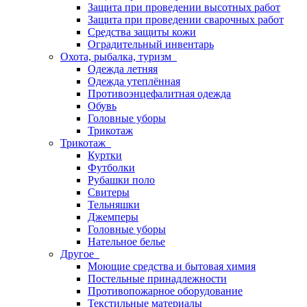
Защита при проведении высотных работ
Защита при проведении сварочных работ
Средства защиты кожи
Оградительный инвентарь
Охота, рыбалка, туризм
Одежда летняя
Одежда утеплённая
Противоэнцефалитная одежда
Обувь
Головные уборы
Трикотаж
Трикотаж
Куртки
Футболки
Рубашки поло
Свитеры
Тельняшки
Джемперы
Головные уборы
Нательное белье
Другое
Моющие средства и бытовая химия
Постельные принадлежности
Противопожарное оборудование
Текстильные материалы