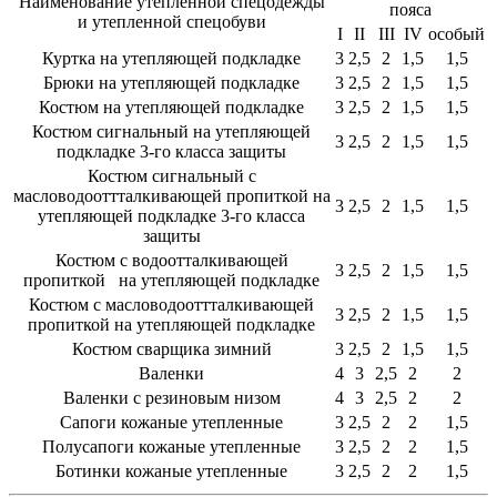
Наименование утепленной спецодежды
пояса
и утепленной спецобуви
I
II
III
IV
особый
Куртка на утепляющей подкладке
3
2,5
2
1,5
1,5
Брюки на утепляющей подкладке
3
2,5
2
1,5
1,5
Костюм на утепляющей подкладке
3
2,5
2
1,5
1,5
Костюм сигнальный на утепляющей
3
2,5
2
1,5
1,5
подкладке 3-го класса защиты
Костюм сигнальный с
масловодооттталкивающей пропиткой на
3
2,5
2
1,5
1,5
утепляющей подкладке 3-го класса
защиты
Костюм с водоотталкивающей
3
2,5
2
1,5
1,5
пропиткой на утепляющей подкладке
Костюм с масловодооттталкивающей
3
2,5
2
1,5
1,5
пропиткой на утепляющей подкладке
Костюм сварщика зимний
3
2,5
2
1,5
1,5
Валенки
4
3
2,5
2
2
Валенки с резиновым низом
4
3
2,5
2
2
Сапоги кожаные утепленные
3
2,5
2
2
1,5
Полусапоги кожаные утепленные
3
2,5
2
2
1,5
Ботинки кожаные утепленные
3
2,5
2
2
1,5