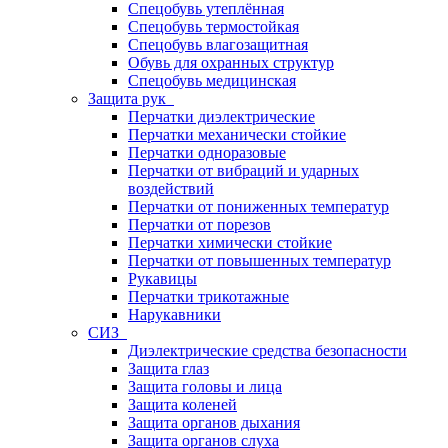
Спецобувь утеплённая
Спецобувь термостойкая
Спецобувь влагозащитная
Обувь для охранных структур
Спецобувь медицинская
Защита рук
Перчатки диэлектрические
Перчатки механически стойкие
Перчатки одноразовые
Перчатки от вибраций и ударных
воздействий
Перчатки от пониженных температур
Перчатки от порезов
Перчатки химически стойкие
Перчатки от повышенных температур
Рукавицы
Перчатки трикотажные
Нарукавники
СИЗ
Диэлектрические средства безопасности
Защита глаз
Защита головы и лица
Защита коленей
Защита органов дыхания
Защита органов слуха