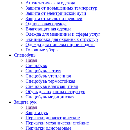
Антистатическая одежда
Защита от повышенных температур
Защита от электрической дуги
Защита от кислот и щелочей
Одноразовая одежда
Влагозащитная одежда
Одежда для медицины и сферы услуг
Экипировка для охранных структур
Одежда для пищевых производств
Головные уборы
Спецобувь
Назад
Спецобувь
Спецобувь летняя
Спецобувь утеплённая
Спецобувь термостойкая
Спецобувь влагозащитная
Обувь для охранных структур
Спецобувь медицинская
Защита рук
Назад
Защита рук
Перчатки диэлектрические
Перчатки механически стойкие
Перчатки одноразовые