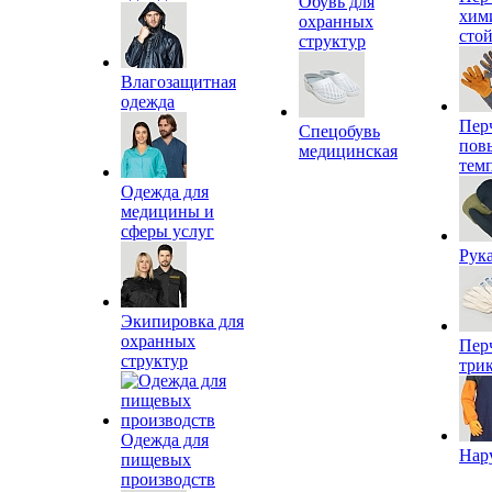
Обувь для
хим
охранных
сто
структур
Влагозащитная
одежда
Пер
Спецобувь
пов
медицинская
тем
Одежда для
медицины и
сферы услуг
Рук
Экипировка для
охранных
Пер
структур
три
Одежда для
Нар
пищевых
производств