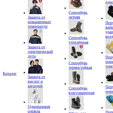
одн
Спецобувь
летняя
Защита от
повышенных
Пер
температур
виб
уда
воз
Спецобувь
утеплённая
Защита от
электрической
дуги
Пер
пон
Спецобувь
тем
термостойкая
Каталог
Защита от
кислот и
щелочей
Пер
Спецобувь
пор
влагозащитная
Одноразовая
одежда
Пер