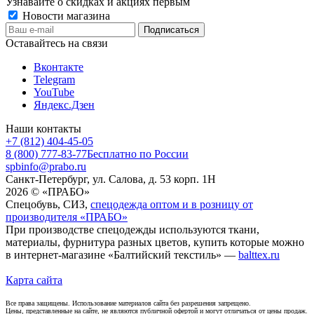
Узнавайте о скидках и акциях первым
Новости магазина
Оставайтесь на связи
Вконтакте
Telegram
YouTube
Яндекс.Дзен
Наши контакты
+7 (812) 404-45-05
8 (800) 777-83-77
Бесплатно по России
spbinfo@prabo.ru
Санкт-Петербург, ул. Салова, д. 53 корп. 1Н
2026 © «ПРАБО»
Спецобувь, СИЗ,
спецодежда оптом и в розницу от
производителя «ПРАБО»
При производстве спецодежды используются ткани,
материалы, фурнитура разных цветов, купить которые можно
в интернет-магазине «Балтийский текстиль» —
balttex.ru
Карта сайта
Все права защищены. Использование материалов сайта без разрешения запрещено.
Цены, представленные на сайте, не являются публичной офертой и могут отличаться от цены продаж.