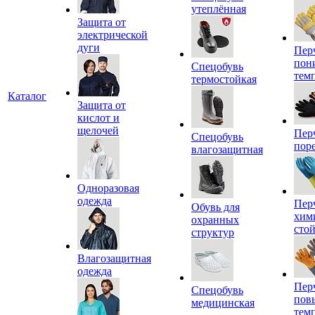
утеплённая
Защита от
электрической
дуги
Пер
пон
Спецобувь
тем
термостойкая
Каталог
Защита от
кислот и
щелочей
Пер
Спецобувь
пор
влагозащитная
Одноразовая
одежда
Пер
Обувь для
хим
охранных
сто
структур
Влагозащитная
одежда
Пер
Спецобувь
пов
медицинская
тем