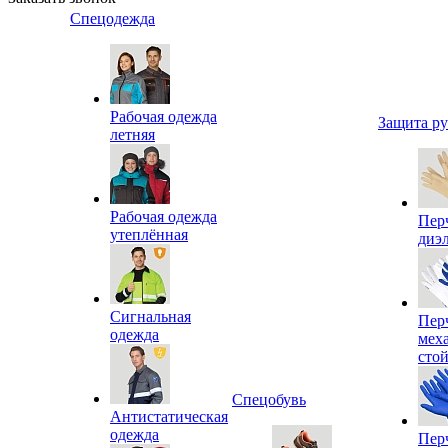
Спецодежда
Рабочая одежда
Защита р
летняя
Рабочая одежда
Пер
утеплённая
диэ
Сигнальная
Пер
одежда
мех
сто
Спецобувь
Антистатическая
одежда
Пер