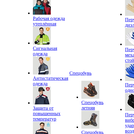
Рабочая одежда
Пер
утеплённая
диэ
Сигнальная
Пер
одежда
мех
сто
Спецобувь
Антистатическая
одежда
Пер
одн
Спецобувь
летняя
Защита от
повышенных
Пер
температур
виб
уда
воз
Спецобувь