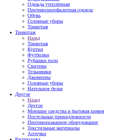
Одежда утеплённая
Противоэнцефалитная одежда
Обувь
Головные уборы
Трикотаж
Трикотаж
Назад
Трикотаж
Куртки
Футболки
Рубашки поло
Свитеры
Тельняшки
Джемперы
Головные уборы
Нательное белье
Другое
Назад
Другое
Моющие средства и бытовая химия
Постельные принадлежности
Противопожарное оборудование
Текстильные материалы
Аптечки
Распродажа