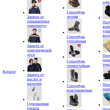
одн
Спецобувь
летняя
Защита от
повышенных
Пер
температур
виб
уда
воз
Спецобувь
утеплённая
Защита от
электрической
дуги
Пер
пон
Спецобувь
тем
термостойкая
Каталог
Защита от
кислот и
щелочей
Пер
Спецобувь
пор
влагозащитная
Одноразовая
одежда
Пер