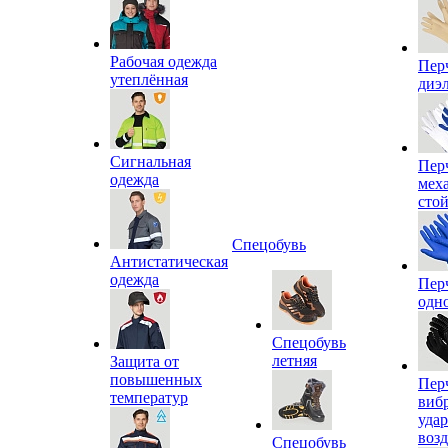
Рабочая одежда
Пер
утеплённая
диэ
Сигнальная
Пер
одежда
мех
сто
Спецобувь
Антистатическая
одежда
Пер
одн
Спецобувь
летняя
Защита от
повышенных
Пер
температур
виб
уда
воз
Спецобувь