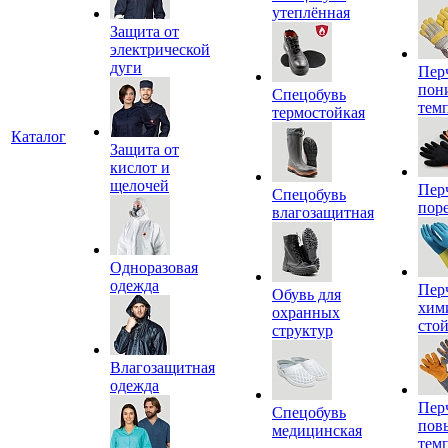
утеплённая
Защита от
электрической
дуги
Пер
пон
Спецобувь
тем
термостойкая
Каталог
Защита от
кислот и
щелочей
Пер
Спецобувь
пор
влагозащитная
Одноразовая
одежда
Пер
Обувь для
хим
охранных
сто
структур
Влагозащитная
одежда
Пер
Спецобувь
пов
медицинская
тем