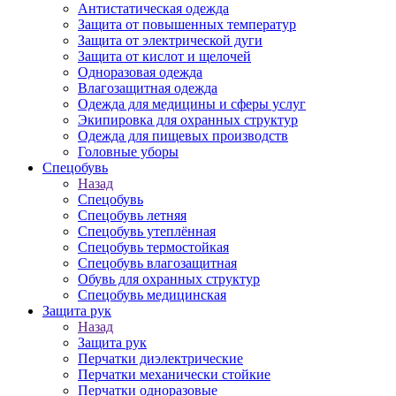
Антистатическая одежда
Защита от повышенных температур
Защита от электрической дуги
Защита от кислот и щелочей
Одноразовая одежда
Влагозащитная одежда
Одежда для медицины и сферы услуг
Экипировка для охранных структур
Одежда для пищевых производств
Головные уборы
Спецобувь
Назад
Спецобувь
Спецобувь летняя
Спецобувь утеплённая
Спецобувь термостойкая
Спецобувь влагозащитная
Обувь для охранных структур
Спецобувь медицинская
Защита рук
Назад
Защита рук
Перчатки диэлектрические
Перчатки механически стойкие
Перчатки одноразовые