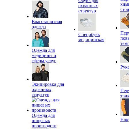
Обувь для
хим
охранных
сто
структур
Влагозащитная
одежда
Пер
Спецобувь
пов
медицинская
тем
Одежда для
медицины и
сферы услуг
Рук
Экипировка для
охранных
Пер
структур
три
Одежда для
Нар
пищевых
производств