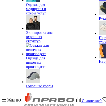
Одежда для
медицины и
сферы услуг
Рук
Экипировка для
охранных
Пер
структур
три
Одежда для
Нар
пищевых
производств
Головные уборы
МЕНЮ
Сравнение
0