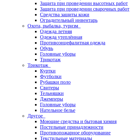
Защита при проведении высотных работ
Защита при проведении сварочных работ
Средства защиты кожи
Оградительный инвентарь
Охота, рыбалка, туризм
Одежда летняя
Одежда утеплённая
Противоэнцефалитная одежда
Обувь
Головные уборы
Трикотаж
Трикотаж
Куртки
Футболки
Рубашки поло
Свитеры
Тельняшки
Джемперы
Головные уборы
Нательное белье
Другое
Моющие средства и бытовая химия
Постельные принадлежности
Противопожарное оборудование
Текстильные материалы