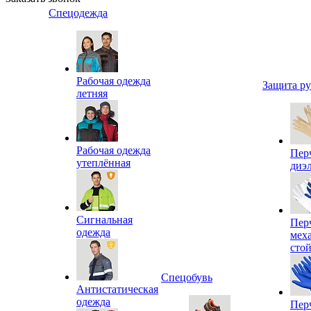
Спецодежда
Рабочая одежда
Защита р
летняя
Рабочая одежда
Пер
утеплённая
диэ
Сигнальная
Пер
одежда
мех
сто
Спецобувь
Антистатическая
одежда
Пер