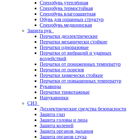
Спецобувь утеплённая
Спецобувь термостойкая
Спецобувь влагозащитная
Обувь для охранных структур
Спецобувь медицинская
Защита рук
Перчатки диэлектрические
Перчатки механически стойкие
Перчатки одноразовые
Перчатки от вибраций и ударных
воздействий
Перчатки от пониженных температур
Перчатки от порезов
Перчатки химически стойкие
Перчатки от повышенных температур
Рукавицы
Перчатки трикотажные
Нарукавники
СИЗ
Диэлектрические средства безопасности
Защита глаз
Защита головы и лица
Защита коленей
Защита органов дыхания
Защита органов слуха