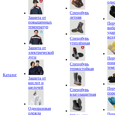
одн
Спецобувь
летняя
Защита от
повышенных
Пер
температур
виб
уда
воз
Спецобувь
утеплённая
Защита от
электрической
дуги
Пер
пон
Спецобувь
тем
термостойкая
Каталог
Защита от
кислот и
щелочей
Пер
Спецобувь
пор
влагозащитная
Одноразовая
одежда
Пер