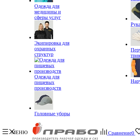
Одежда для
медицины и
сферы услуг
Рук
Экипировка для
охранных
Пер
структур
три
Одежда для
Нар
пищевых
производств
Головные уборы
МЕНЮ
Сравнение
0