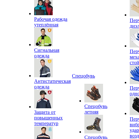
Рабочая одежда
Пер
утеплённая
диэ
Сигнальная
Пер
одежда
мех
сто
Спецобувь
Антистатическая
одежда
Пер
одн
Спецобувь
летняя
Защита от
повышенных
Пер
температур
виб
уда
воз
Спецобувь