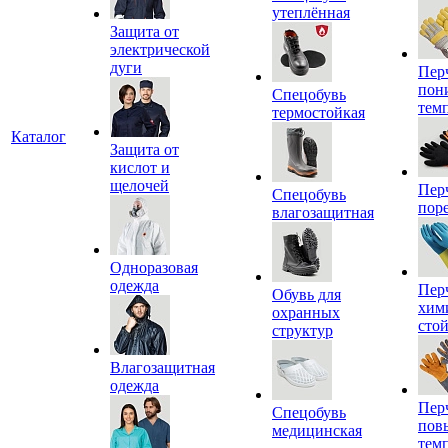
утеплённая
Защита от
электрической
дуги
Пер
пон
Спецобувь
тем
термостойкая
Каталог
Защита от
кислот и
щелочей
Пер
Спецобувь
пор
влагозащитная
Одноразовая
одежда
Пер
Обувь для
хим
охранных
сто
структур
Влагозащитная
одежда
Пер
Спецобувь
пов
медицинская
тем