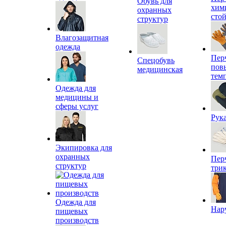
Обувь для
хим
охранных
сто
структур
Влагозащитная
одежда
Пер
Спецобувь
пов
медицинская
тем
Одежда для
медицины и
сферы услуг
Рук
Экипировка для
охранных
Пер
структур
три
Одежда для
Нар
пищевых
производств