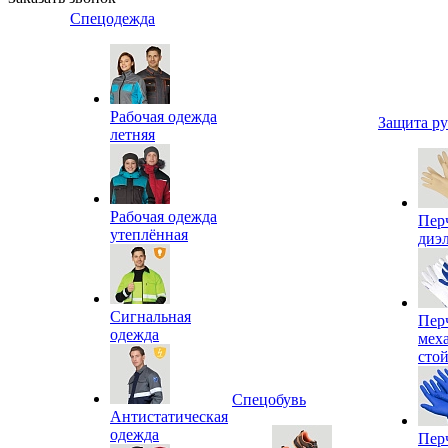
Спецодежда
Рабочая одежда
Защита р
летняя
Рабочая одежда
Пер
утеплённая
диэ
Сигнальная
Пер
одежда
мех
сто
Спецобувь
Антистатическая
одежда
Пер