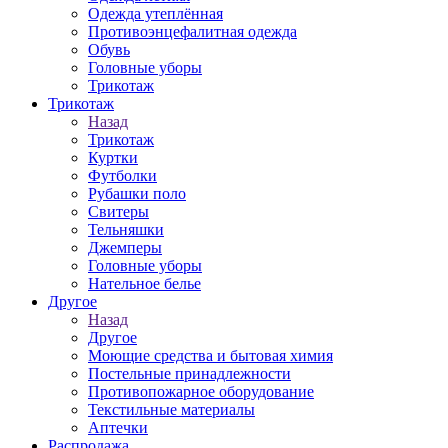
Одежда утеплённая
Противоэнцефалитная одежда
Обувь
Головные уборы
Трикотаж
Трикотаж
Назад
Трикотаж
Куртки
Футболки
Рубашки поло
Свитеры
Тельняшки
Джемперы
Головные уборы
Нательное белье
Другое
Назад
Другое
Моющие средства и бытовая химия
Постельные принадлежности
Противопожарное оборудование
Текстильные материалы
Аптечки
Распродажа