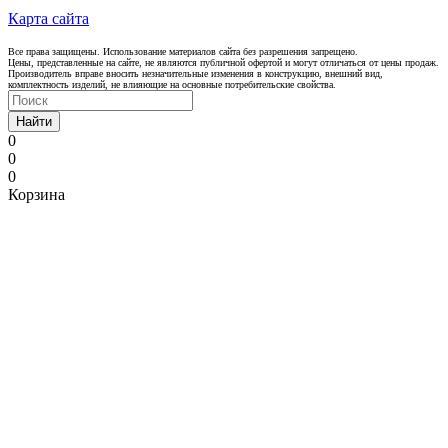
Карта сайта
Все права защищены. Использование материалов сайта без разрешения запрещено.
Цены, представленные на сайте, не являются публичной офертой и могут отличаться от цены продаж.
Производитель вправе вносить незначительные изменения в конструкцию, внешний вид,
комплектность изделий, не влияющие на основные потребительские свойства.
Найти
0
0
0
Корзина