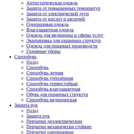
Антистатическая одежда
Защита от повышенных температур
Защита от электрической дуги
Защита от кислот и щелочей
Одноразовая одежда
Влагозащитная одежда
Одежда для медицины и сферы услуг
Экипировка для охранных структур
Одежда для пищевых производств
Головные уборы
Спецобувь
Назад
Спецобувь
Спецобувь летняя
Спецобувь утеплённая
Спецобувь термостойкая
Спецобувь влагозащитная
Обувь для охранных структур
Спецобувь медицинская
Защита рук
Назад
Защита рук
Перчатки диэлектрические
Перчатки механически стойкие
Перчатки одноразовые