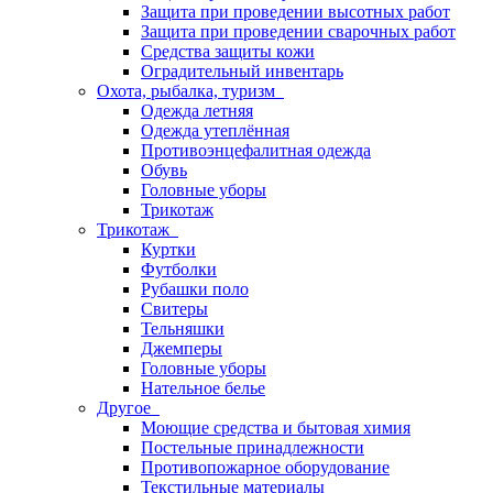
Защита при проведении высотных работ
Защита при проведении сварочных работ
Средства защиты кожи
Оградительный инвентарь
Охота, рыбалка, туризм
Одежда летняя
Одежда утеплённая
Противоэнцефалитная одежда
Обувь
Головные уборы
Трикотаж
Трикотаж
Куртки
Футболки
Рубашки поло
Свитеры
Тельняшки
Джемперы
Головные уборы
Нательное белье
Другое
Моющие средства и бытовая химия
Постельные принадлежности
Противопожарное оборудование
Текстильные материалы