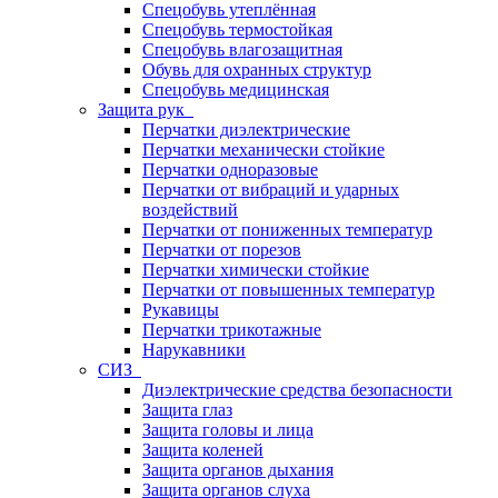
Спецобувь утеплённая
Спецобувь термостойкая
Спецобувь влагозащитная
Обувь для охранных структур
Спецобувь медицинская
Защита рук
Перчатки диэлектрические
Перчатки механически стойкие
Перчатки одноразовые
Перчатки от вибраций и ударных
воздействий
Перчатки от пониженных температур
Перчатки от порезов
Перчатки химически стойкие
Перчатки от повышенных температур
Рукавицы
Перчатки трикотажные
Нарукавники
СИЗ
Диэлектрические средства безопасности
Защита глаз
Защита головы и лица
Защита коленей
Защита органов дыхания
Защита органов слуха