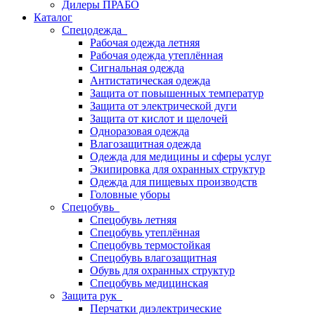
Дилеры ПРАБО
Каталог
Спецодежда
Рабочая одежда летняя
Рабочая одежда утеплённая
Сигнальная одежда
Антистатическая одежда
Защита от повышенных температур
Защита от электрической дуги
Защита от кислот и щелочей
Одноразовая одежда
Влагозащитная одежда
Одежда для медицины и сферы услуг
Экипировка для охранных структур
Одежда для пищевых производств
Головные уборы
Спецобувь
Спецобувь летняя
Спецобувь утеплённая
Спецобувь термостойкая
Спецобувь влагозащитная
Обувь для охранных структур
Спецобувь медицинская
Защита рук
Перчатки диэлектрические