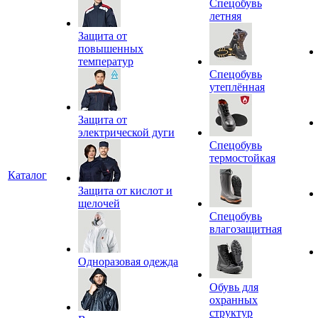
Спецобувь
летняя
Защита от
повышенных
температур
Спецобувь
утеплённая
Защита от
электрической дуги
Спецобувь
термостойкая
Каталог
Защита от кислот и
щелочей
Спецобувь
влагозащитная
Одноразовая одежда
Обувь для
охранных
структур