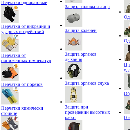
Перчатки одноразовые
Защита головы и лица
Од
Перчатки от вибраций и
Защита коленей
ударных воздействий
Од
Защита органов
Перчатки от
дыхания
пониженных температур
Пр
од
Защита органов слуха
Перчатки от порезов
Об
Защита при
Перчатки химически
проведении высотных
стойкие
работ
Го