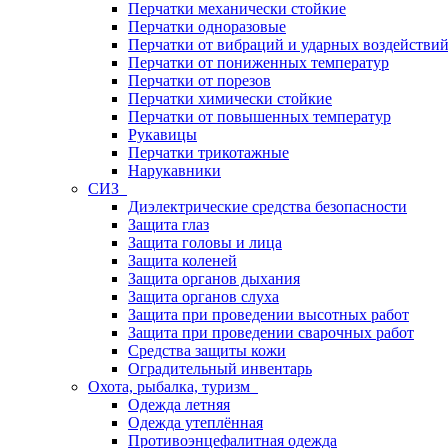
Перчатки механически стойкие
Перчатки одноразовые
Перчатки от вибраций и ударных воздействи
Перчатки от пониженных температур
Перчатки от порезов
Перчатки химически стойкие
Перчатки от повышенных температур
Рукавицы
Перчатки трикотажные
Нарукавники
СИЗ
Диэлектрические средства безопасности
Защита глаз
Защита головы и лица
Защита коленей
Защита органов дыхания
Защита органов слуха
Защита при проведении высотных работ
Защита при проведении сварочных работ
Средства защиты кожи
Оградительный инвентарь
Охота, рыбалка, туризм
Одежда летняя
Одежда утеплённая
Противоэнцефалитная одежда