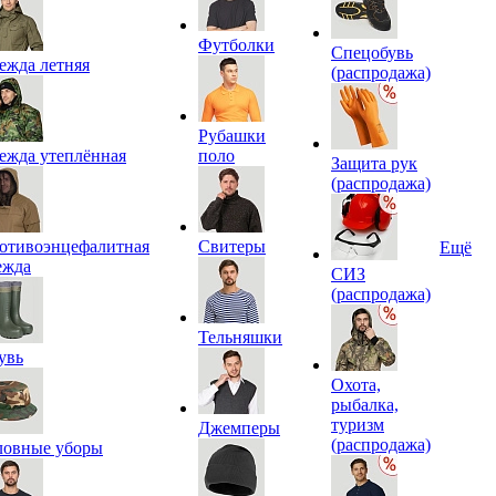
Футболки
Спецобувь
ежда летняя
(распродажа)
Рубашки
ежда утеплённая
поло
Защита рук
(распродажа)
отивоэнцефалитная
Свитеры
Ещё
ежда
СИЗ
(распродажа)
Тельняшки
увь
Охота,
рыбалка,
туризм
Джемперы
(распродажа)
ловные уборы