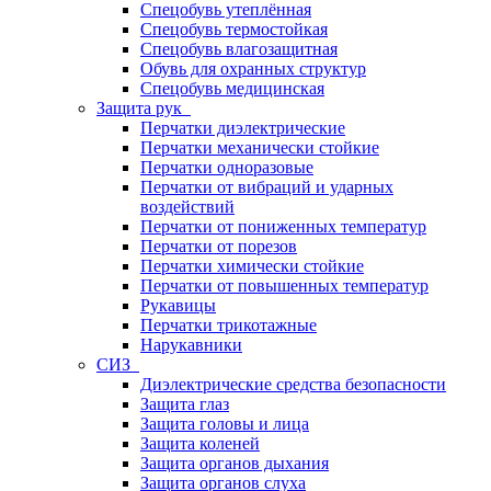
Спецобувь утеплённая
Спецобувь термостойкая
Спецобувь влагозащитная
Обувь для охранных структур
Спецобувь медицинская
Защита рук
Перчатки диэлектрические
Перчатки механически стойкие
Перчатки одноразовые
Перчатки от вибраций и ударных
воздействий
Перчатки от пониженных температур
Перчатки от порезов
Перчатки химически стойкие
Перчатки от повышенных температур
Рукавицы
Перчатки трикотажные
Нарукавники
СИЗ
Диэлектрические средства безопасности
Защита глаз
Защита головы и лица
Защита коленей
Защита органов дыхания
Защита органов слуха