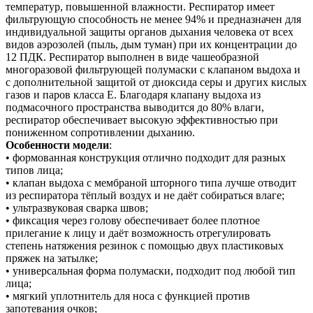
температур, повышенной влажности. Респиратор имеет
фильтрующую способность не менее 94% и предназначен для
индивидуальной защиты органов дыхания человека от всех
видов аэрозолей (пыль, дым туман) при их концентрации до
12 ПДК. Респиратор выполнен в виде чашеобразной
многоразовой фильтрующей полумаски с клапаном выдоха и
с дополнительной защитой от диоксида серы и других кислых
газов и паров класса Е. Благодаря клапану выдоха из
подмасочного пространства выводится до 80% влаги,
респиратор обеспечивает высокую эффективностью при
пониженном сопротивлении дыханию.
Особенности модели
:
• формованная конструкция отлично подходит для разных
типов лица;
• клапан выдоха с мембраной шторного типа лучше отводит
из респиратора тёплый воздух и не даёт собираться влаге;
• ультразвуковая сварка швов;
• фиксация через голову обеспечивает более плотное
прилегание к лицу и даёт возможность отрегулировать
степень натяжения резинок с помощью двух пластиковых
пряжек на затылке;
• универсальная форма полумаски, подходит под любой тип
лица;
• мягкий уплотнитель для носа с функцией против
запотевания очков;