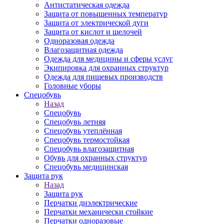
Антистатическая одежда
Защита от повышенных температур
Защита от электрической дуги
Защита от кислот и щелочей
Одноразовая одежда
Влагозащитная одежда
Одежда для медицины и сферы услуг
Экипировка для охранных структур
Одежда для пищевых производств
Головные уборы
Спецобувь
Назад
Спецобувь
Спецобувь летняя
Спецобувь утеплённая
Спецобувь термостойкая
Спецобувь влагозащитная
Обувь для охранных структур
Спецобувь медицинская
Защита рук
Назад
Защита рук
Перчатки диэлектрические
Перчатки механически стойкие
Перчатки одноразовые