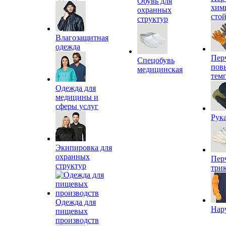
Обувь для
хим
охранных
сто
структур
Влагозащитная
одежда
Пер
Спецобувь
пов
медицинская
тем
Одежда для
медицины и
сферы услуг
Рук
Экипировка для
охранных
Пер
структур
три
Одежда для
Нар
пищевых
производств