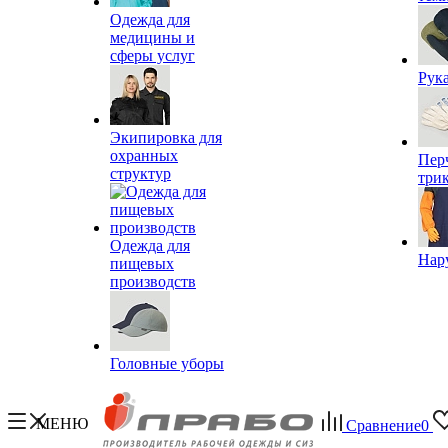
Одежда для
медицины и
сферы услуг
Рук
Экипировка для
охранных
Пер
структур
три
Одежда для
Нар
пищевых
производств
Головные уборы
МЕНЮ
Сравнение
0