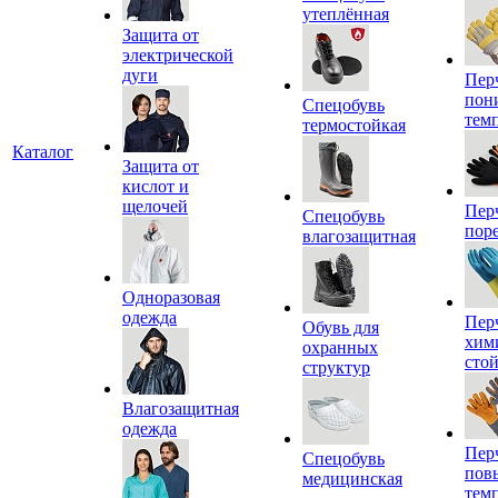
утеплённая
Защита от
электрической
дуги
Пер
пон
Спецобувь
тем
термостойкая
Каталог
Защита от
кислот и
щелочей
Пер
Спецобувь
пор
влагозащитная
Одноразовая
одежда
Пер
Обувь для
хим
охранных
сто
структур
Влагозащитная
одежда
Пер
Спецобувь
пов
медицинская
тем