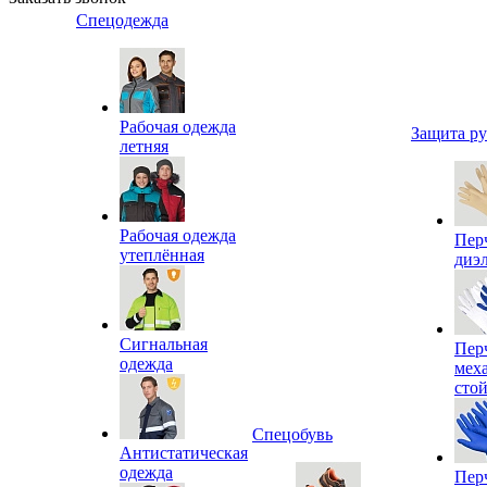
Спецодежда
Рабочая одежда
Защита р
летняя
Рабочая одежда
Пер
утеплённая
диэ
Сигнальная
Пер
одежда
мех
сто
Спецобувь
Антистатическая
одежда
Пер