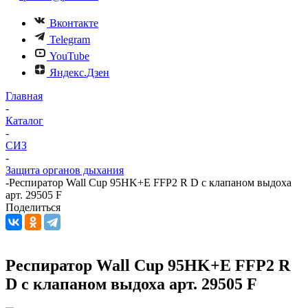
Вконтакте
Telegram
YouTube
Яндекс.Дзен
Главная
-
Каталог
-
СИЗ
-
Защита органов дыхания
-
Респиратор Wall Cup 95HK+E FFP2 R D с клапаном выдоха
арт. 29505 F
Поделиться
Респиратор Wall Cup 95HK+E FFP2 R
D с клапаном выдоха арт. 29505 F