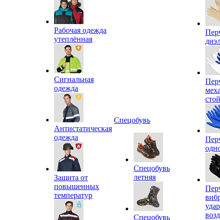
Рабочая одежда
Пер
утеплённая
диэ
Сигнальная
Пер
одежда
мех
сто
Спецобувь
Антистатическая
одежда
Пер
одн
Спецобувь
летняя
Защита от
повышенных
Пер
температур
виб
уда
воз
Спецобувь