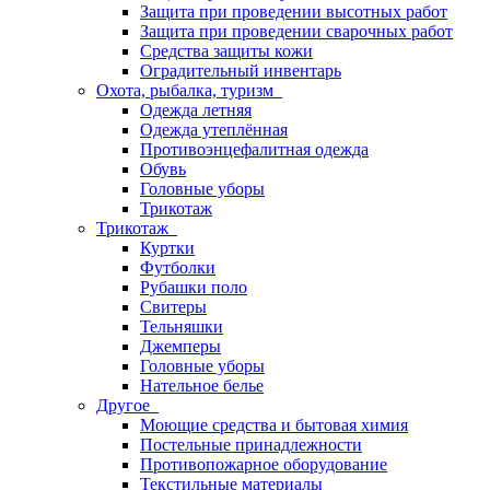
Защита при проведении высотных работ
Защита при проведении сварочных работ
Средства защиты кожи
Оградительный инвентарь
Охота, рыбалка, туризм
Одежда летняя
Одежда утеплённая
Противоэнцефалитная одежда
Обувь
Головные уборы
Трикотаж
Трикотаж
Куртки
Футболки
Рубашки поло
Свитеры
Тельняшки
Джемперы
Головные уборы
Нательное белье
Другое
Моющие средства и бытовая химия
Постельные принадлежности
Противопожарное оборудование
Текстильные материалы