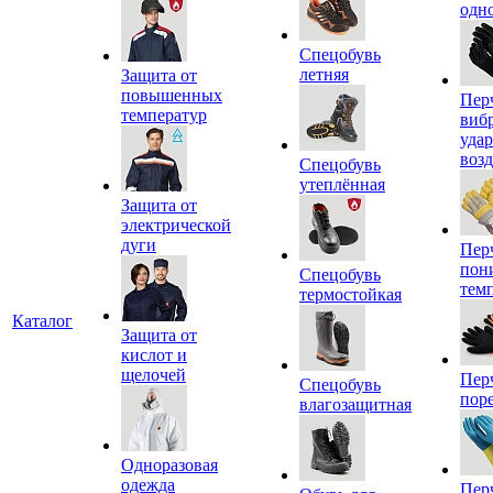
одн
Спецобувь
летняя
Защита от
повышенных
Пер
температур
виб
уда
воз
Спецобувь
утеплённая
Защита от
электрической
дуги
Пер
пон
Спецобувь
тем
термостойкая
Каталог
Защита от
кислот и
щелочей
Пер
Спецобувь
пор
влагозащитная
Одноразовая
одежда
Пер