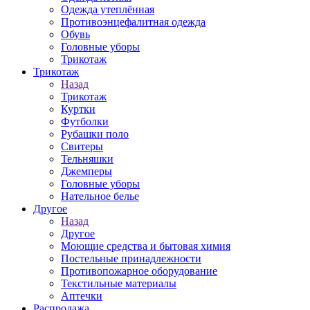
Одежда утеплённая
Противоэнцефалитная одежда
Обувь
Головные уборы
Трикотаж
Трикотаж
Назад
Трикотаж
Куртки
Футболки
Рубашки поло
Свитеры
Тельняшки
Джемперы
Головные уборы
Нательное белье
Другое
Назад
Другое
Моющие средства и бытовая химия
Постельные принадлежности
Противопожарное оборудование
Текстильные материалы
Аптечки
Распродажа