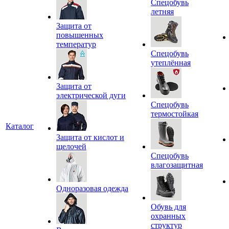
Спецобувь
летняя
Защита от
повышенных
температур
Спецобувь
утеплённая
Защита от
электрической дуги
Спецобувь
термостойкая
Каталог
Защита от кислот и
щелочей
Спецобувь
влагозащитная
Одноразовая одежда
Обувь для
охранных
структур