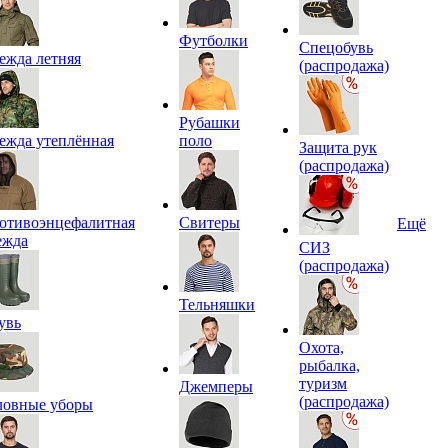
Футболки
Спецобувь
ежда летняя
(распродажа)
Рубашки
ежда утеплённая
поло
Защита рук
(распродажа)
отивоэнцефалитная
Свитеры
Ещё
ежда
СИЗ
(распродажа)
Тельняшки
увь
Охота,
рыбалка,
туризм
Джемперы
(распродажа)
ловные уборы