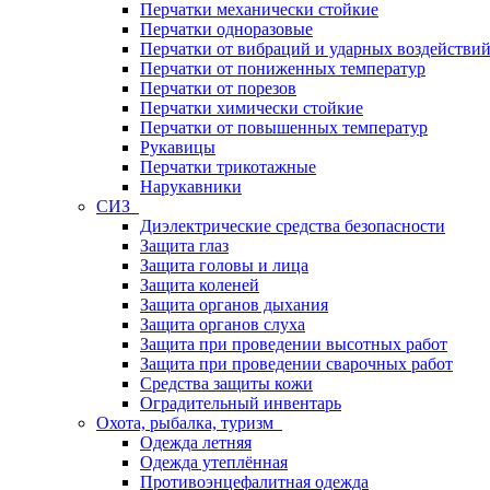
Перчатки механически стойкие
Перчатки одноразовые
Перчатки от вибраций и ударных воздействи
Перчатки от пониженных температур
Перчатки от порезов
Перчатки химически стойкие
Перчатки от повышенных температур
Рукавицы
Перчатки трикотажные
Нарукавники
СИЗ
Диэлектрические средства безопасности
Защита глаз
Защита головы и лица
Защита коленей
Защита органов дыхания
Защита органов слуха
Защита при проведении высотных работ
Защита при проведении сварочных работ
Средства защиты кожи
Оградительный инвентарь
Охота, рыбалка, туризм
Одежда летняя
Одежда утеплённая
Противоэнцефалитная одежда