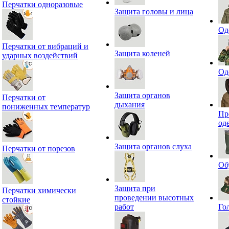
Перчатки одноразовые
Защита головы и лица
Од
Перчатки от вибраций и
Защита коленей
ударных воздействий
Од
Защита органов
Перчатки от
дыхания
пониженных температур
Пр
од
Защита органов слуха
Перчатки от порезов
Об
Защита при
Перчатки химически
проведении высотных
стойкие
работ
Го