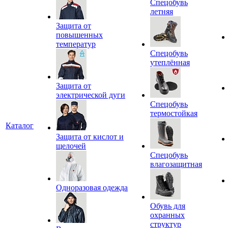
Спецобувь
летняя
Защита от
повышенных
температур
Спецобувь
утеплённая
Защита от
электрической дуги
Спецобувь
термостойкая
Каталог
Защита от кислот и
щелочей
Спецобувь
влагозащитная
Одноразовая одежда
Обувь для
охранных
структур