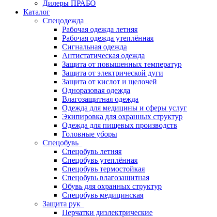
Дилеры ПРАБО
Каталог
Спецодежда
Рабочая одежда летняя
Рабочая одежда утеплённая
Сигнальная одежда
Антистатическая одежда
Защита от повышенных температур
Защита от электрической дуги
Защита от кислот и щелочей
Одноразовая одежда
Влагозащитная одежда
Одежда для медицины и сферы услуг
Экипировка для охранных структур
Одежда для пищевых производств
Головные уборы
Спецобувь
Спецобувь летняя
Спецобувь утеплённая
Спецобувь термостойкая
Спецобувь влагозащитная
Обувь для охранных структур
Спецобувь медицинская
Защита рук
Перчатки диэлектрические