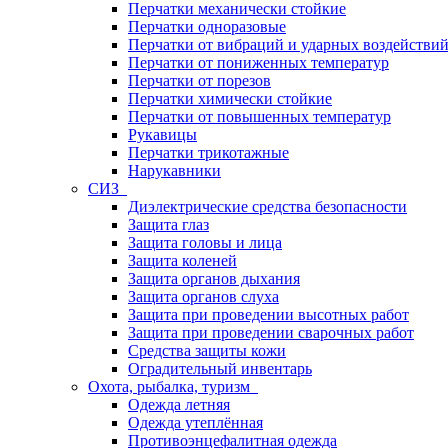
Перчатки механически стойкие
Перчатки одноразовые
Перчатки от вибраций и ударных воздействи
Перчатки от пониженных температур
Перчатки от порезов
Перчатки химически стойкие
Перчатки от повышенных температур
Рукавицы
Перчатки трикотажные
Нарукавники
СИЗ
Диэлектрические средства безопасности
Защита глаз
Защита головы и лица
Защита коленей
Защита органов дыхания
Защита органов слуха
Защита при проведении высотных работ
Защита при проведении сварочных работ
Средства защиты кожи
Оградительный инвентарь
Охота, рыбалка, туризм
Одежда летняя
Одежда утеплённая
Противоэнцефалитная одежда