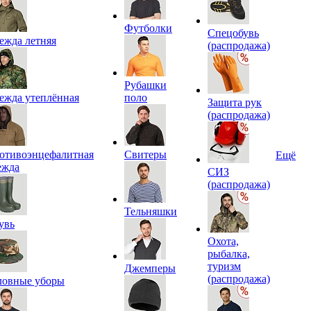
Футболки
Спецобувь
ежда летняя
(распродажа)
Рубашки
ежда утеплённая
поло
Защита рук
(распродажа)
отивоэнцефалитная
Свитеры
Ещё
ежда
СИЗ
(распродажа)
Тельняшки
увь
Охота,
рыбалка,
туризм
Джемперы
(распродажа)
ловные уборы