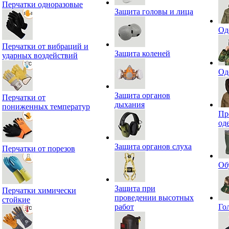
Перчатки одноразовые
Защита головы и лица
Од
Перчатки от вибраций и
Защита коленей
ударных воздействий
Од
Защита органов
Перчатки от
дыхания
пониженных температур
Пр
од
Защита органов слуха
Перчатки от порезов
Об
Защита при
Перчатки химически
проведении высотных
стойкие
работ
Го