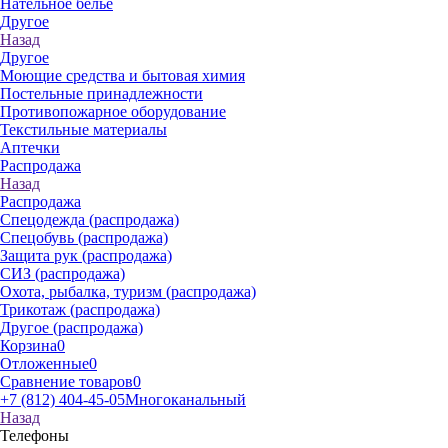
Нательное белье
Другое
Назад
Другое
Моющие средства и бытовая химия
Постельные принадлежности
Противопожарное оборудование
Текстильные материалы
Аптечки
Распродажа
Назад
Распродажа
Спецодежда (распродажа)
Спецобувь (распродажа)
Защита рук (распродажа)
СИЗ (распродажа)
Охота, рыбалка, туризм (распродажа)
Трикотаж (распродажа)
Другое (распродажа)
Корзина
0
Отложенные
0
Сравнение товаров
0
+7 (812) 404-45-05
Многоканальный
Назад
Телефоны