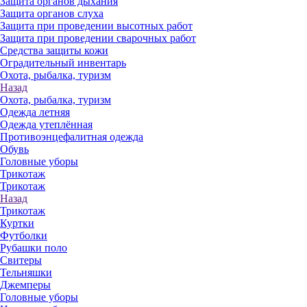
Защита органов дыхания
Защита органов слуха
Защита при проведении высотных работ
Защита при проведении сварочных работ
Средства защиты кожи
Оградительный инвентарь
Охота, рыбалка, туризм
Назад
Охота, рыбалка, туризм
Одежда летняя
Одежда утеплённая
Противоэнцефалитная одежда
Обувь
Головные уборы
Трикотаж
Трикотаж
Назад
Трикотаж
Куртки
Футболки
Рубашки поло
Свитеры
Тельняшки
Джемперы
Головные уборы