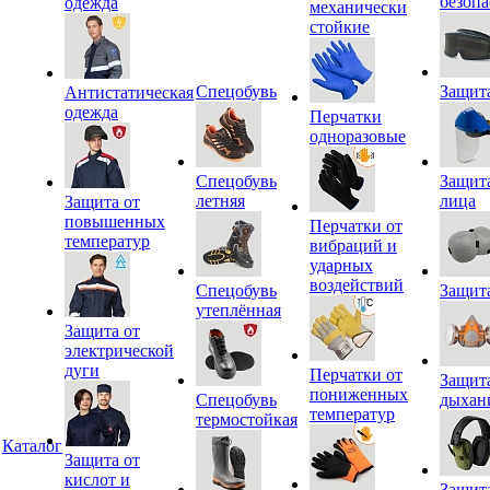
безопа
одежда
механически
стойкие
Спецобувь
Защита
Антистатическая
одежда
Перчатки
одноразовые
Спецобувь
Защит
летняя
лица
Защита от
повышенных
Перчатки от
температур
вибраций и
ударных
воздействий
Спецобувь
Защит
утеплённая
Защита от
электрической
дуги
Перчатки от
Защит
пониженных
Спецобувь
дыхан
температур
термостойкая
Каталог
Защита от
кислот и
Защит