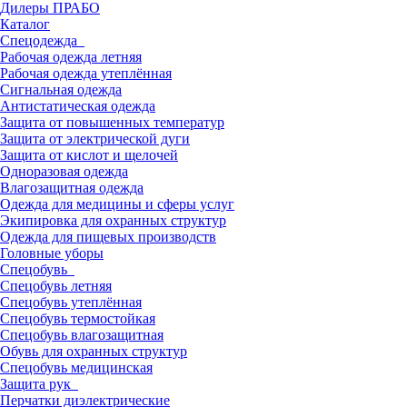
Дилеры ПРАБО
Каталог
Спецодежда
Рабочая одежда летняя
Рабочая одежда утеплённая
Сигнальная одежда
Антистатическая одежда
Защита от повышенных температур
Защита от электрической дуги
Защита от кислот и щелочей
Одноразовая одежда
Влагозащитная одежда
Одежда для медицины и сферы услуг
Экипировка для охранных структур
Одежда для пищевых производств
Головные уборы
Спецобувь
Спецобувь летняя
Спецобувь утеплённая
Спецобувь термостойкая
Спецобувь влагозащитная
Обувь для охранных структур
Спецобувь медицинская
Защита рук
Перчатки диэлектрические