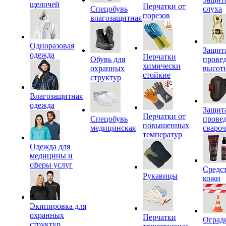
щелочей
Перчатки от
Спецобувь
слуха
порезов
влагозащитная
Одноразовая
Защит
одежда
Перчатки
Обувь для
прове
химически
охранных
высот
стойкие
структур
Влагозащитная
одежда
Защит
Перчатки от
Спецобувь
прове
повышенных
медицинская
сваро
температур
Одежда для
медицины и
сферы услуг
Средс
Рукавицы
кожи
Экипировка для
охранных
Перчатки
Оград
структур