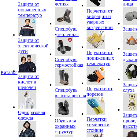
летняя
лица
Защита от
повышенных
Перчатки от
температур
вибраций и
ударных
воздействий
Спецобувь
Защит
утеплённая
Защита от
электрической
дуги
Перчатки от
Защит
пониженных
Спецобувь
дыхан
температур
термостойкая
Каталог
Защита от
кислот и
Защит
щелочей
Перчатки от
Спецобувь
слуха
порезов
влагозащитная
Одноразовая
Защит
одежда
Перчатки
Обувь для
прове
химически
охранных
высот
стойкие
структур