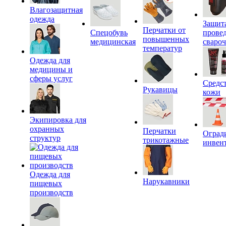
Влагозащитная
одежда
Защит
Перчатки от
Спецобувь
прове
повышенных
медицинская
сваро
температур
Одежда для
медицины и
сферы услуг
Средс
Рукавицы
кожи
Экипировка для
охранных
Перчатки
Оград
структур
трикотажные
инвен
Одежда для
Нарукавники
пищевых
производств