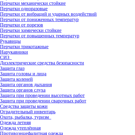
Перчатки механически стойкие
Перчатки одноразовые
Перчатки от вибраций и ударных воздействий
Перчатки от пониженных температур
Перчатки от порезов
Перчатки химически стойкие
Перчатки от повышенных температур
Рукавицы
Перчатки трикотажные
Нарукавники
СИЗ
Диэлектрические средства безопасности
Защита глаз
Защита головы и лица
Защита коленей
Защита органов дыхания
Защита органов слуха
Защита при проведении высотных работ
Защита при проведении сварочных работ
Средства защиты кожи
Оградительный инвентарь
Охота, рыбалка, туризм
Одежда летняя
Одежда утеплённая
Противоэнцефалитная одежда