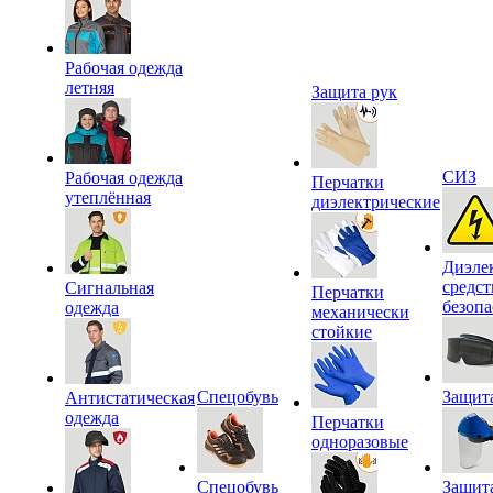
Рабочая одежда
летняя
Защита рук
СИЗ
Рабочая одежда
Перчатки
утеплённая
диэлектрические
Диэле
средст
Сигнальная
Перчатки
безопа
одежда
механически
стойкие
Спецобувь
Защита
Антистатическая
одежда
Перчатки
одноразовые
Спецобувь
Защит