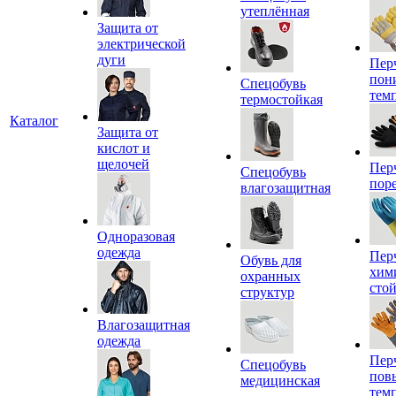
утеплённая
Защита от
электрической
дуги
Пер
пон
Спецобувь
тем
термостойкая
Каталог
Защита от
кислот и
щелочей
Пер
Спецобувь
пор
влагозащитная
Одноразовая
одежда
Пер
Обувь для
хим
охранных
сто
структур
Влагозащитная
одежда
Пер
Спецобувь
пов
медицинская
тем