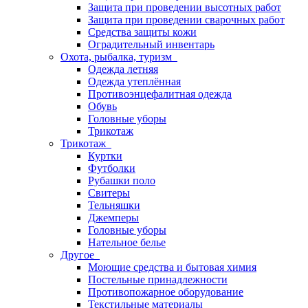
Защита при проведении высотных работ
Защита при проведении сварочных работ
Средства защиты кожи
Оградительный инвентарь
Охота, рыбалка, туризм
Одежда летняя
Одежда утеплённая
Противоэнцефалитная одежда
Обувь
Головные уборы
Трикотаж
Трикотаж
Куртки
Футболки
Рубашки поло
Свитеры
Тельняшки
Джемперы
Головные уборы
Нательное белье
Другое
Моющие средства и бытовая химия
Постельные принадлежности
Противопожарное оборудование
Текстильные материалы