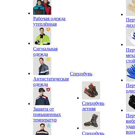
Рабочая одежда
Пер
утеплённая
диэ
Сигнальная
Пер
одежда
мех
сто
Спецобувь
Антистатическая
одежда
Пер
одн
Спецобувь
летняя
Защита от
повышенных
Пер
температур
виб
уда
воз
Спецобувь