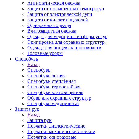
Антистатическая одежда
Защита от повышенных температур
Защита от электрической дуги
Защита от кислот и щелочей
Одноразовая одежда
Влагозащитная одежда
Одежда для медицины и сферы услуг
Экипировка для охранных структур
Одежда для пищевых производств
Головные уборы
Спецобувь
Назад
Спецобувь
Спецобувь летняя
Спецобувь утеплённая
Спецобувь термостойкая
Спецобувь влагозащитная
Обувь для охранных структур
Спецобувь медицинская
Защита рук
Назад
Защита рук
Перчатки диэлектрические
Перчатки механически стойкие
Перчатки одноразовые