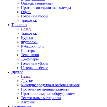
Одежда утеплённая
Противоэнцефалитная одежда
Обувь
Головные уборы
Трикотаж
Трикотаж
Назад
Трикотаж
Куртки
Футболки
Рубашки поло
Свитеры
Тельняшки
Джемперы
Головные уборы
Нательное белье
Другое
Назад
Другое
Моющие средства и бытовая химия
Постельные принадлежности
Противопожарное оборудование
Текстильные материалы
Аптечки
Распродажа