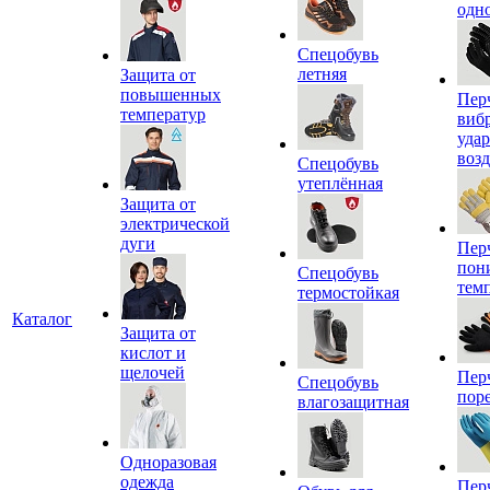
одн
Спецобувь
летняя
Защита от
повышенных
Пер
температур
виб
уда
воз
Спецобувь
утеплённая
Защита от
электрической
дуги
Пер
пон
Спецобувь
тем
термостойкая
Каталог
Защита от
кислот и
щелочей
Пер
Спецобувь
пор
влагозащитная
Одноразовая
одежда
Пер