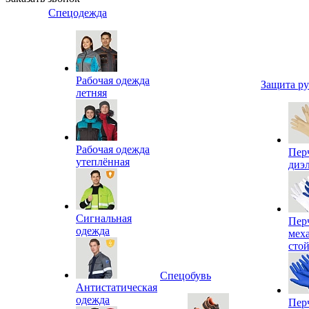
Спецодежда
Рабочая одежда
Защита р
летняя
Рабочая одежда
Пер
утеплённая
диэ
Сигнальная
Пер
одежда
мех
сто
Спецобувь
Антистатическая
одежда
Пер