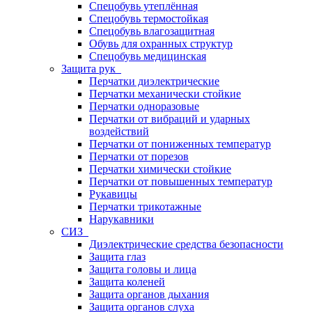
Спецобувь утеплённая
Спецобувь термостойкая
Спецобувь влагозащитная
Обувь для охранных структур
Спецобувь медицинская
Защита рук
Перчатки диэлектрические
Перчатки механически стойкие
Перчатки одноразовые
Перчатки от вибраций и ударных
воздействий
Перчатки от пониженных температур
Перчатки от порезов
Перчатки химически стойкие
Перчатки от повышенных температур
Рукавицы
Перчатки трикотажные
Нарукавники
СИЗ
Диэлектрические средства безопасности
Защита глаз
Защита головы и лица
Защита коленей
Защита органов дыхания
Защита органов слуха