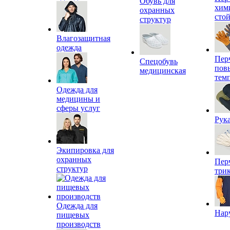
Обувь для
хим
охранных
сто
структур
Влагозащитная
одежда
Пер
Спецобувь
пов
медицинская
тем
Одежда для
медицины и
сферы услуг
Рук
Экипировка для
охранных
Пер
структур
три
Одежда для
Нар
пищевых
производств