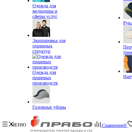
Одежда для
медицины и
сферы услуг
Рук
Экипировка для
охранных
Пер
структур
три
Одежда для
Нар
пищевых
производств
Головные уборы
МЕНЮ
Сравнение
0