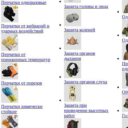
Перчатки одноразовые
Защита головы и лица
Од
Перчатки от вибраций и
Защита коленей
ударных воздействий
Од
Защита органов
Перчатки от
дыхания
пониженных температур
Пр
од
Защита органов слуха
Перчатки от порезов
Об
Защита при
Перчатки химически
проведении высотных
стойкие
работ
Го