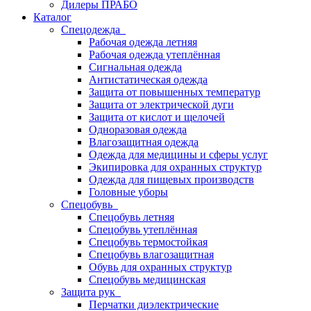
Дилеры ПРАБО
Каталог
Спецодежда
Рабочая одежда летняя
Рабочая одежда утеплённая
Сигнальная одежда
Антистатическая одежда
Защита от повышенных температур
Защита от электрической дуги
Защита от кислот и щелочей
Одноразовая одежда
Влагозащитная одежда
Одежда для медицины и сферы услуг
Экипировка для охранных структур
Одежда для пищевых производств
Головные уборы
Спецобувь
Спецобувь летняя
Спецобувь утеплённая
Спецобувь термостойкая
Спецобувь влагозащитная
Обувь для охранных структур
Спецобувь медицинская
Защита рук
Перчатки диэлектрические