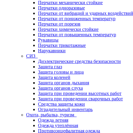
Перчатки механически стойкие
Перчатки одноразовые
Перчатки от вибраций и ударных воздействи
Перчатки от пониженных температур
Перчатки от порезов
Перчатки химически стойкие
Перчатки от повышенных температур
Рукавицы
Перчатки трикотажные
Нарукавники
СИЗ
Диэлектрические средства безопасности
Защита глаз
Защита головы и лица
Защита коленей
Защита органов дыхания
Защита органов слуха
Защита при проведении высотных работ
Защита при проведении сварочных работ
Средства защиты кожи
Оградительный инвентарь
Охота, рыбалка, туризм
Одежда летняя
Одежда утеплённая
Противоэнцефалитная одежда