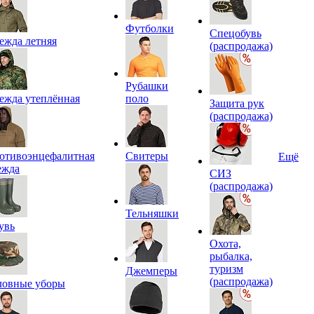
Футболки
Спецобувь
ежда летняя
(распродажа)
Рубашки
ежда утеплённая
поло
Защита рук
(распродажа)
отивоэнцефалитная
Свитеры
Ещё
ежда
СИЗ
(распродажа)
Тельняшки
увь
Охота,
рыбалка,
туризм
Джемперы
(распродажа)
ловные уборы