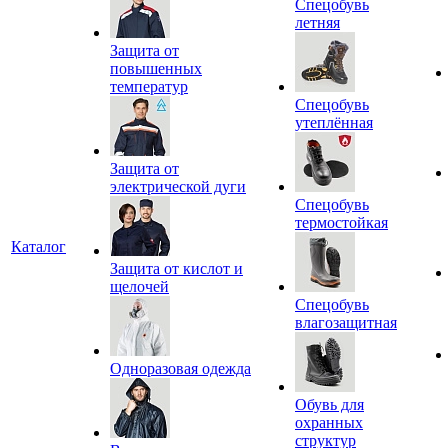
Спецобувь
летняя
Защита от
повышенных
температур
Спецобувь
утеплённая
Защита от
электрической дуги
Спецобувь
термостойкая
Каталог
Защита от кислот и
щелочей
Спецобувь
влагозащитная
Одноразовая одежда
Обувь для
охранных
структур