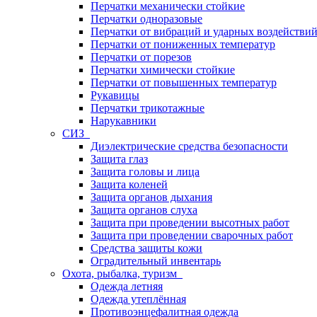
Перчатки механически стойкие
Перчатки одноразовые
Перчатки от вибраций и ударных воздействи
Перчатки от пониженных температур
Перчатки от порезов
Перчатки химически стойкие
Перчатки от повышенных температур
Рукавицы
Перчатки трикотажные
Нарукавники
СИЗ
Диэлектрические средства безопасности
Защита глаз
Защита головы и лица
Защита коленей
Защита органов дыхания
Защита органов слуха
Защита при проведении высотных работ
Защита при проведении сварочных работ
Средства защиты кожи
Оградительный инвентарь
Охота, рыбалка, туризм
Одежда летняя
Одежда утеплённая
Противоэнцефалитная одежда