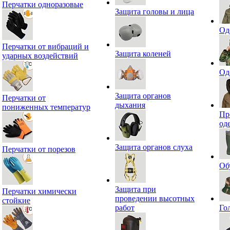
Перчатки одноразовые
Защита головы и лица
Од
Перчатки от вибраций и
Защита коленей
ударных воздействий
Од
Защита органов
Перчатки от
дыхания
пониженных температур
Пр
од
Защита органов слуха
Перчатки от порезов
Об
Защита при
Перчатки химически
проведении высотных
стойкие
работ
Го