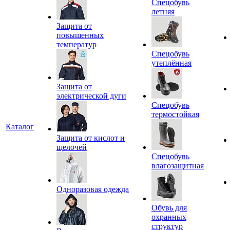
Спецобувь
летняя
Защита от
повышенных
температур
Спецобувь
утеплённая
Защита от
электрической дуги
Спецобувь
термостойкая
Каталог
Защита от кислот и
щелочей
Спецобувь
влагозащитная
Одноразовая одежда
Обувь для
охранных
структур