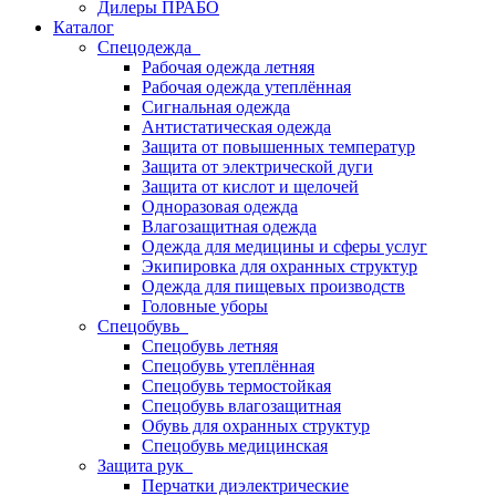
Дилеры ПРАБО
Каталог
Спецодежда
Рабочая одежда летняя
Рабочая одежда утеплённая
Сигнальная одежда
Антистатическая одежда
Защита от повышенных температур
Защита от электрической дуги
Защита от кислот и щелочей
Одноразовая одежда
Влагозащитная одежда
Одежда для медицины и сферы услуг
Экипировка для охранных структур
Одежда для пищевых производств
Головные уборы
Спецобувь
Спецобувь летняя
Спецобувь утеплённая
Спецобувь термостойкая
Спецобувь влагозащитная
Обувь для охранных структур
Спецобувь медицинская
Защита рук
Перчатки диэлектрические