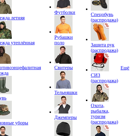
Футболки
Спецобувь
ежда летняя
(распродажа)
Рубашки
ежда утеплённая
поло
Защита рук
(распродажа)
отивоэнцефалитная
Свитеры
Ещё
ежда
СИЗ
(распродажа)
Тельняшки
увь
Охота,
рыбалка,
туризм
Джемперы
(распродажа)
ловные уборы