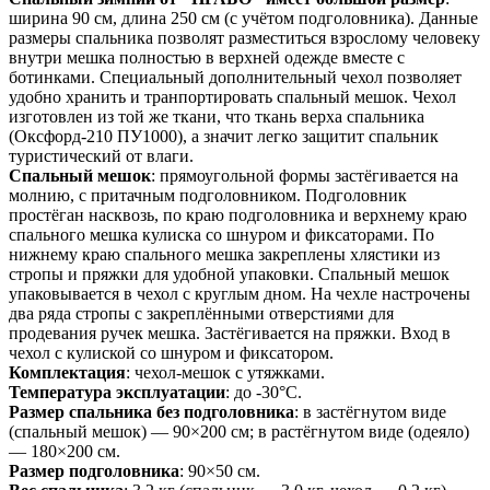
ширина 90 см, длина 250 см (с учётом подголовника). Данные
размеры спальника позволят разместиться взрослому человеку
внутри мешка полностью в верхней одежде вместе с
ботинками. Специальный дополнительный чехол позволяет
удобно хранить и транпортировать спальный мешок. Чехол
изготовлен из той же ткани, что ткань верха спальника
(Оксфорд-210 ПУ1000), а значит легко защитит спальник
туристический от влаги.
Спальный мешок
: прямоугольной формы застёгивается на
молнию, с притачным подголовником. Подголовник
простёган насквозь, по краю подголовника и верхнему краю
спального мешка кулиска со шнуром и фиксаторами. По
нижнему краю спального мешка закреплены хлястики из
стропы и пряжки для удобной упаковки. Спальный мешок
упаковывается в чехол с круглым дном. На чехле настрочены
два ряда стропы с закреплёнными отверстиями для
продевания ручек мешка. Застёгивается на пряжки. Вход в
чехол с кулиской со шнуром и фиксатором.
Комплектация
: чехол-мешок с утяжками.
Температура эксплуатации
: до -30°C.
Размер спальника без подголовника
: в застёгнутом виде
(спальный мешок) — 90×200 см; в растёгнутом виде (одеяло)
— 180×200 см.
Размер подголовника
: 90×50 см.