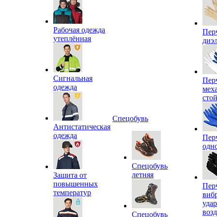
Рабочая одежда
Пер
утеплённая
диэ
Сигнальная
Пер
одежда
мех
сто
Спецобувь
Антистатическая
одежда
Пер
одн
Спецобувь
летняя
Защита от
повышенных
Пер
температур
виб
уда
воз
Спецобувь