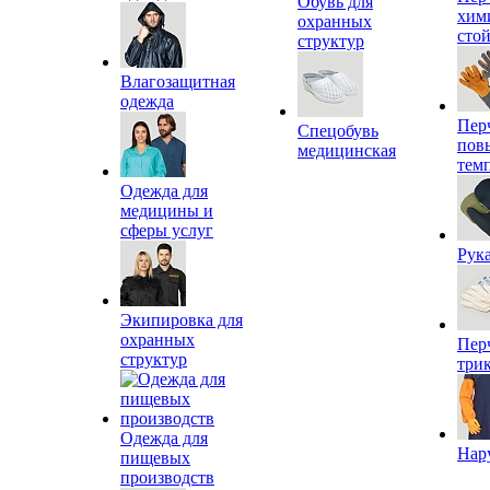
Обувь для
хим
охранных
сто
структур
Влагозащитная
одежда
Пер
Спецобувь
пов
медицинская
тем
Одежда для
медицины и
сферы услуг
Рук
Экипировка для
охранных
Пер
структур
три
Одежда для
Нар
пищевых
производств