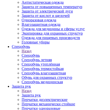
Антистатическая одежда
Защита от повышенных температур
Защита от электрической дуги
Защита от кислот и щелочей
Одноразовая одежда
Влагозащитная одежда
Одежда для медицины и сферы услуг
Экипировка для охранных структур
Одежда для пищевых производств
Головные уборы
Спецобувь
Назад
Спецобувь
Спецобувь летняя
Спецобувь утеплённая
Спецобувь термостойкая
Спецобувь влагозащитная
Обувь для охранных структур
Спецобувь медицинская
Защита рук
Назад
Защита рук
Перчатки диэлектрические
Перчатки механически стойкие
Перчатки одноразовые