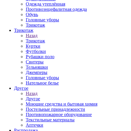
Одежда утеплённая
Противоэнцефалитная одежда
Обувь
Головные уборы
Трикотаж
Трикотаж
Назад
Трикотаж
Куртки
Футболки
Рубашки поло
Свитеры
Тельняшки
Джемперы
Головные уборы
Нательное белье
Другое
Назад
Другое
Моющие средства и бытовая химия
Постельные принадлежности
Противопожарное оборудование
Текстильные материалы
Аптечки
Распродажа