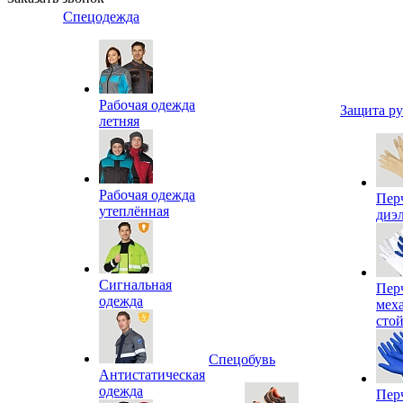
Спецодежда
Рабочая одежда
Защита р
летняя
Рабочая одежда
Пер
утеплённая
диэ
Сигнальная
Пер
одежда
мех
сто
Спецобувь
Антистатическая
одежда
Пер