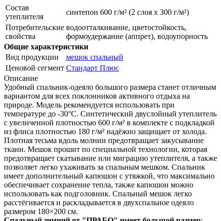
Состав
синтепон 600 г/м² (2 слоя х 300 г/м²)
утеплителя
Потребительские
водоотталкивание, цветостойкость,
свойства
формоудержание (аппрет), водоупорность
Общие характеристики
Вид продукции
мешок спальный
Ценовой сегмент
Стандарт Плюс
Описание
Удобный спальник-одеяло большого размера станет отличным
вариантом для всех поклонников активного отдыха на
природе. Модель рекомендуется использовать при
температуре до -30°C. Синтетический двуслойный утеплитель
с увеличенной плотностью 600 г/м² в комплекте с подкладкой
из флиса плотностью 180 г/м² надёжно защищает от холода.
Плотная тесьма вдоль молнии предотвращает закусывание
ткани. Мешок прошит по специальной технологии, которая
предотвращает скатывание или миграцию утеплителя, а также
позволяет легко ухаживать за спальным мешком. Спальник
имеет дополнительный капюшон с утяжкой, что максимально
обеспечивает сохранение тепла, также капюшон можно
использовать как подголовник. Спальный мешок легко
расстёгивается и раскладывается в двухспальное одеяло
размером 180×200 см.
Спальный зимний от "ПРАБО" имеет большой размер
: