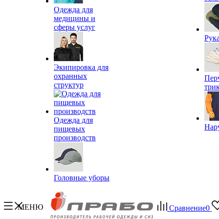
Одежда для
медицины и
сферы услуг
Рук
Экипировка для
охранных
Пер
структур
три
Одежда для
Нар
пищевых
производств
Головные уборы
МЕНЮ
Сравнение
0