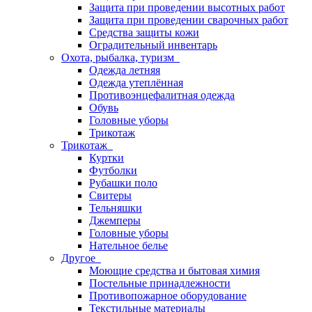
Защита при проведении высотных работ
Защита при проведении сварочных работ
Средства защиты кожи
Оградительный инвентарь
Охота, рыбалка, туризм
Одежда летняя
Одежда утеплённая
Противоэнцефалитная одежда
Обувь
Головные уборы
Трикотаж
Трикотаж
Куртки
Футболки
Рубашки поло
Свитеры
Тельняшки
Джемперы
Головные уборы
Нательное белье
Другое
Моющие средства и бытовая химия
Постельные принадлежности
Противопожарное оборудование
Текстильные материалы