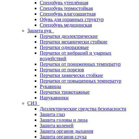
Спецобувь утеплённая
Спецобувь термостойкая
Спецобувь влагозащитная
Обувь для охранных структур
Спецобувь медицинская
Защита рук
Перчатки диэлектрические
Перчатки механически стойкие
Перчатки одноразовые
Перчатки от вибраций и ударных
воздействий
Перчатки от пониженных температур
Перчатки от порезов
Перчатки химически стойкие
Перчатки от повышенных температур
Рукавицы
Перчатки трикотажные
Нарукавники
СИЗ
Диэлектрические средства безопасности
Защита глаз
Защита головы и лица
Защита коленей
Защита органов дыхания
Защита органов слуха