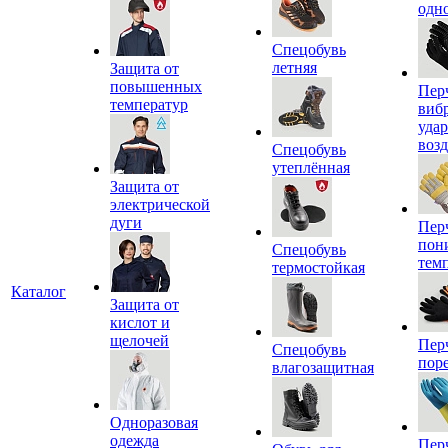
одн
Спецобувь
летняя
Защита от
повышенных
Пер
температур
виб
уда
воз
Спецобувь
утеплённая
Защита от
электрической
дуги
Пер
пон
Спецобувь
тем
термостойкая
Каталог
Защита от
кислот и
щелочей
Пер
Спецобувь
пор
влагозащитная
Одноразовая
одежда
Пер