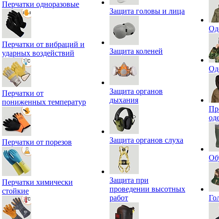
Перчатки одноразовые
Защита головы и лица
Од
Перчатки от вибраций и
Защита коленей
ударных воздействий
Од
Защита органов
Перчатки от
дыхания
пониженных температур
Пр
од
Защита органов слуха
Перчатки от порезов
Об
Защита при
Перчатки химически
проведении высотных
стойкие
работ
Го