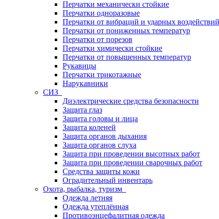
Перчатки механически стойкие
Перчатки одноразовые
Перчатки от вибраций и ударных воздействи
Перчатки от пониженных температур
Перчатки от порезов
Перчатки химически стойкие
Перчатки от повышенных температур
Рукавицы
Перчатки трикотажные
Нарукавники
СИЗ
Диэлектрические средства безопасности
Защита глаз
Защита головы и лица
Защита коленей
Защита органов дыхания
Защита органов слуха
Защита при проведении высотных работ
Защита при проведении сварочных работ
Средства защиты кожи
Оградительный инвентарь
Охота, рыбалка, туризм
Одежда летняя
Одежда утеплённая
Противоэнцефалитная одежда