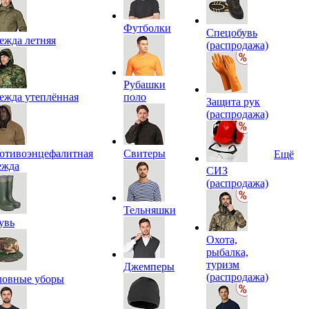
Футболки
Спецобувь
ежда летняя
(распродажа)
Рубашки
ежда утеплённая
поло
Защита рук
(распродажа)
отивоэнцефалитная
Свитеры
Ещё
ежда
СИЗ
(распродажа)
Тельняшки
увь
Охота,
рыбалка,
туризм
Джемперы
(распродажа)
ловные уборы