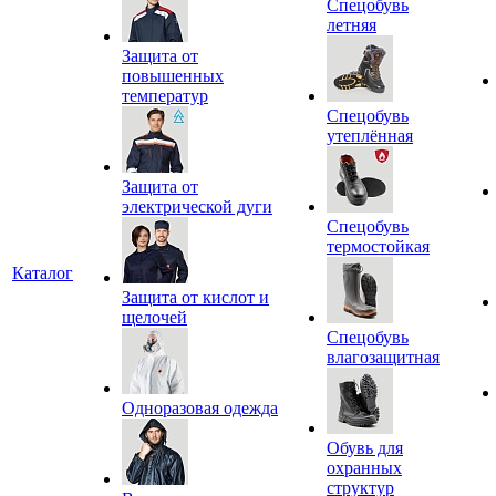
Спецобувь
летняя
Защита от
повышенных
температур
Спецобувь
утеплённая
Защита от
электрической дуги
Спецобувь
термостойкая
Каталог
Защита от кислот и
щелочей
Спецобувь
влагозащитная
Одноразовая одежда
Обувь для
охранных
структур