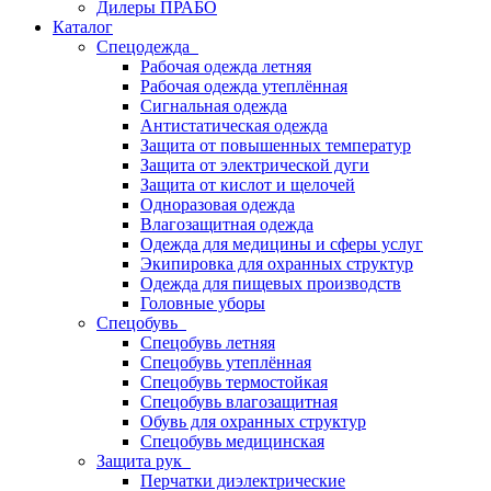
Дилеры ПРАБО
Каталог
Спецодежда
Рабочая одежда летняя
Рабочая одежда утеплённая
Сигнальная одежда
Антистатическая одежда
Защита от повышенных температур
Защита от электрической дуги
Защита от кислот и щелочей
Одноразовая одежда
Влагозащитная одежда
Одежда для медицины и сферы услуг
Экипировка для охранных структур
Одежда для пищевых производств
Головные уборы
Спецобувь
Спецобувь летняя
Спецобувь утеплённая
Спецобувь термостойкая
Спецобувь влагозащитная
Обувь для охранных структур
Спецобувь медицинская
Защита рук
Перчатки диэлектрические