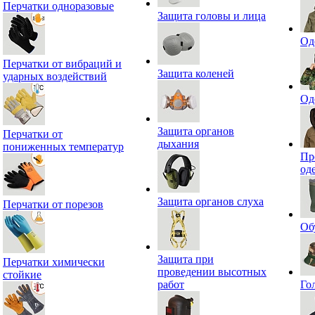
Перчатки одноразовые
Защита головы и лица
Од
Перчатки от вибраций и
Защита коленей
ударных воздействий
Од
Защита органов
Перчатки от
дыхания
пониженных температур
Пр
од
Защита органов слуха
Перчатки от порезов
Об
Защита при
Перчатки химически
проведении высотных
стойкие
работ
Го