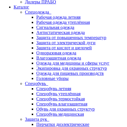
Дилеры ПРАБО
Каталог
Спецодежда
Рабочая одежда летняя
Рабочая одежда утеплённая
Сигнальная одежда
Антистатическая одежда
Защита от повышенных температур
Защита от электрической дуги
Защита от кислот и щелочей
Одноразовая одежда
Влагозащитная одежда
Одежда для медицины и сферы услуг
Экипировка для охранных структур
Одежда для пищевых производств
Головные уборы
Спецобувь
Спецобувь летняя
Спецобувь утеплённая
Спецобувь термостойкая
Спецобувь влагозащитная
Обувь для охранных структур
Спецобувь медицинская
Защита рук
Перчатки диэлектрические