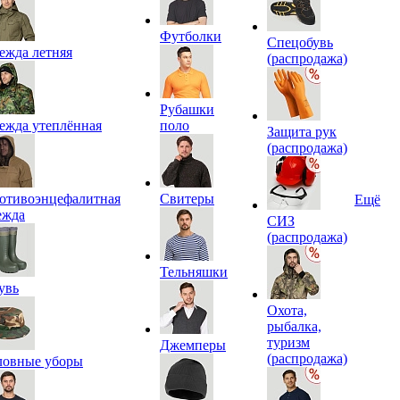
Футболки
Спецобувь
ежда летняя
(распродажа)
Рубашки
ежда утеплённая
поло
Защита рук
(распродажа)
отивоэнцефалитная
Свитеры
Ещё
ежда
СИЗ
(распродажа)
Тельняшки
увь
Охота,
рыбалка,
туризм
Джемперы
(распродажа)
ловные уборы