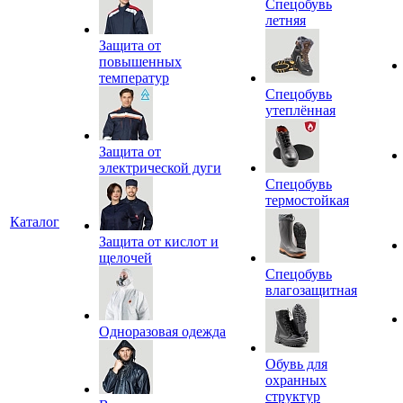
Спецобувь
летняя
Защита от
повышенных
температур
Спецобувь
утеплённая
Защита от
электрической дуги
Спецобувь
термостойкая
Каталог
Защита от кислот и
щелочей
Спецобувь
влагозащитная
Одноразовая одежда
Обувь для
охранных
структур