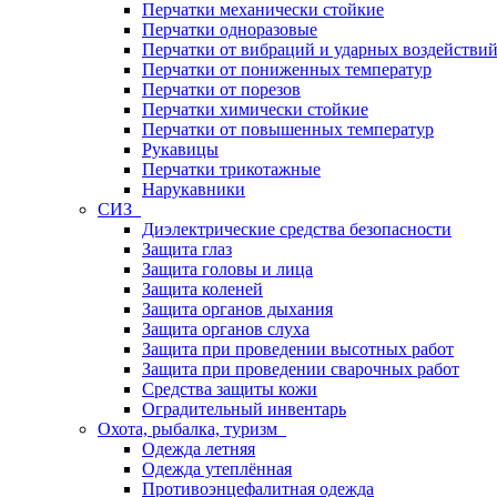
Перчатки механически стойкие
Перчатки одноразовые
Перчатки от вибраций и ударных воздействи
Перчатки от пониженных температур
Перчатки от порезов
Перчатки химически стойкие
Перчатки от повышенных температур
Рукавицы
Перчатки трикотажные
Нарукавники
СИЗ
Диэлектрические средства безопасности
Защита глаз
Защита головы и лица
Защита коленей
Защита органов дыхания
Защита органов слуха
Защита при проведении высотных работ
Защита при проведении сварочных работ
Средства защиты кожи
Оградительный инвентарь
Охота, рыбалка, туризм
Одежда летняя
Одежда утеплённая
Противоэнцефалитная одежда