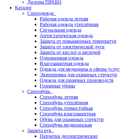
Дилеры ПРАБО
Каталог
Спецодежда
Рабочая одежда летняя
Рабочая одежда утеплённая
Сигнальная одежда
Антистатическая одежда
Защита от повышенных температур
Защита от электрической дуги
Защита от кислот и щелочей
Одноразовая одежда
Влагозащитная одежда
Одежда для медицины и сферы услуг
Экипировка для охранных структур
Одежда для пищевых производств
Головные уборы
Спецобувь
Спецобувь летняя
Спецобувь утеплённая
Спецобувь термостойкая
Спецобувь влагозащитная
Обувь для охранных структур
Спецобувь медицинская
Защита рук
Перчатки диэлектрические