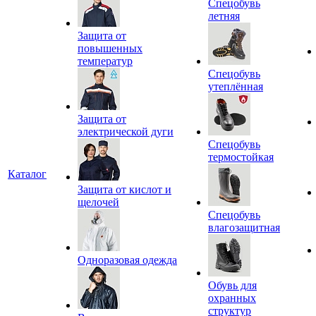
Спецобувь
летняя
Защита от
повышенных
температур
Спецобувь
утеплённая
Защита от
электрической дуги
Спецобувь
термостойкая
Каталог
Защита от кислот и
щелочей
Спецобувь
влагозащитная
Одноразовая одежда
Обувь для
охранных
структур