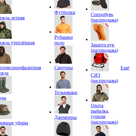
Футболки
Спецобувь
ежда летняя
(распродажа)
Рубашки
ежда утеплённая
поло
Защита рук
(распродажа)
отивоэнцефалитная
Свитеры
Ещё
ежда
СИЗ
(распродажа)
Тельняшки
увь
Охота,
рыбалка,
туризм
Джемперы
(распродажа)
ловные уборы