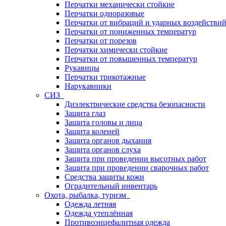
Перчатки механически стойкие
Перчатки одноразовые
Перчатки от вибраций и ударных воздействи
Перчатки от пониженных температур
Перчатки от порезов
Перчатки химически стойкие
Перчатки от повышенных температур
Рукавицы
Перчатки трикотажные
Нарукавники
СИЗ
Диэлектрические средства безопасности
Защита глаз
Защита головы и лица
Защита коленей
Защита органов дыхания
Защита органов слуха
Защита при проведении высотных работ
Защита при проведении сварочных работ
Средства защиты кожи
Оградительный инвентарь
Охота, рыбалка, туризм
Одежда летняя
Одежда утеплённая
Противоэнцефалитная одежда