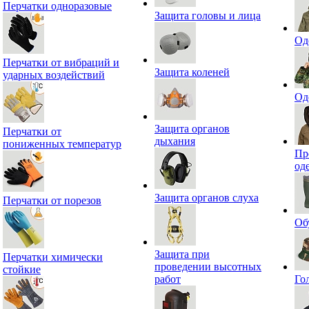
Перчатки одноразовые
Защита головы и лица
Од
Перчатки от вибраций и
Защита коленей
ударных воздействий
Од
Защита органов
Перчатки от
дыхания
пониженных температур
Пр
од
Защита органов слуха
Перчатки от порезов
Об
Защита при
Перчатки химически
проведении высотных
стойкие
работ
Го