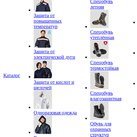
Спецобувь
летняя
Защита от
повышенных
температур
Спецобувь
утеплённая
Защита от
электрической дуги
Спецобувь
термостойкая
Каталог
Защита от кислот и
щелочей
Спецобувь
влагозащитная
Одноразовая одежда
Обувь для
охранных
структур