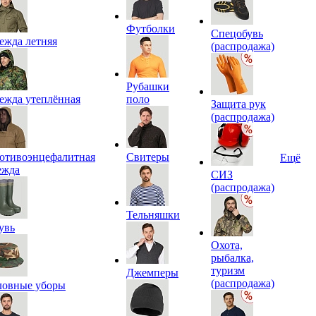
Футболки
Спецобувь
ежда летняя
(распродажа)
Рубашки
ежда утеплённая
поло
Защита рук
(распродажа)
отивоэнцефалитная
Свитеры
Ещё
ежда
СИЗ
(распродажа)
Тельняшки
увь
Охота,
рыбалка,
туризм
Джемперы
(распродажа)
ловные уборы