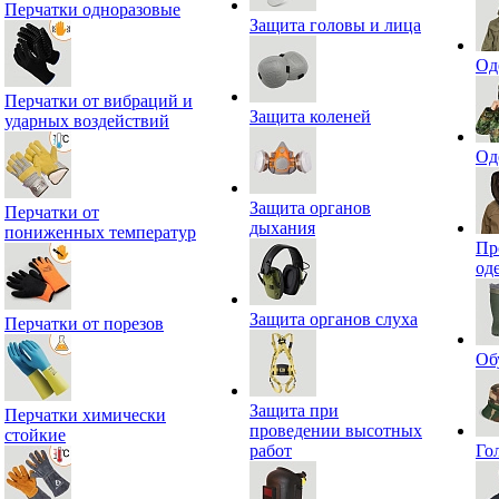
Перчатки одноразовые
Защита головы и лица
Од
Перчатки от вибраций и
Защита коленей
ударных воздействий
Од
Защита органов
Перчатки от
дыхания
пониженных температур
Пр
од
Защита органов слуха
Перчатки от порезов
Об
Защита при
Перчатки химически
проведении высотных
стойкие
работ
Го