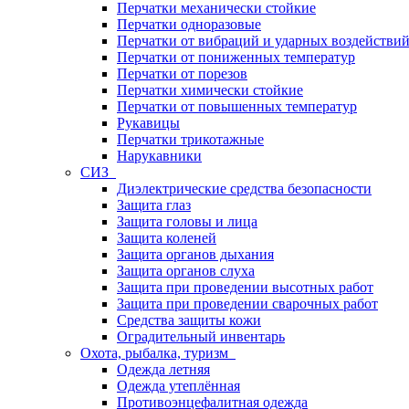
Перчатки механически стойкие
Перчатки одноразовые
Перчатки от вибраций и ударных воздействи
Перчатки от пониженных температур
Перчатки от порезов
Перчатки химически стойкие
Перчатки от повышенных температур
Рукавицы
Перчатки трикотажные
Нарукавники
СИЗ
Диэлектрические средства безопасности
Защита глаз
Защита головы и лица
Защита коленей
Защита органов дыхания
Защита органов слуха
Защита при проведении высотных работ
Защита при проведении сварочных работ
Средства защиты кожи
Оградительный инвентарь
Охота, рыбалка, туризм
Одежда летняя
Одежда утеплённая
Противоэнцефалитная одежда