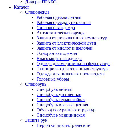
Дилеры ПРАБО
Каталог
Спецодежда
Рабочая одежда летняя
Рабочая одежда утеплённая
Сигнальная одежда
Антистатическая одежда
Защита от повышенных температур
Защита от электрической дуги
Защита от кислот и щелочей
Одноразовая одежда
Влагозащитная одежда
Одежда для медицины и сферы услуг
Экипировка для охранных структур
Одежда для пищевых производств
Головные уборы
Спецобувь
Спецобувь летняя
Спецобувь утеплённая
Спецобувь термостойкая
Спецобувь влагозащитная
Обувь для охранных структур
Спецобувь медицинская
Защита рук
Перчатки диэлектрические