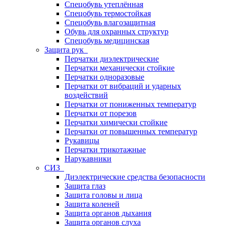
Спецобувь утеплённая
Спецобувь термостойкая
Спецобувь влагозащитная
Обувь для охранных структур
Спецобувь медицинская
Защита рук
Перчатки диэлектрические
Перчатки механически стойкие
Перчатки одноразовые
Перчатки от вибраций и ударных
воздействий
Перчатки от пониженных температур
Перчатки от порезов
Перчатки химически стойкие
Перчатки от повышенных температур
Рукавицы
Перчатки трикотажные
Нарукавники
СИЗ
Диэлектрические средства безопасности
Защита глаз
Защита головы и лица
Защита коленей
Защита органов дыхания
Защита органов слуха