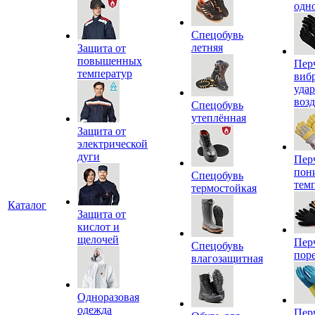
одн
Спецобувь
летняя
Защита от
повышенных
Пер
температур
виб
уда
воз
Спецобувь
утеплённая
Защита от
электрической
дуги
Пер
пон
Спецобувь
тем
термостойкая
Каталог
Защита от
кислот и
щелочей
Пер
Спецобувь
пор
влагозащитная
Одноразовая
одежда
Пер