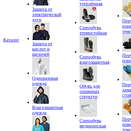
утеплённая
Защита от
электрической
дуги
Пер
пон
Спецобувь
тем
термостойкая
Каталог
Защита от
кислот и
щелочей
Пер
Спецобувь
пор
влагозащитная
Одноразовая
одежда
Пер
Обувь для
хим
охранных
сто
структур
Влагозащитная
одежда
Пер
Спецобувь
пов
медицинская
тем