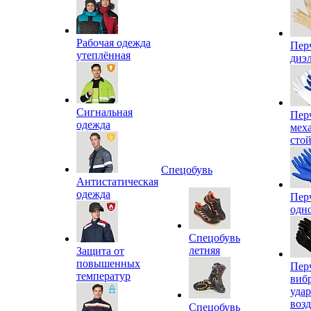
Рабочая одежда
Пер
утеплённая
диэ
Сигнальная
Пер
одежда
мех
сто
Спецобувь
Антистатическая
одежда
Пер
одн
Спецобувь
летняя
Защита от
повышенных
Пер
температур
виб
уда
воз
Спецобувь