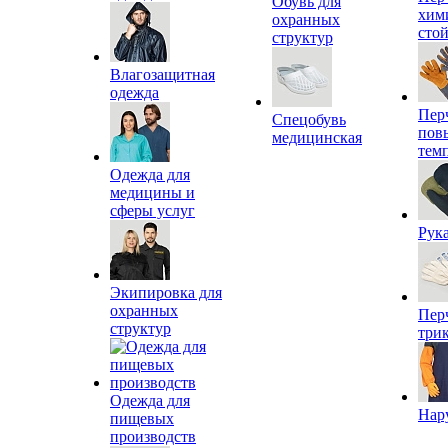
Обувь для
хим
охранных
сто
структур
Влагозащитная
одежда
Пер
Спецобувь
пов
медицинская
тем
Одежда для
медицины и
сферы услуг
Рук
Экипировка для
охранных
Пер
структур
три
Одежда для
Нар
пищевых
производств