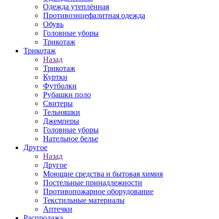
Одежда утеплённая
Противоэнцефалитная одежда
Обувь
Головные уборы
Трикотаж
Трикотаж
Назад
Трикотаж
Куртки
Футболки
Рубашки поло
Свитеры
Тельняшки
Джемперы
Головные уборы
Нательное белье
Другое
Назад
Другое
Моющие средства и бытовая химия
Постельные принадлежности
Противопожарное оборудование
Текстильные материалы
Аптечки
Распродажа