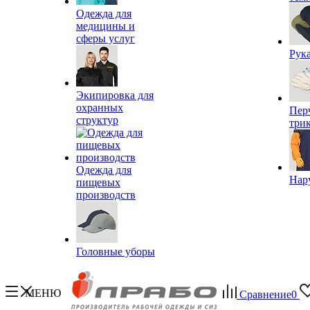
Одежда для
медицины и
сферы услуг
Рук
Экипировка для
охранных
Пер
структур
три
Одежда для
Нар
пищевых
производств
Головные уборы
МЕНЮ
Сравнение
0