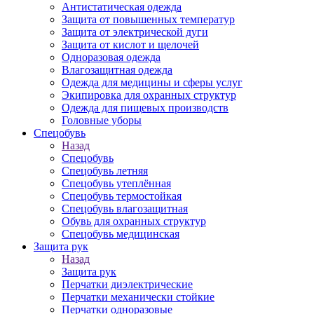
Антистатическая одежда
Защита от повышенных температур
Защита от электрической дуги
Защита от кислот и щелочей
Одноразовая одежда
Влагозащитная одежда
Одежда для медицины и сферы услуг
Экипировка для охранных структур
Одежда для пищевых производств
Головные уборы
Спецобувь
Назад
Спецобувь
Спецобувь летняя
Спецобувь утеплённая
Спецобувь термостойкая
Спецобувь влагозащитная
Обувь для охранных структур
Спецобувь медицинская
Защита рук
Назад
Защита рук
Перчатки диэлектрические
Перчатки механически стойкие
Перчатки одноразовые