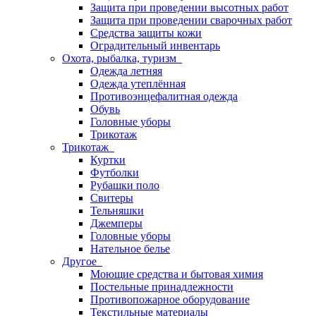
Защита при проведении высотных работ
Защита при проведении сварочных работ
Средства защиты кожи
Оградительный инвентарь
Охота, рыбалка, туризм
Одежда летняя
Одежда утеплённая
Противоэнцефалитная одежда
Обувь
Головные уборы
Трикотаж
Трикотаж
Куртки
Футболки
Рубашки поло
Свитеры
Тельняшки
Джемперы
Головные уборы
Нательное белье
Другое
Моющие средства и бытовая химия
Постельные принадлежности
Противопожарное оборудование
Текстильные материалы