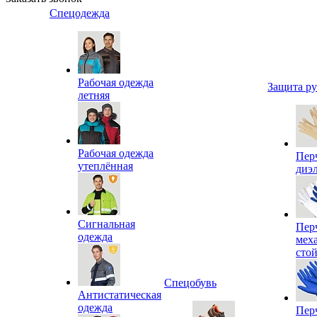
Спецодежда
Рабочая одежда
Защита р
летняя
Рабочая одежда
Пер
утеплённая
диэ
Сигнальная
Пер
одежда
мех
сто
Спецобувь
Антистатическая
одежда
Пер