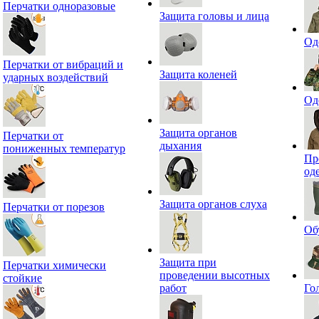
Перчатки одноразовые
Защита головы и лица
Од
Перчатки от вибраций и
Защита коленей
ударных воздействий
Од
Защита органов
Перчатки от
дыхания
пониженных температур
Пр
од
Защита органов слуха
Перчатки от порезов
Об
Защита при
Перчатки химически
проведении высотных
стойкие
работ
Го