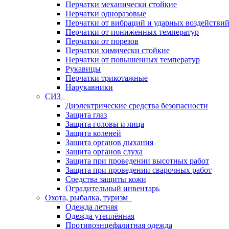
Перчатки механически стойкие
Перчатки одноразовые
Перчатки от вибраций и ударных воздействи
Перчатки от пониженных температур
Перчатки от порезов
Перчатки химически стойкие
Перчатки от повышенных температур
Рукавицы
Перчатки трикотажные
Нарукавники
СИЗ
Диэлектрические средства безопасности
Защита глаз
Защита головы и лица
Защита коленей
Защита органов дыхания
Защита органов слуха
Защита при проведении высотных работ
Защита при проведении сварочных работ
Средства защиты кожи
Оградительный инвентарь
Охота, рыбалка, туризм
Одежда летняя
Одежда утеплённая
Противоэнцефалитная одежда