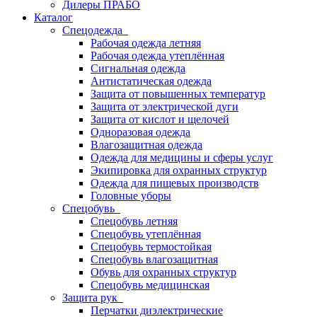
Дилеры ПРАБО
Каталог
Спецодежда
Рабочая одежда летняя
Рабочая одежда утеплённая
Сигнальная одежда
Антистатическая одежда
Защита от повышенных температур
Защита от электрической дуги
Защита от кислот и щелочей
Одноразовая одежда
Влагозащитная одежда
Одежда для медицины и сферы услуг
Экипировка для охранных структур
Одежда для пищевых производств
Головные уборы
Спецобувь
Спецобувь летняя
Спецобувь утеплённая
Спецобувь термостойкая
Спецобувь влагозащитная
Обувь для охранных структур
Спецобувь медицинская
Защита рук
Перчатки диэлектрические