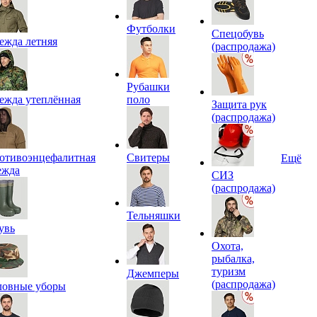
Футболки
Спецобувь
ежда летняя
(распродажа)
Рубашки
ежда утеплённая
поло
Защита рук
(распродажа)
отивоэнцефалитная
Свитеры
Ещё
ежда
СИЗ
(распродажа)
Тельняшки
увь
Охота,
рыбалка,
туризм
Джемперы
(распродажа)
ловные уборы