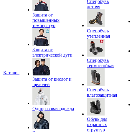
Спецобувь
летняя
Защита от
повышенных
температур
Спецобувь
утеплённая
Защита от
электрической дуги
Спецобувь
термостойкая
Каталог
Защита от кислот и
щелочей
Спецобувь
влагозащитная
Одноразовая одежда
Обувь для
охранных
структур