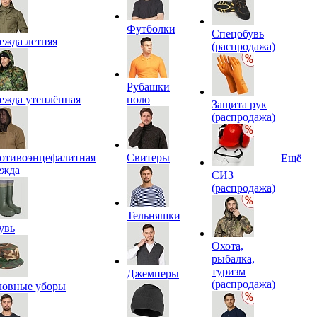
Футболки
Спецобувь
ежда летняя
(распродажа)
Рубашки
ежда утеплённая
поло
Защита рук
(распродажа)
отивоэнцефалитная
Свитеры
Ещё
ежда
СИЗ
(распродажа)
Тельняшки
увь
Охота,
рыбалка,
туризм
Джемперы
(распродажа)
ловные уборы