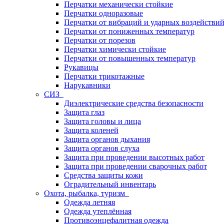
Перчатки механически стойкие
Перчатки одноразовые
Перчатки от вибраций и ударных воздействи
Перчатки от пониженных температур
Перчатки от порезов
Перчатки химически стойкие
Перчатки от повышенных температур
Рукавицы
Перчатки трикотажные
Нарукавники
СИЗ
Диэлектрические средства безопасности
Защита глаз
Защита головы и лица
Защита коленей
Защита органов дыхания
Защита органов слуха
Защита при проведении высотных работ
Защита при проведении сварочных работ
Средства защиты кожи
Оградительный инвентарь
Охота, рыбалка, туризм
Одежда летняя
Одежда утеплённая
Противоэнцефалитная одежда