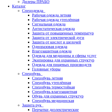
Дилеры ПРАБО
Каталог
Спецодежда
Рабочая одежда летняя
Рабочая одежда утеплённая
Сигнальная одежда
Антистатическая одежда
Защита от повышенных температур
Защита от электрической дуги
Защита от кислот и щелочей
Одноразовая одежда
Влагозащитная одежда
Одежда для медицины и сферы услуг
Экипировка для охранных структур
Одежда для пищевых производств
Головные уборы
Спецобувь
Спецобувь летняя
Спецобувь утеплённая
Спецобувь термостойкая
Спецобувь влагозащитная
Обувь для охранных структур
Спецобувь медицинская
Защита рук
Перчатки диэлектрические