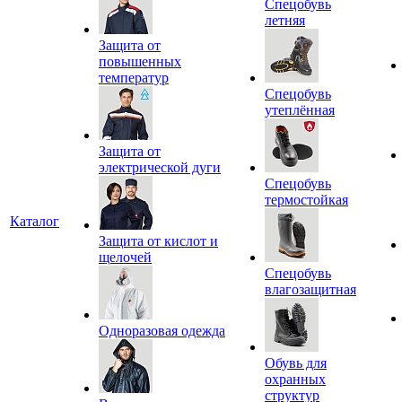
Спецобувь
летняя
Защита от
повышенных
температур
Спецобувь
утеплённая
Защита от
электрической дуги
Спецобувь
термостойкая
Каталог
Защита от кислот и
щелочей
Спецобувь
влагозащитная
Одноразовая одежда
Обувь для
охранных
структур