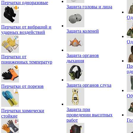
Перчатки одноразовые
Защита головы и лица
Од
Перчатки от вибраций и
Защита коленей
ударных воздействий
Од
Защита органов
Перчатки от
дыхания
пониженных температур
Пр
од
Защита органов слуха
Перчатки от порезов
Об
Защита при
Перчатки химически
проведении высотных
стойкие
работ
Го