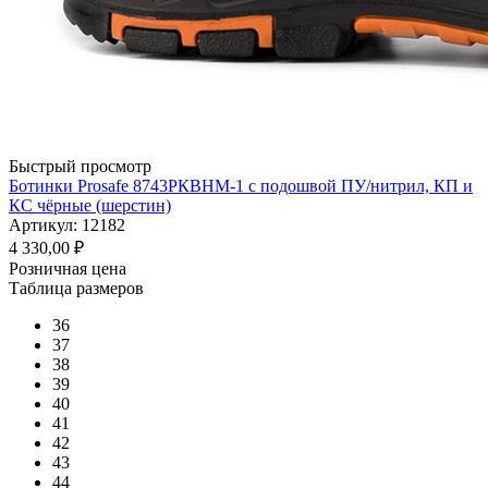
Быстрый просмотр
Ботинки Prosafe 8743РКВНМ-1 c подошвой ПУ/нитрил, КП и
КС чёрные (шерстин)
Артикул: 12182
4 330,00
₽
Розничная цена
Таблица размеров
36
37
38
39
40
41
42
43
44