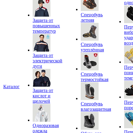
одн
Спецобувь
летняя
Защита от
повышенных
Пер
температур
виб
уда
воз
Спецобувь
утеплённая
Защита от
электрической
дуги
Пер
пон
Спецобувь
тем
термостойкая
Каталог
Защита от
кислот и
щелочей
Пер
Спецобувь
пор
влагозащитная
Одноразовая
одежда
Пер