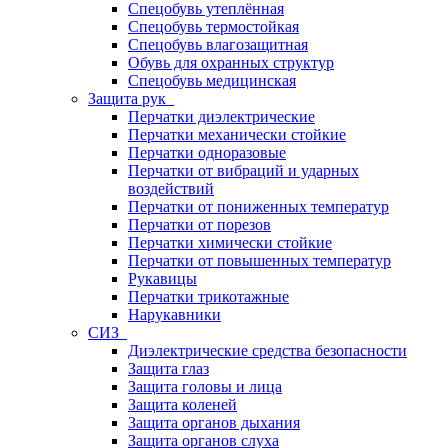
Спецобувь утеплённая
Спецобувь термостойкая
Спецобувь влагозащитная
Обувь для охранных структур
Спецобувь медицинская
Защита рук
Перчатки диэлектрические
Перчатки механически стойкие
Перчатки одноразовые
Перчатки от вибраций и ударных
воздействий
Перчатки от пониженных температур
Перчатки от порезов
Перчатки химически стойкие
Перчатки от повышенных температур
Рукавицы
Перчатки трикотажные
Нарукавники
СИЗ
Диэлектрические средства безопасности
Защита глаз
Защита головы и лица
Защита коленей
Защита органов дыхания
Защита органов слуха