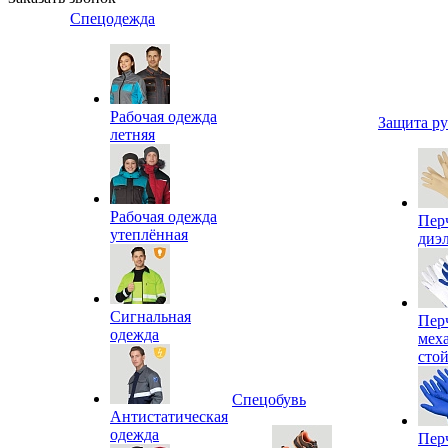
Спецодежда
Рабочая одежда
Защита р
летняя
Рабочая одежда
Пер
утеплённая
диэ
Сигнальная
Пер
одежда
мех
сто
Спецобувь
Антистатическая
одежда
Пер