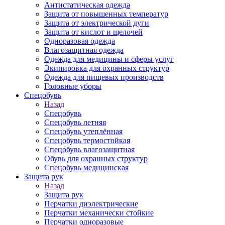
Антистатическая одежда
Защита от повышенных температур
Защита от электрической дуги
Защита от кислот и щелочей
Одноразовая одежда
Влагозащитная одежда
Одежда для медицины и сферы услуг
Экипировка для охранных структур
Одежда для пищевых производств
Головные уборы
Спецобувь
Назад
Спецобувь
Спецобувь летняя
Спецобувь утеплённая
Спецобувь термостойкая
Спецобувь влагозащитная
Обувь для охранных структур
Спецобувь медицинская
Защита рук
Назад
Защита рук
Перчатки диэлектрические
Перчатки механически стойкие
Перчатки одноразовые