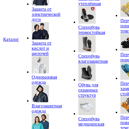
утеплённая
Защита от
электрической
дуги
Пер
пон
Спецобувь
тем
термостойкая
Каталог
Защита от
кислот и
щелочей
Пер
Спецобувь
пор
влагозащитная
Одноразовая
одежда
Пер
Обувь для
хим
охранных
сто
структур
Влагозащитная
одежда
Пер
Спецобувь
пов
медицинская
тем