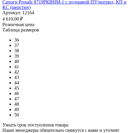
Сапоги Prosafe 8719РКВНМ-1 c подошвой ПУ/нитрил, КП и
КС (шерстин)
Артикул: 12164
4 610,00
₽
Розничная цена
Таблица размеров
36
37
38
39
40
41
42
43
44
45
46
47
48
49
50
Узнать срок поступления товара
Наши менеджеры обязательно свяжутся с вами и уточнят