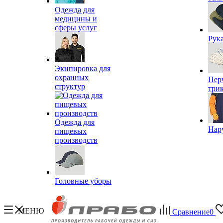
Одежда для
медицины и
сферы услуг
Рук
Экипировка для
охранных
Пер
структур
три
Одежда для
Нар
пищевых
производств
Головные уборы
МЕНЮ
Сравнение
0