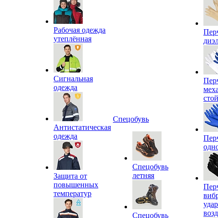
Рабочая одежда
Пер
утеплённая
диэ
Сигнальная
Пер
одежда
мех
сто
Спецобувь
Антистатическая
одежда
Пер
одн
Спецобувь
летняя
Защита от
повышенных
Пер
температур
виб
уда
воз
Спецобувь