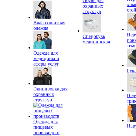
Обувь для
хим
охранных
сто
структур
Влагозащитная
одежда
Пер
Спецобувь
пов
медицинская
тем
Одежда для
медицины и
сферы услуг
Рук
Экипировка для
охранных
Пер
структур
три
Одежда для
Нар
пищевых
производств