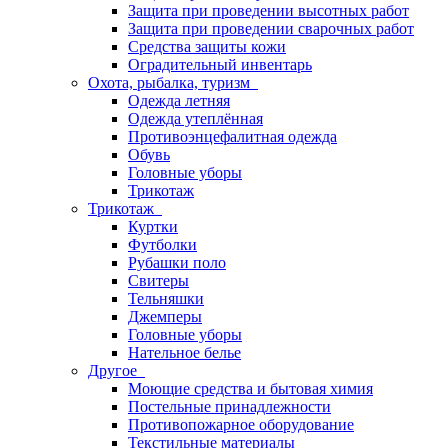
Защита при проведении высотных работ
Защита при проведении сварочных работ
Средства защиты кожи
Оградительный инвентарь
Охота, рыбалка, туризм
Одежда летняя
Одежда утеплённая
Противоэнцефалитная одежда
Обувь
Головные уборы
Трикотаж
Трикотаж
Куртки
Футболки
Рубашки поло
Свитеры
Тельняшки
Джемперы
Головные уборы
Нательное белье
Другое
Моющие средства и бытовая химия
Постельные принадлежности
Противопожарное оборудование
Текстильные материалы