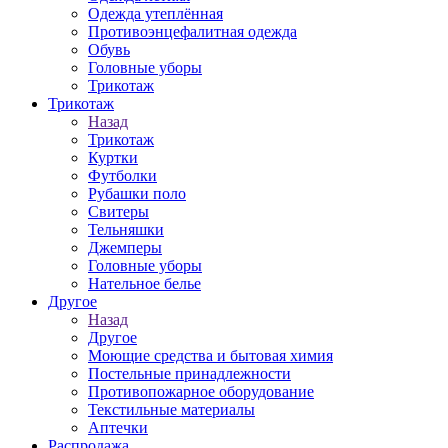
Одежда утеплённая
Противоэнцефалитная одежда
Обувь
Головные уборы
Трикотаж
Трикотаж
Назад
Трикотаж
Куртки
Футболки
Рубашки поло
Свитеры
Тельняшки
Джемперы
Головные уборы
Нательное белье
Другое
Назад
Другое
Моющие средства и бытовая химия
Постельные принадлежности
Противопожарное оборудование
Текстильные материалы
Аптечки
Распродажа