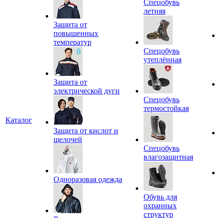
Спецобувь
летняя
Защита от
повышенных
температур
Спецобувь
утеплённая
Защита от
электрической дуги
Спецобувь
термостойкая
Каталог
Защита от кислот и
щелочей
Спецобувь
влагозащитная
Одноразовая одежда
Обувь для
охранных
структур