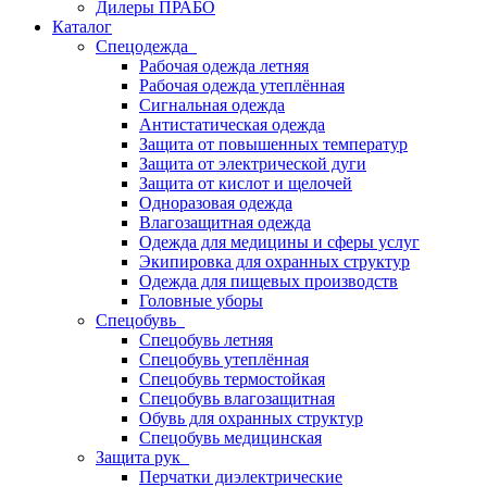
Дилеры ПРАБО
Каталог
Спецодежда
Рабочая одежда летняя
Рабочая одежда утеплённая
Сигнальная одежда
Антистатическая одежда
Защита от повышенных температур
Защита от электрической дуги
Защита от кислот и щелочей
Одноразовая одежда
Влагозащитная одежда
Одежда для медицины и сферы услуг
Экипировка для охранных структур
Одежда для пищевых производств
Головные уборы
Спецобувь
Спецобувь летняя
Спецобувь утеплённая
Спецобувь термостойкая
Спецобувь влагозащитная
Обувь для охранных структур
Спецобувь медицинская
Защита рук
Перчатки диэлектрические