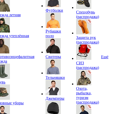
Футболки
Спецобувь
ежда летняя
(распродажа)
Рубашки
ежда утеплённая
поло
Защита рук
(распродажа)
отивоэнцефалитная
Свитеры
Ещё
ежда
СИЗ
(распродажа)
Тельняшки
увь
Охота,
рыбалка,
туризм
Джемперы
(распродажа)
ловные уборы