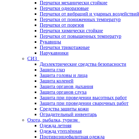
Перчатки механически стойкие
Перчатки одноразовые
Перчатки от вибраций и ударных воздействи
Перчатки от пониженных температур
Перчатки от порезов
Перчатки химически стойкие
Перчатки от повышенных температур
Рукавицы
Перчатки трикотажные
Нарукавники
СИЗ
Диэлектрические средства безопасности
Защита глаз
Защита головы и лица
Защита коленей
Защита органов дыхания
Защита органов слуха
Защита при проведении высотных работ
Защита при проведении сварочных работ
Средства защиты кожи
Оградительный инвентарь
Охота, рыбалка, туризм
Одежда летняя
Одежда утеплённая
Противоэнцефалитная одежда