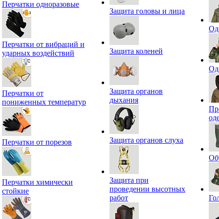
Перчатки одноразовые
Защита головы и лица
Од
Перчатки от вибраций и
Защита коленей
ударных воздействий
Од
Защита органов
Перчатки от
дыхания
пониженных температур
Пр
од
Защита органов слуха
Перчатки от порезов
Об
Защита при
Перчатки химически
проведении высотных
стойкие
работ
Го