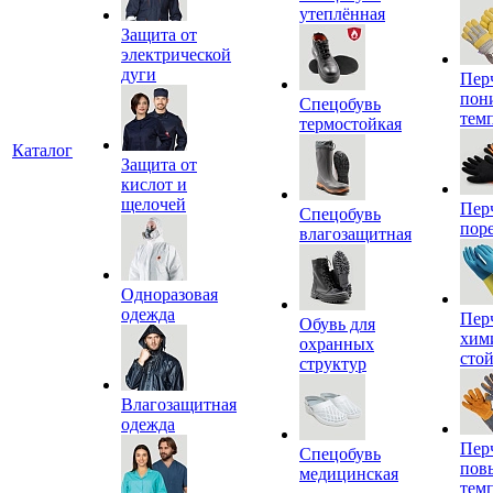
утеплённая
Защита от
электрической
дуги
Пер
пон
Спецобувь
тем
термостойкая
Каталог
Защита от
кислот и
щелочей
Пер
Спецобувь
пор
влагозащитная
Одноразовая
одежда
Пер
Обувь для
хим
охранных
сто
структур
Влагозащитная
одежда
Пер
Спецобувь
пов
медицинская
тем