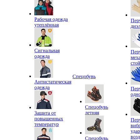
Рабочая одежда
Пер
утеплённая
диэ
Сигнальная
Пер
одежда
мех
сто
Спецобувь
Антистатическая
одежда
Пер
одн
Спецобувь
летняя
Защита от
повышенных
Пер
температур
виб
уда
воз
Спецобувь