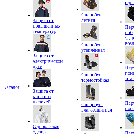
одн
Спецобувь
летняя
Защита от
повышенных
Пер
температур
виб
уда
воз
Спецобувь
утеплённая
Защита от
электрической
дуги
Пер
пон
Спецобувь
тем
термостойкая
Каталог
Защита от
кислот и
щелочей
Пер
Спецобувь
пор
влагозащитная
Одноразовая
одежда
Пер