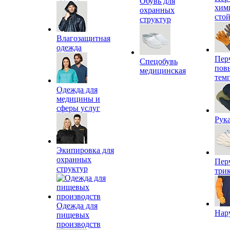
Обувь для
хим
охранных
сто
структур
Влагозащитная
одежда
Пер
Спецобувь
пов
медицинская
тем
Одежда для
медицины и
сферы услуг
Рук
Экипировка для
охранных
Пер
структур
три
Одежда для
Нар
пищевых
производств