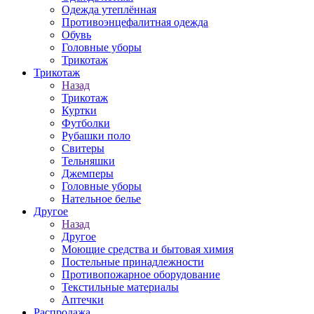
Одежда утеплённая
Противоэнцефалитная одежда
Обувь
Головные уборы
Трикотаж
Трикотаж
Назад
Трикотаж
Куртки
Футболки
Рубашки поло
Свитеры
Тельняшки
Джемперы
Головные уборы
Нательное белье
Другое
Назад
Другое
Моющие средства и бытовая химия
Постельные принадлежности
Противопожарное оборудование
Текстильные материалы
Аптечки
Распродажа