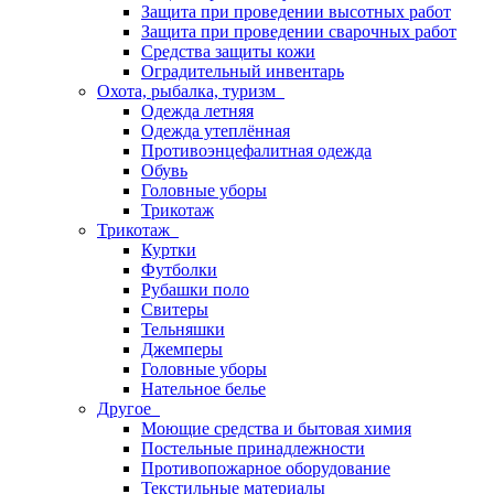
Защита при проведении высотных работ
Защита при проведении сварочных работ
Средства защиты кожи
Оградительный инвентарь
Охота, рыбалка, туризм
Одежда летняя
Одежда утеплённая
Противоэнцефалитная одежда
Обувь
Головные уборы
Трикотаж
Трикотаж
Куртки
Футболки
Рубашки поло
Свитеры
Тельняшки
Джемперы
Головные уборы
Нательное белье
Другое
Моющие средства и бытовая химия
Постельные принадлежности
Противопожарное оборудование
Текстильные материалы