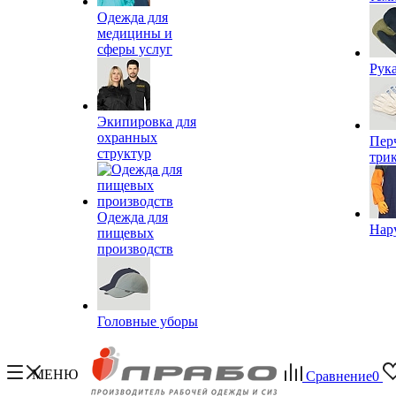
Одежда для
медицины и
сферы услуг
Рук
Экипировка для
охранных
Пер
структур
три
Одежда для
Нар
пищевых
производств
Головные уборы
МЕНЮ
Сравнение
0