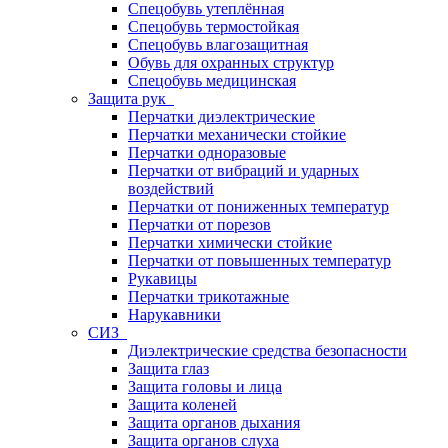
Спецобувь утеплённая
Спецобувь термостойкая
Спецобувь влагозащитная
Обувь для охранных структур
Спецобувь медицинская
Защита рук
Перчатки диэлектрические
Перчатки механически стойкие
Перчатки одноразовые
Перчатки от вибраций и ударных
воздействий
Перчатки от пониженных температур
Перчатки от порезов
Перчатки химически стойкие
Перчатки от повышенных температур
Рукавицы
Перчатки трикотажные
Нарукавники
СИЗ
Диэлектрические средства безопасности
Защита глаз
Защита головы и лица
Защита коленей
Защита органов дыхания
Защита органов слуха