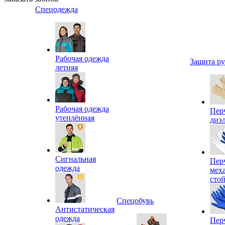
Спецодежда
Рабочая одежда
Защита р
летняя
Рабочая одежда
Пер
утеплённая
диэ
Сигнальная
Пер
одежда
мех
сто
Спецобувь
Антистатическая
одежда
Пер