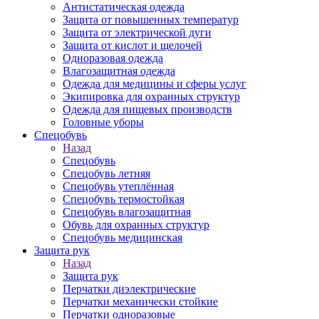
Антистатическая одежда
Защита от повышенных температур
Защита от электрической дуги
Защита от кислот и щелочей
Одноразовая одежда
Влагозащитная одежда
Одежда для медицины и сферы услуг
Экипировка для охранных структур
Одежда для пищевых производств
Головные уборы
Спецобувь
Назад
Спецобувь
Спецобувь летняя
Спецобувь утеплённая
Спецобувь термостойкая
Спецобувь влагозащитная
Обувь для охранных структур
Спецобувь медицинская
Защита рук
Назад
Защита рук
Перчатки диэлектрические
Перчатки механически стойкие
Перчатки одноразовые