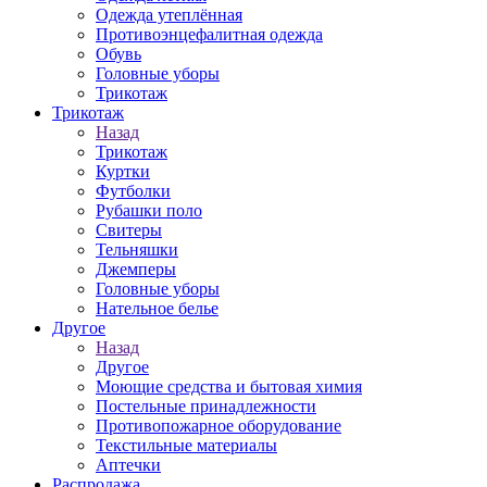
Одежда утеплённая
Противоэнцефалитная одежда
Обувь
Головные уборы
Трикотаж
Трикотаж
Назад
Трикотаж
Куртки
Футболки
Рубашки поло
Свитеры
Тельняшки
Джемперы
Головные уборы
Нательное белье
Другое
Назад
Другое
Моющие средства и бытовая химия
Постельные принадлежности
Противопожарное оборудование
Текстильные материалы
Аптечки
Распродажа