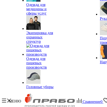
Одежда для
медицины и
сферы услуг
Рук
Экипировка для
охранных
Пер
структур
три
Одежда для
Нар
пищевых
производств
Головные уборы
МЕНЮ
Сравнение
0