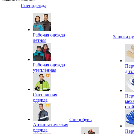
Спецодежда
Рабочая одежда
Защита р
летняя
Рабочая одежда
Пер
утеплённая
диэ
Сигнальная
Пер
одежда
мех
сто
Спецобувь
Антистатическая
одежда
Пер