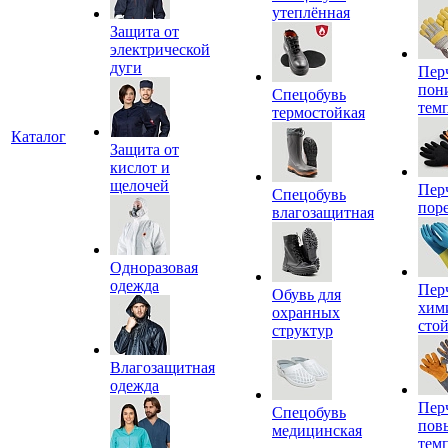
утеплённая
Защита от
электрической
дуги
Пер
пон
Спецобувь
тем
термостойкая
Каталог
Защита от
кислот и
щелочей
Пер
Спецобувь
пор
влагозащитная
Одноразовая
одежда
Пер
Обувь для
хим
охранных
сто
структур
Влагозащитная
одежда
Пер
Спецобувь
пов
медицинская
тем