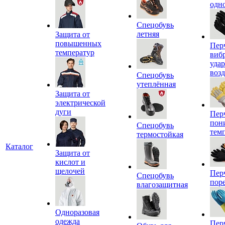
одн
Спецобувь
летняя
Защита от
повышенных
Пер
температур
виб
уда
воз
Спецобувь
утеплённая
Защита от
электрической
дуги
Пер
пон
Спецобувь
тем
термостойкая
Каталог
Защита от
кислот и
щелочей
Пер
Спецобувь
пор
влагозащитная
Одноразовая
одежда
Пер