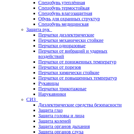
Спецобувь утеплённая
Спецобувь термостойкая
Спецобувь влагозащитная
Обувь для охранных структур
Спецобувь медицинская
Защита рук
Перчатки диэлектрические
Перчатки механически стойкие
Перчатки одноразовые
Перчатки от вибраций и ударных
воздействий
Перчатки от пониженных температур
Перчатки от порезов
Перчатки химически стойкие
Перчатки от повышенных температур
Рукавицы
Перчатки трикотажные
Нарукавники
СИЗ
Диэлектрические средства безопасности
Защита глаз
Защита головы и лица
Защита коленей
Защита органов дыхания
Защита органов слуха