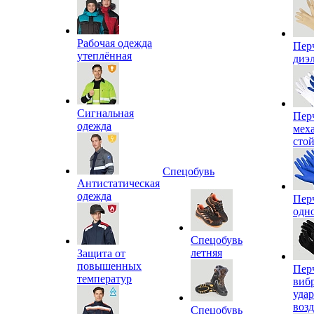
Рабочая одежда
Пер
утеплённая
диэ
Сигнальная
Пер
одежда
мех
сто
Спецобувь
Антистатическая
одежда
Пер
одн
Спецобувь
летняя
Защита от
повышенных
Пер
температур
виб
уда
воз
Спецобувь