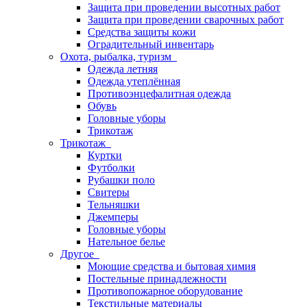
Защита при проведении высотных работ
Защита при проведении сварочных работ
Средства защиты кожи
Оградительный инвентарь
Охота, рыбалка, туризм
Одежда летняя
Одежда утеплённая
Противоэнцефалитная одежда
Обувь
Головные уборы
Трикотаж
Трикотаж
Куртки
Футболки
Рубашки поло
Свитеры
Тельняшки
Джемперы
Головные уборы
Нательное белье
Другое
Моющие средства и бытовая химия
Постельные принадлежности
Противопожарное оборудование
Текстильные материалы