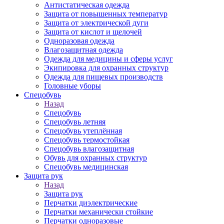
Антистатическая одежда
Защита от повышенных температур
Защита от электрической дуги
Защита от кислот и щелочей
Одноразовая одежда
Влагозащитная одежда
Одежда для медицины и сферы услуг
Экипировка для охранных структур
Одежда для пищевых производств
Головные уборы
Спецобувь
Назад
Спецобувь
Спецобувь летняя
Спецобувь утеплённая
Спецобувь термостойкая
Спецобувь влагозащитная
Обувь для охранных структур
Спецобувь медицинская
Защита рук
Назад
Защита рук
Перчатки диэлектрические
Перчатки механически стойкие
Перчатки одноразовые