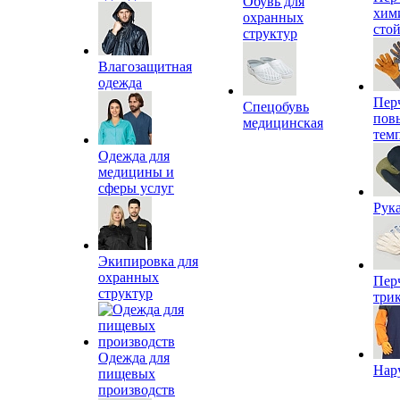
Обувь для
хим
охранных
сто
структур
Влагозащитная
одежда
Пер
Спецобувь
пов
медицинская
тем
Одежда для
медицины и
сферы услуг
Рук
Экипировка для
охранных
Пер
структур
три
Одежда для
Нар
пищевых
производств