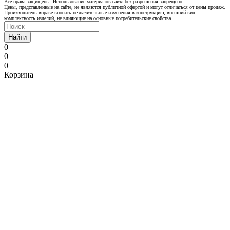
Все права защищены. Использование материалов сайта без разрешения запрещено.
Цены, представленные на сайте, не являются публичной офертой и могут отличаться от цены продаж.
Производитель вправе вносить незначительные изменения в конструкцию, внешний вид,
комплектность изделий, не влияющие на основные потребительские свойства.
Найти
0
0
0
Корзина