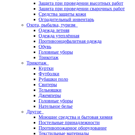
Защита при проведении высотных работ
Защита при проведении сварочных работ
Средства защиты кожи
Оградительный инвентарь
Охота, рыбалка, туризм
Одежда летняя
Одежда утеплённая
Противоэнцефалитная одежда
Обувь
Головные уборы
Трикотаж
Трикотаж
Куртки
Футболки
Рубашки поло
Свитеры
Тельняшки
Джемперы
Головные уборы
Нательное белье
Другое
Моющие средства и бытовая химия
Постельные принадлежности
Противопожарное оборудование
Текстильные материалы