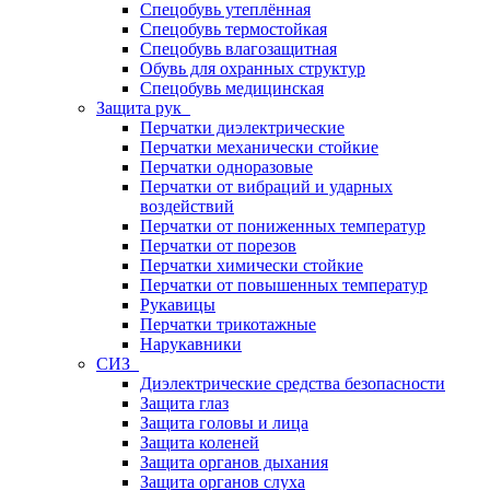
Спецобувь утеплённая
Спецобувь термостойкая
Спецобувь влагозащитная
Обувь для охранных структур
Спецобувь медицинская
Защита рук
Перчатки диэлектрические
Перчатки механически стойкие
Перчатки одноразовые
Перчатки от вибраций и ударных
воздействий
Перчатки от пониженных температур
Перчатки от порезов
Перчатки химически стойкие
Перчатки от повышенных температур
Рукавицы
Перчатки трикотажные
Нарукавники
СИЗ
Диэлектрические средства безопасности
Защита глаз
Защита головы и лица
Защита коленей
Защита органов дыхания
Защита органов слуха