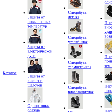
одн
Спецобувь
летняя
Защита от
повышенных
Пер
температур
виб
уда
воз
Спецобувь
утеплённая
Защита от
электрической
дуги
Пер
пон
Спецобувь
тем
термостойкая
Каталог
Защита от
кислот и
щелочей
Пер
Спецобувь
пор
влагозащитная
Одноразовая
одежда
Пер