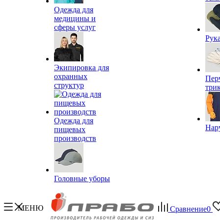
Одежда для
медицины и
сферы услуг
Рук
Экипировка для
охранных
Пер
структур
три
Одежда для
Нар
пищевых
производств
Головные уборы
МЕНЮ
Сравнение
0