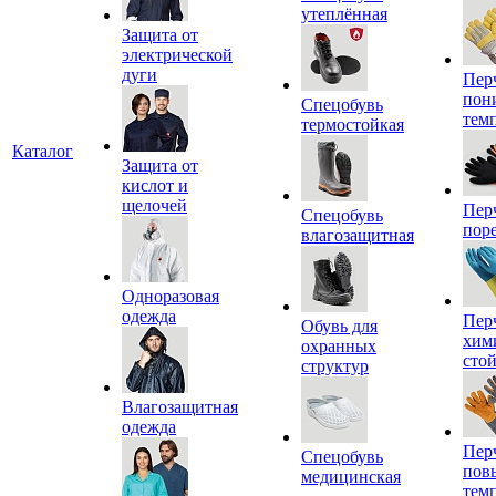
утеплённая
Защита от
электрической
дуги
Пер
пон
Спецобувь
тем
термостойкая
Каталог
Защита от
кислот и
щелочей
Пер
Спецобувь
пор
влагозащитная
Одноразовая
одежда
Пер
Обувь для
хим
охранных
сто
структур
Влагозащитная
одежда
Пер
Спецобувь
пов
медицинская
тем