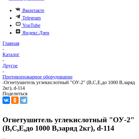
Вконтакте
Telegram
YouTube
Яндекс.Дзен
Главная
-
Каталог
-
Другое
-
Противопожарное оборудование
-
Огнетушитель углекислотный "ОУ-2" (В,С,Е,до 1000 В,заряд
2кг), d-114
Поделиться
Огнетушитель углекислотный "ОУ-2"
(В,С,Е,до 1000 В,заряд 2кг), d-114