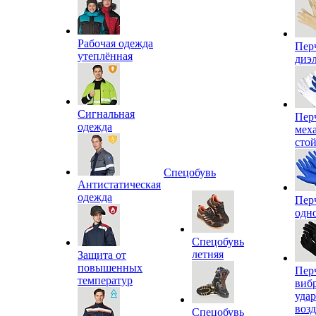
Рабочая одежда
Пер
утеплённая
диэ
Сигнальная
Пер
одежда
мех
сто
Спецобувь
Антистатическая
одежда
Пер
одн
Спецобувь
летняя
Защита от
повышенных
Пер
температур
виб
уда
воз
Спецобувь