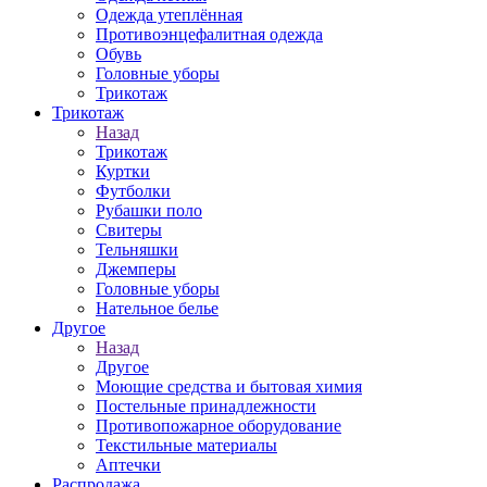
Одежда утеплённая
Противоэнцефалитная одежда
Обувь
Головные уборы
Трикотаж
Трикотаж
Назад
Трикотаж
Куртки
Футболки
Рубашки поло
Свитеры
Тельняшки
Джемперы
Головные уборы
Нательное белье
Другое
Назад
Другое
Моющие средства и бытовая химия
Постельные принадлежности
Противопожарное оборудование
Текстильные материалы
Аптечки
Распродажа