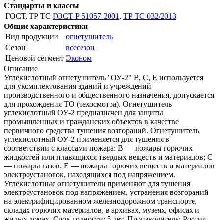
Стандарты и классы
ГОСТ, ТР ТС
ГОСТ Р 51057-2001
,
ТР ТС 032/2013
Общие характеристики
Вид продукции
огнетушитель
Сезон
всесезон
Ценовой сегмент
Эконом
Описание
Углекислотный огнетушитель "ОУ-2" В, С, Е используется
для укомплектования зданий и учреждений
производственного и общественного назначения, допускается
для прохождения ТО (техосмотра). Огнетушитель
углекислотный ОУ-2 предназначен для защиты
промышленных и гражданских объектов в качестве
первичного средства тушения возгораний. Огнетушитель
углекислотный ОУ-2 применяется для тушения в
соответствии с классами пожара: В — пожары горючих
жидкостей или плавящихся твердых веществ и материалов; С
— пожары газов; Е — пожары горючих веществ и материалов
электроустановок, находящихся под напряжением.
Углекислотные огнетушители применяют для тушения
электроустановок под напряжением, устранения возгораний
на электрифицированном железнодорожном транспорте,
складах горючих материалов, в архивах, музеях, офисах и
жилых домах. Срок годности: 5 лет. Производитель: Россия.