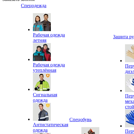
Спецодежда
Рабочая одежда
Защита р
летняя
Рабочая одежда
Пер
утеплённая
диэ
Сигнальная
Пер
одежда
мех
сто
Спецобувь
Антистатическая
одежда
Пер