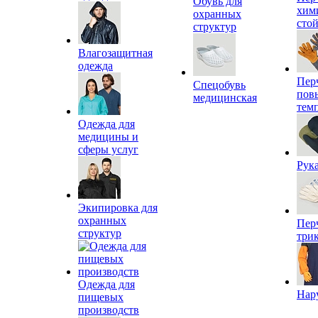
Обувь для
хим
охранных
сто
структур
Влагозащитная
одежда
Пер
Спецобувь
пов
медицинская
тем
Одежда для
медицины и
сферы услуг
Рук
Экипировка для
охранных
Пер
структур
три
Одежда для
Нар
пищевых
производств