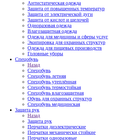
Антистатическая одежда
Защита от повышенных температур
Защита от электрической дуги
Защита от кислот и щелочей
Одноразовая одежда
Влагозащитная одежда
Одежда для медицины и сферы услуг
Экипировка для охранных структур
Одежда для пищевых производств
Головные уборы
Спецобувь
Назад
Спецобувь
Спецобувь летняя
Спецобувь утеплённая
Спецобувь термостойкая
Спецобувь влагозащитная
Обувь для охранных структур
Спецобувь медицинская
Защита рук
Назад
Защита рук
Перчатки диэлектрические
Перчатки механически стойкие
Перчатки одноразовые