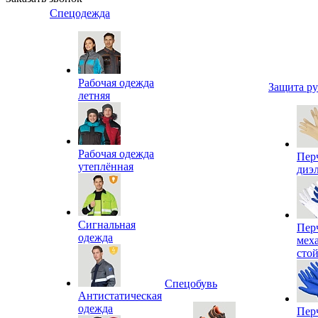
Спецодежда
Рабочая одежда
Защита р
летняя
Рабочая одежда
Пер
утеплённая
диэ
Сигнальная
Пер
одежда
мех
сто
Спецобувь
Антистатическая
одежда
Пер