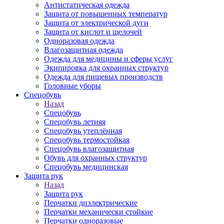
Антистатическая одежда
Защита от повышенных температур
Защита от электрической дуги
Защита от кислот и щелочей
Одноразовая одежда
Влагозащитная одежда
Одежда для медицины и сферы услуг
Экипировка для охранных структур
Одежда для пищевых производств
Головные уборы
Спецобувь
Назад
Спецобувь
Спецобувь летняя
Спецобувь утеплённая
Спецобувь термостойкая
Спецобувь влагозащитная
Обувь для охранных структур
Спецобувь медицинская
Защита рук
Назад
Защита рук
Перчатки диэлектрические
Перчатки механически стойкие
Перчатки одноразовые