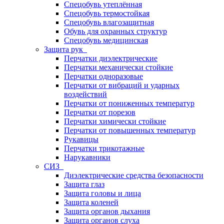
Спецобувь утеплённая
Спецобувь термостойкая
Спецобувь влагозащитная
Обувь для охранных структур
Спецобувь медицинская
Защита рук
Перчатки диэлектрические
Перчатки механически стойкие
Перчатки одноразовые
Перчатки от вибраций и ударных
воздействий
Перчатки от пониженных температур
Перчатки от порезов
Перчатки химически стойкие
Перчатки от повышенных температур
Рукавицы
Перчатки трикотажные
Нарукавники
СИЗ
Диэлектрические средства безопасности
Защита глаз
Защита головы и лица
Защита коленей
Защита органов дыхания
Защита органов слуха