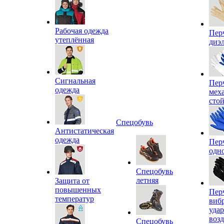
Рабочая одежда
Пер
утеплённая
диэ
Сигнальная
Пер
одежда
мех
сто
Спецобувь
Антистатическая
одежда
Пер
одн
Спецобувь
летняя
Защита от
повышенных
Пер
температур
виб
уда
воз
Спецобувь