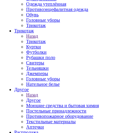
Одежда утеплённая
Противоэнцефалитная одежда
Обувь
Головные уборы
Трикотаж
Трикотаж
Назад
Трикотаж
Куртки
Футболки
Рубашки поло
Свитеры
Тельняшки
Джемперы
Головные уборы
Нательное белье
Другое
Назад
Другое
Моющие средства и бытовая химия
Постельные принадлежности
Противопожарное оборудование
Текстильные материалы
Аптечки
Распродажа