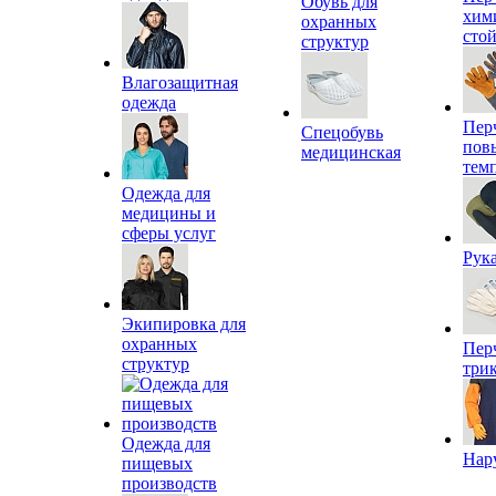
Обувь для
хим
охранных
сто
структур
Влагозащитная
одежда
Пер
Спецобувь
пов
медицинская
тем
Одежда для
медицины и
сферы услуг
Рук
Экипировка для
охранных
Пер
структур
три
Одежда для
Нар
пищевых
производств