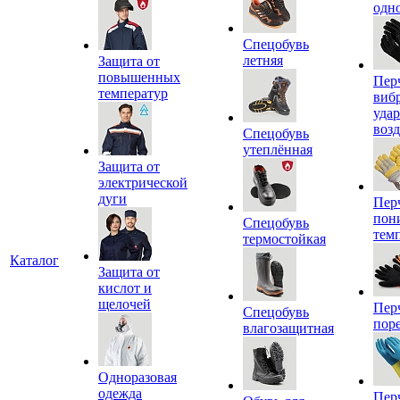
одн
Спецобувь
летняя
Защита от
повышенных
Пер
температур
виб
уда
воз
Спецобувь
утеплённая
Защита от
электрической
дуги
Пер
пон
Спецобувь
тем
термостойкая
Каталог
Защита от
кислот и
щелочей
Пер
Спецобувь
пор
влагозащитная
Одноразовая
одежда
Пер