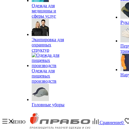
Одежда для
медицины и
сферы услуг
Рук
Экипировка для
охранных
Пер
структур
три
Одежда для
Нар
пищевых
производств
Головные уборы
МЕНЮ
Сравнение
0