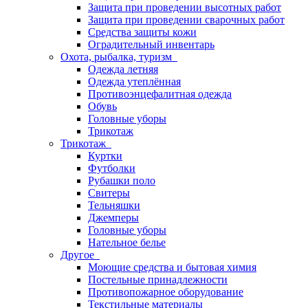
Защита при проведении высотных работ
Защита при проведении сварочных работ
Средства защиты кожи
Оградительный инвентарь
Охота, рыбалка, туризм
Одежда летняя
Одежда утеплённая
Противоэнцефалитная одежда
Обувь
Головные уборы
Трикотаж
Трикотаж
Куртки
Футболки
Рубашки поло
Свитеры
Тельняшки
Джемперы
Головные уборы
Нательное белье
Другое
Моющие средства и бытовая химия
Постельные принадлежности
Противопожарное оборудование
Текстильные материалы