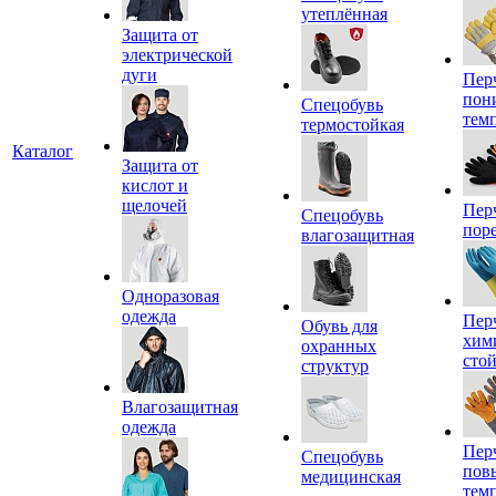
утеплённая
Защита от
электрической
дуги
Пер
пон
Спецобувь
тем
термостойкая
Каталог
Защита от
кислот и
щелочей
Пер
Спецобувь
пор
влагозащитная
Одноразовая
одежда
Пер
Обувь для
хим
охранных
сто
структур
Влагозащитная
одежда
Пер
Спецобувь
пов
медицинская
тем