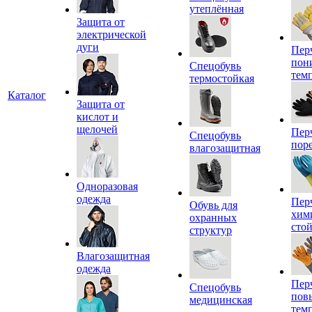
утеплённая
Защита от
электрической
дуги
Пер
пон
Спецобувь
тем
термостойкая
Каталог
Защита от
кислот и
щелочей
Пер
Спецобувь
пор
влагозащитная
Одноразовая
одежда
Пер
Обувь для
хим
охранных
сто
структур
Влагозащитная
одежда
Пер
Спецобувь
пов
медицинская
тем