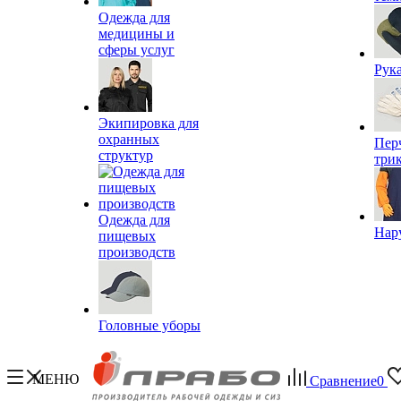
Одежда для
медицины и
сферы услуг
Рук
Экипировка для
охранных
Пер
структур
три
Одежда для
Нар
пищевых
производств
Головные уборы
МЕНЮ
Сравнение
0