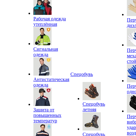
Рабочая одежда
Пер
утеплённая
диэ
Сигнальная
Пер
одежда
мех
сто
Спецобувь
Антистатическая
одежда
Пер
одн
Спецобувь
летняя
Защита от
повышенных
Пер
температур
виб
уда
воз
Спецобувь