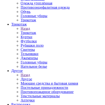
Одежда утеплённая
Противоэнцефалитная одежда
Обувь
Головные уборы
Трикотаж
Трикотаж
Назад
Трикотаж
Куртки
Футболки
Рубашки поло
Свитеры
Тельняшки
Джемперы
Головные уборы
Нательное белье
Другое
Назад
Другое
Моющие средства и бытовая химия
Постельные принадлежности
Противопожарное оборудование
Текстильные материалы
Аптечки
Распродажа