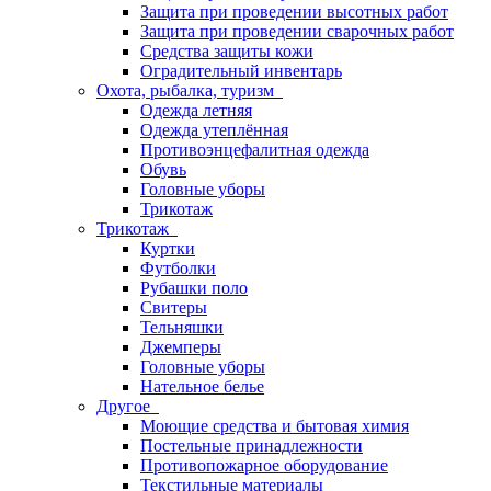
Защита при проведении высотных работ
Защита при проведении сварочных работ
Средства защиты кожи
Оградительный инвентарь
Охота, рыбалка, туризм
Одежда летняя
Одежда утеплённая
Противоэнцефалитная одежда
Обувь
Головные уборы
Трикотаж
Трикотаж
Куртки
Футболки
Рубашки поло
Свитеры
Тельняшки
Джемперы
Головные уборы
Нательное белье
Другое
Моющие средства и бытовая химия
Постельные принадлежности
Противопожарное оборудование
Текстильные материалы