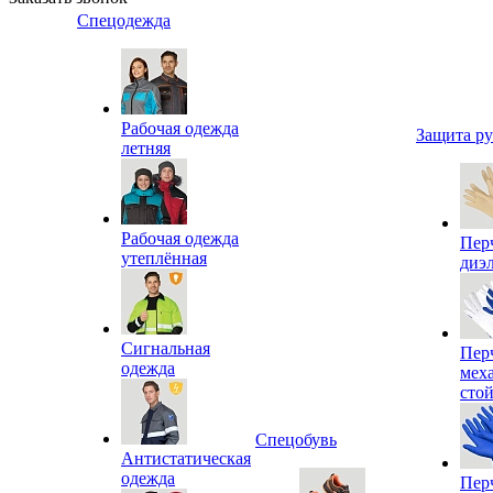
Спецодежда
Рабочая одежда
Защита р
летняя
Рабочая одежда
Пер
утеплённая
диэ
Сигнальная
Пер
одежда
мех
сто
Спецобувь
Антистатическая
одежда
Пер