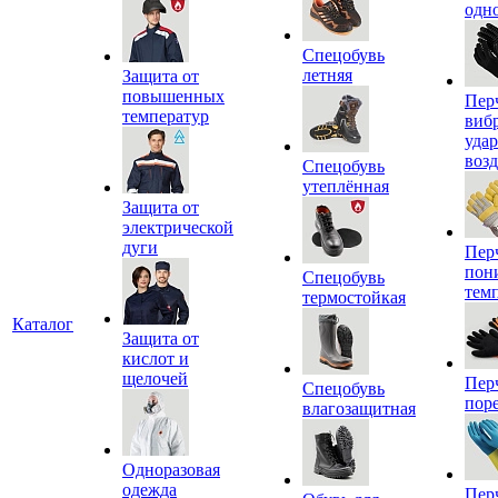
одн
Спецобувь
летняя
Защита от
повышенных
Пер
температур
виб
уда
воз
Спецобувь
утеплённая
Защита от
электрической
дуги
Пер
пон
Спецобувь
тем
термостойкая
Каталог
Защита от
кислот и
щелочей
Пер
Спецобувь
пор
влагозащитная
Одноразовая
одежда
Пер