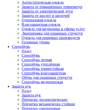
Антистатическая одежда
Защита от повышенных температур
Защита от электрической дуги
Защита от кислот и щелочей
Одноразовая одежда
Влагозащитная одежда
Одежда для медицины и сферы услуг
Экипировка для охранных структур
Одежда для пищевых производств
Головные уборы
Спецобувь
Назад
Спецобувь
Спецобувь летняя
Спецобувь утеплённая
Спецобувь термостойкая
Спецобувь влагозащитная
Обувь для охранных структур
Спецобувь медицинская
Защита рук
Назад
Защита рук
Перчатки диэлектрические
Перчатки механически стойкие
Перчатки одноразовые