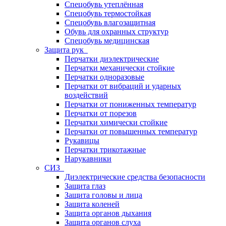
Спецобувь утеплённая
Спецобувь термостойкая
Спецобувь влагозащитная
Обувь для охранных структур
Спецобувь медицинская
Защита рук
Перчатки диэлектрические
Перчатки механически стойкие
Перчатки одноразовые
Перчатки от вибраций и ударных
воздействий
Перчатки от пониженных температур
Перчатки от порезов
Перчатки химически стойкие
Перчатки от повышенных температур
Рукавицы
Перчатки трикотажные
Нарукавники
СИЗ
Диэлектрические средства безопасности
Защита глаз
Защита головы и лица
Защита коленей
Защита органов дыхания
Защита органов слуха