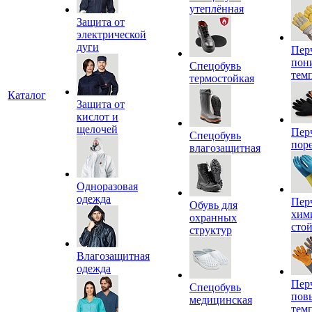
утеплённая
Защита от
электрической
дуги
Пер
пон
Спецобувь
тем
термостойкая
Каталог
Защита от
кислот и
щелочей
Пер
Спецобувь
пор
влагозащитная
Одноразовая
одежда
Пер
Обувь для
хим
охранных
сто
структур
Влагозащитная
одежда
Пер
Спецобувь
пов
медицинская
тем