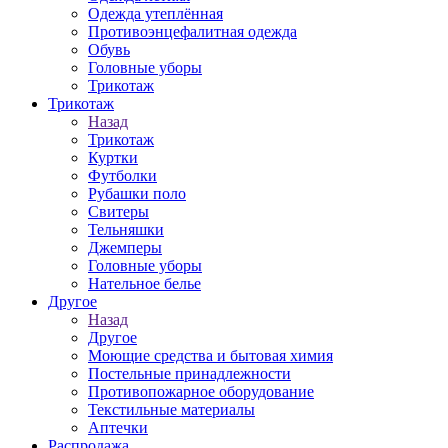
Одежда утеплённая
Противоэнцефалитная одежда
Обувь
Головные уборы
Трикотаж
Трикотаж
Назад
Трикотаж
Куртки
Футболки
Рубашки поло
Свитеры
Тельняшки
Джемперы
Головные уборы
Нательное белье
Другое
Назад
Другое
Моющие средства и бытовая химия
Постельные принадлежности
Противопожарное оборудование
Текстильные материалы
Аптечки
Распродажа