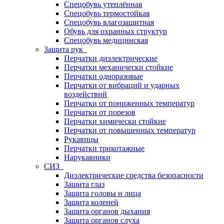
Спецобувь утеплённая
Спецобувь термостойкая
Спецобувь влагозащитная
Обувь для охранных структур
Спецобувь медицинская
Защита рук
Перчатки диэлектрические
Перчатки механически стойкие
Перчатки одноразовые
Перчатки от вибраций и ударных
воздействий
Перчатки от пониженных температур
Перчатки от порезов
Перчатки химически стойкие
Перчатки от повышенных температур
Рукавицы
Перчатки трикотажные
Нарукавники
СИЗ
Диэлектрические средства безопасности
Защита глаз
Защита головы и лица
Защита коленей
Защита органов дыхания
Защита органов слуха