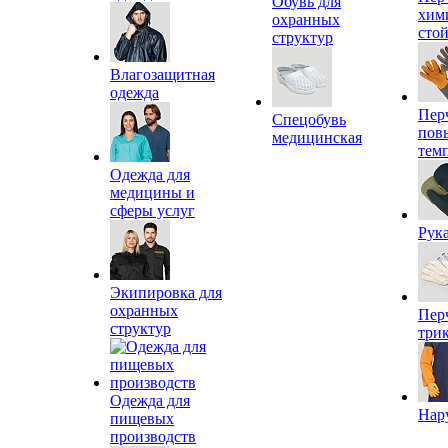
Обувь для
хим
охранных
сто
структур
Влагозащитная
одежда
Пер
Спецобувь
пов
медицинская
тем
Одежда для
медицины и
сферы услуг
Рук
Экипировка для
охранных
Пер
структур
три
Одежда для
Нар
пищевых
производств