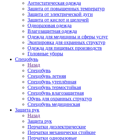
Антистатическая одежда
Защита от повышенных температур
Защита от электрической дуги
Защита от кислот и щелочей
Одноразовая одежда
Влагозащитная одежда
Одежда для медицины и сферы услуг
Экипировка для охранных структур
Одежда для пищевых производств
Головные уборы
Спецобувь
Назад
Спецобувь
Спецобувь летняя
Спецобувь утеплённая
Спецобувь термостойкая
Спецобувь влагозащитная
Обувь для охранных структур
Спецобувь медицинская
Защита рук
Назад
Защита рук
Перчатки диэлектрические
Перчатки механически стойкие
Перчатки одноразовые