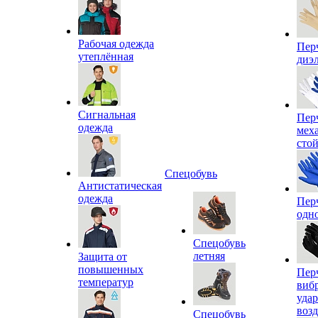
Рабочая одежда
Пер
утеплённая
диэ
Сигнальная
Пер
одежда
мех
сто
Спецобувь
Антистатическая
одежда
Пер
одн
Спецобувь
летняя
Защита от
повышенных
Пер
температур
виб
уда
воз
Спецобувь