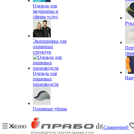
Одежда для
медицины и
сферы услуг
Рук
Экипировка для
охранных
Пер
структур
три
Одежда для
Нар
пищевых
производств
Головные уборы
МЕНЮ
Сравнение
0