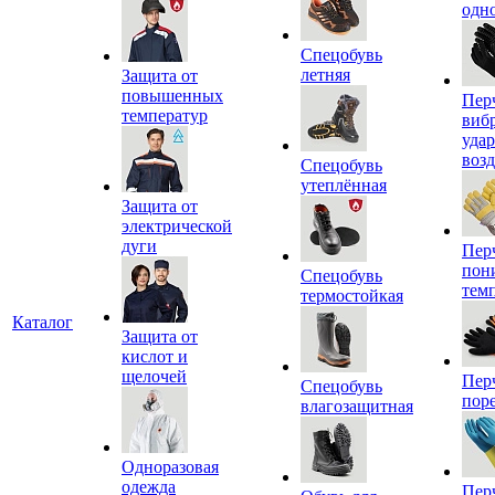
одн
Спецобувь
летняя
Защита от
повышенных
Пер
температур
виб
уда
воз
Спецобувь
утеплённая
Защита от
электрической
дуги
Пер
пон
Спецобувь
тем
термостойкая
Каталог
Защита от
кислот и
щелочей
Пер
Спецобувь
пор
влагозащитная
Одноразовая
одежда
Пер