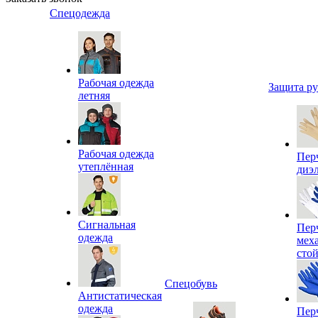
Спецодежда
Рабочая одежда
Защита р
летняя
Рабочая одежда
Пер
утеплённая
диэ
Сигнальная
Пер
одежда
мех
сто
Спецобувь
Антистатическая
одежда
Пер