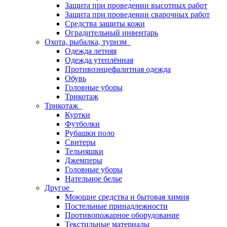
Защита при проведении высотных работ
Защита при проведении сварочных работ
Средства защиты кожи
Оградительный инвентарь
Охота, рыбалка, туризм
Одежда летняя
Одежда утеплённая
Противоэнцефалитная одежда
Обувь
Головные уборы
Трикотаж
Трикотаж
Куртки
Футболки
Рубашки поло
Свитеры
Тельняшки
Джемперы
Головные уборы
Нательное белье
Другое
Моющие средства и бытовая химия
Постельные принадлежности
Противопожарное оборудование
Текстильные материалы