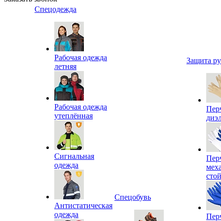
Спецодежда
Рабочая одежда
Защита р
летняя
Рабочая одежда
Пер
утеплённая
диэ
Сигнальная
Пер
одежда
мех
сто
Спецобувь
Антистатическая
одежда
Пер