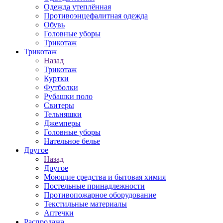
Одежда утеплённая
Противоэнцефалитная одежда
Обувь
Головные уборы
Трикотаж
Трикотаж
Назад
Трикотаж
Куртки
Футболки
Рубашки поло
Свитеры
Тельняшки
Джемперы
Головные уборы
Нательное белье
Другое
Назад
Другое
Моющие средства и бытовая химия
Постельные принадлежности
Противопожарное оборудование
Текстильные материалы
Аптечки
Распродажа