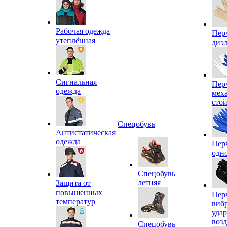
Рабочая одежда
Пер
утеплённая
диэ
Сигнальная
Пер
одежда
мех
сто
Спецобувь
Антистатическая
одежда
Пер
одн
Спецобувь
летняя
Защита от
повышенных
Пер
температур
виб
уда
воз
Спецобувь