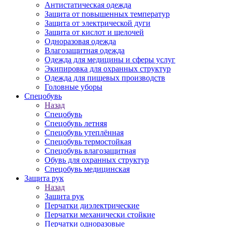
Антистатическая одежда
Защита от повышенных температур
Защита от электрической дуги
Защита от кислот и щелочей
Одноразовая одежда
Влагозащитная одежда
Одежда для медицины и сферы услуг
Экипировка для охранных структур
Одежда для пищевых производств
Головные уборы
Спецобувь
Назад
Спецобувь
Спецобувь летняя
Спецобувь утеплённая
Спецобувь термостойкая
Спецобувь влагозащитная
Обувь для охранных структур
Спецобувь медицинская
Защита рук
Назад
Защита рук
Перчатки диэлектрические
Перчатки механически стойкие
Перчатки одноразовые