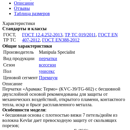
Описание
Отзывы
Таблица размеров
Характеристики
Стандарты и классы
ГОСТ,
ГОСТ 12.4.252-2013
,
ТР ТС 019/2011
,
ГОСТ EN
ТР ТС
407-2012
,
ГОСТ EN388-2012
Общие характеристики
Производитель
Manipula Specialist
Вид продукции
перчатки
Сезон
всесезон
Пол
унисекс
Ценовой сегмент
Премиум
Описание
Перчатки «Арамакс Термо» (KVC-39/TG-602) с бесшовной
двухслойной основой рекомендованы для защиты от
механических воздействий, открытого пламени, контактного
тепла, искр и брызг расплавленного металла.
Особенности модели
:
• бесшовная основа с плотностью вязки 7 петель/дюйм из
волокна Kevlar дает превосходную защиту от скользящих
порезов;