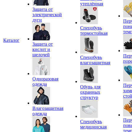
утеплённая
Защита от
электрической
дуги
Пер
пон
Спецобувь
тем
термостойкая
Каталог
Защита от
кислот и
щелочей
Пер
Спецобувь
пор
влагозащитная
Одноразовая
одежда
Пер
Обувь для
хим
охранных
сто
структур
Влагозащитная
одежда
Пер
Спецобувь
пов
медицинская
тем