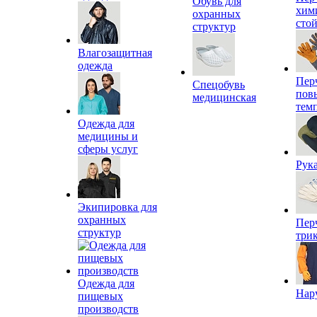
Обувь для
хим
охранных
сто
структур
Влагозащитная
одежда
Пер
Спецобувь
пов
медицинская
тем
Одежда для
медицины и
сферы услуг
Рук
Экипировка для
охранных
Пер
структур
три
Одежда для
Нар
пищевых
производств