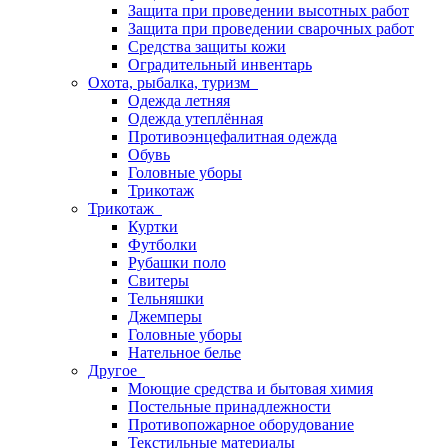
Защита при проведении высотных работ
Защита при проведении сварочных работ
Средства защиты кожи
Оградительный инвентарь
Охота, рыбалка, туризм
Одежда летняя
Одежда утеплённая
Противоэнцефалитная одежда
Обувь
Головные уборы
Трикотаж
Трикотаж
Куртки
Футболки
Рубашки поло
Свитеры
Тельняшки
Джемперы
Головные уборы
Нательное белье
Другое
Моющие средства и бытовая химия
Постельные принадлежности
Противопожарное оборудование
Текстильные материалы