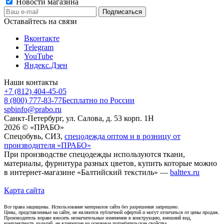
Новости магазина
Оставайтесь на связи
Вконтакте
Telegram
YouTube
Яндекс.Дзен
Наши контакты
+7 (812) 404-45-05
8 (800) 777-83-77
Бесплатно по России
spbinfo@prabo.ru
Санкт-Петербург, ул. Салова, д. 53 корп. 1Н
2026 © «ПРАБО»
Спецобувь, СИЗ,
спецодежда оптом и в розницу от
производителя «ПРАБО»
При производстве спецодежды используются ткани,
материалы, фурнитура разных цветов, купить которые можно
в интернет-магазине «Балтийский текстиль» —
balttex.ru
Карта сайта
Все права защищены. Использование материалов сайта без разрешения запрещено.
Цены, представленные на сайте, не являются публичной офертой и могут отличаться от цены продаж.
Производитель вправе вносить незначительные изменения в конструкцию, внешний вид,
комплектность изделий, не влияющие на основные потребительские свойства.