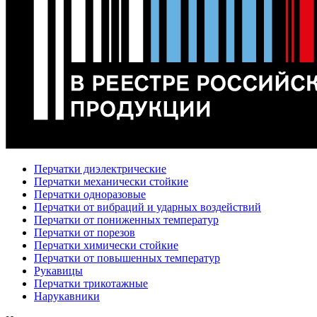
Перчатки диэлектрические
Перчатки механически стойкие
Перчатки одноразовые
Перчатки от вибраций и ударных воздействий
Перчатки от пониженных температур
Перчатки от порезов
Перчатки химически стойкие
Перчатки от повышенных температур
Рукавицы
Перчатки трикотажные
Нарукавники