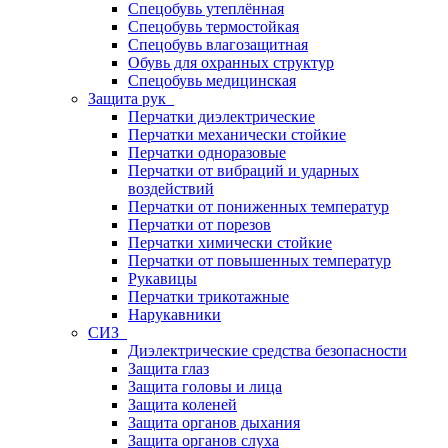
Спецобувь утеплённая
Спецобувь термостойкая
Спецобувь влагозащитная
Обувь для охранных структур
Спецобувь медицинская
Защита рук
Перчатки диэлектрические
Перчатки механически стойкие
Перчатки одноразовые
Перчатки от вибраций и ударных
воздействий
Перчатки от пониженных температур
Перчатки от порезов
Перчатки химически стойкие
Перчатки от повышенных температур
Рукавицы
Перчатки трикотажные
Нарукавники
СИЗ
Диэлектрические средства безопасности
Защита глаз
Защита головы и лица
Защита коленей
Защита органов дыхания
Защита органов слуха