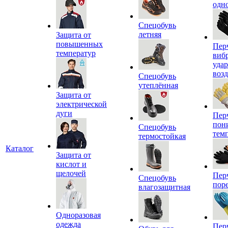
одн
Спецобувь
летняя
Защита от
повышенных
Пер
температур
виб
уда
воз
Спецобувь
утеплённая
Защита от
электрической
дуги
Пер
пон
Спецобувь
тем
термостойкая
Каталог
Защита от
кислот и
щелочей
Пер
Спецобувь
пор
влагозащитная
Одноразовая
одежда
Пер