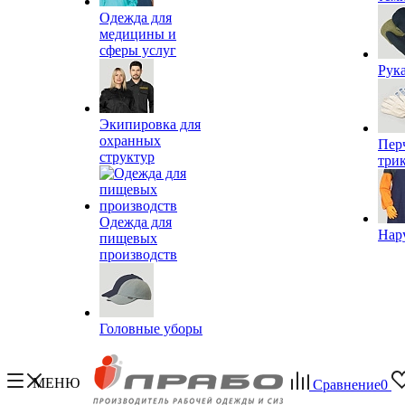
Одежда для
медицины и
сферы услуг
Рук
Экипировка для
охранных
Пер
структур
три
Одежда для
Нар
пищевых
производств
Головные уборы
МЕНЮ
Сравнение
0