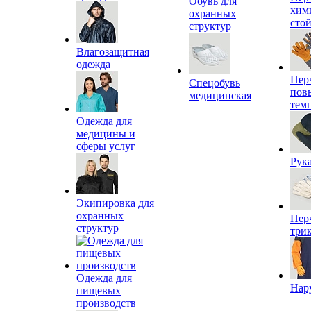
Обувь для
хим
охранных
сто
структур
Влагозащитная
одежда
Пер
Спецобувь
пов
медицинская
тем
Одежда для
медицины и
сферы услуг
Рук
Экипировка для
охранных
Пер
структур
три
Одежда для
Нар
пищевых
производств