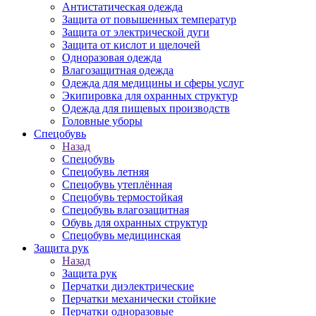
Антистатическая одежда
Защита от повышенных температур
Защита от электрической дуги
Защита от кислот и щелочей
Одноразовая одежда
Влагозащитная одежда
Одежда для медицины и сферы услуг
Экипировка для охранных структур
Одежда для пищевых производств
Головные уборы
Спецобувь
Назад
Спецобувь
Спецобувь летняя
Спецобувь утеплённая
Спецобувь термостойкая
Спецобувь влагозащитная
Обувь для охранных структур
Спецобувь медицинская
Защита рук
Назад
Защита рук
Перчатки диэлектрические
Перчатки механически стойкие
Перчатки одноразовые