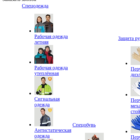
Спецодежда
Рабочая одежда
Защита р
летняя
Рабочая одежда
Пер
утеплённая
диэ
Сигнальная
Пер
одежда
мех
сто
Спецобувь
Антистатическая
одежда
Пер