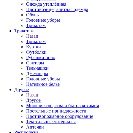
Одежда утеплённая
Противоэнцефалитная одежда
Обувь
Головные уборы
Трикотаж
Трикотаж
Назад
Трикотаж
Куртки
Футболки
Рубашки поло
Свитеры
Тельняшки
Джемперы
Головные уборы
Нательное белье
Другое
Назад
Другое
Моющие средства и бытовая химия
Постельные принадлежности
Противопожарное оборудование
Текстильные материалы
Аптечки
Распродажа