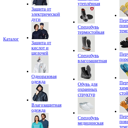
утеплённая
Защита от
электрической
дуги
Пер
пон
Спецобувь
тем
термостойкая
Каталог
Защита от
кислот и
щелочей
Пер
Спецобувь
пор
влагозащитная
Одноразовая
одежда
Пер
Обувь для
хим
охранных
сто
структур
Влагозащитная
одежда
Пер
Спецобувь
пов
медицинская
тем