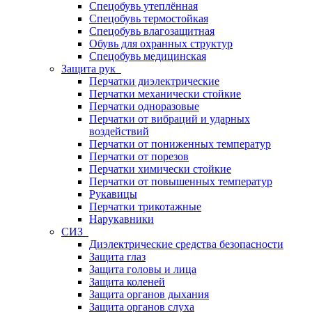
Спецобувь утеплённая
Спецобувь термостойкая
Спецобувь влагозащитная
Обувь для охранных структур
Спецобувь медицинская
Защита рук
Перчатки диэлектрические
Перчатки механически стойкие
Перчатки одноразовые
Перчатки от вибраций и ударных
воздействий
Перчатки от пониженных температур
Перчатки от порезов
Перчатки химически стойкие
Перчатки от повышенных температур
Рукавицы
Перчатки трикотажные
Нарукавники
СИЗ
Диэлектрические средства безопасности
Защита глаз
Защита головы и лица
Защита коленей
Защита органов дыхания
Защита органов слуха