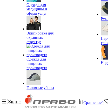
Одежда для
медицины и
сферы услуг
Рук
Экипировка для
охранных
Пер
структур
три
Одежда для
Нар
пищевых
производств
Головные уборы
МЕНЮ
Сравнение
0