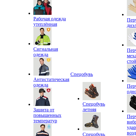
Рабочая одежда
Пер
утеплённая
диэ
Сигнальная
Пер
одежда
мех
сто
Спецобувь
Антистатическая
одежда
Пер
одн
Спецобувь
летняя
Защита от
повышенных
Пер
температур
виб
уда
воз
Спецобувь