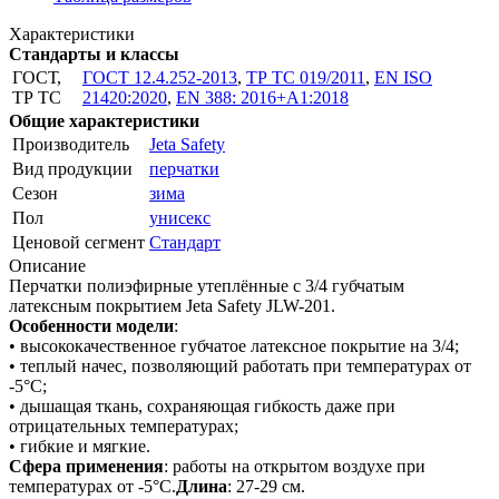
Характеристики
Стандарты и классы
ГОСТ,
ГОСТ 12.4.252-2013
,
ТР ТС 019/2011
,
EN ISO
ТР ТС
21420:2020
,
EN 388: 2016+A1:2018
Общие характеристики
Производитель
Jeta Safety
Вид продукции
перчатки
Сезон
зима
Пол
унисекс
Ценовой сегмент
Стандарт
Описание
Перчатки полиэфирные утеплённые с 3/4 губчатым
латексным покрытием Jeta Safety JLW-201.
Особенности модели
:
• высококачественное губчатое латексное покрытие на 3/4;
• теплый начес, позволяющий работать при температурах от
-5°С;
• дышащая ткань, сохраняющая гибкость даже при
отрицательных температурах;
• гибкие и мягкие.
Сфера применения
: работы на открытом воздухе при
температурах от -5°С.
Длина
: 27-29 см.