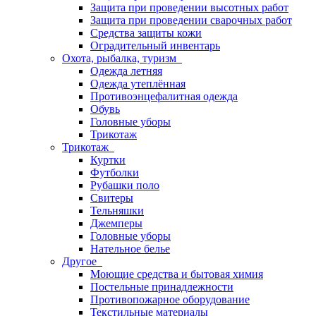
Защита при проведении высотных работ
Защита при проведении сварочных работ
Средства защиты кожи
Оградительный инвентарь
Охота, рыбалка, туризм
Одежда летняя
Одежда утеплённая
Противоэнцефалитная одежда
Обувь
Головные уборы
Трикотаж
Трикотаж
Куртки
Футболки
Рубашки поло
Свитеры
Тельняшки
Джемперы
Головные уборы
Нательное белье
Другое
Моющие средства и бытовая химия
Постельные принадлежности
Противопожарное оборудование
Текстильные материалы