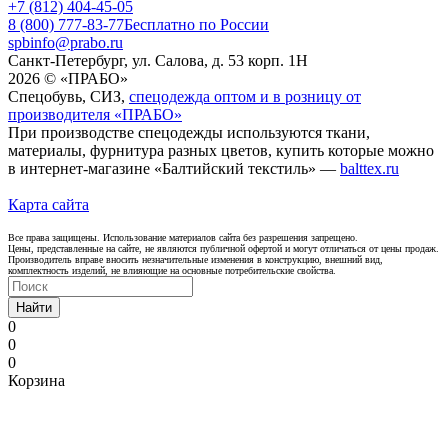
+7 (812) 404-45-05
8 (800) 777-83-77
Бесплатно по России
spbinfo@prabo.ru
Санкт-Петербург, ул. Салова, д. 53 корп. 1Н
2026 © «ПРАБО»
Спецобувь, СИЗ,
спецодежда оптом и в розницу от
производителя «ПРАБО»
При производстве спецодежды используются ткани,
материалы, фурнитура разных цветов, купить которые можно
в интернет-магазине «Балтийский текстиль» —
balttex.ru
Карта сайта
Все права защищены. Использование материалов сайта без разрешения запрещено.
Цены, представленные на сайте, не являются публичной офертой и могут отличаться от цены продаж.
Производитель вправе вносить незначительные изменения в конструкцию, внешний вид,
комплектность изделий, не влияющие на основные потребительские свойства.
Найти
0
0
0
Корзина