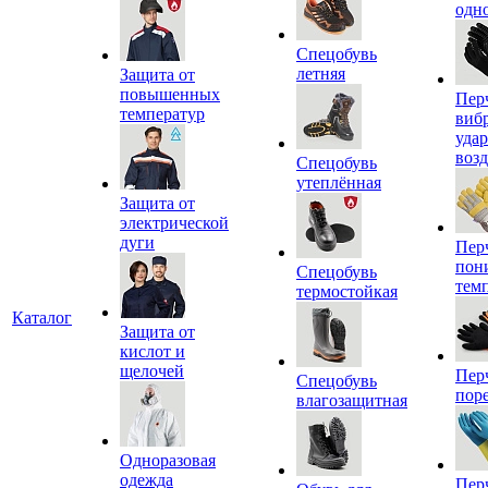
одн
Спецобувь
летняя
Защита от
повышенных
Пер
температур
виб
уда
воз
Спецобувь
утеплённая
Защита от
электрической
дуги
Пер
пон
Спецобувь
тем
термостойкая
Каталог
Защита от
кислот и
щелочей
Пер
Спецобувь
пор
влагозащитная
Одноразовая
одежда
Пер