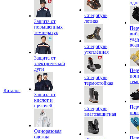
одн
Спецобувь
летняя
Защита от
повышенных
Пер
температур
виб
уда
воз
Спецобувь
утеплённая
Защита от
электрической
дуги
Пер
пон
Спецобувь
тем
термостойкая
Каталог
Защита от
кислот и
щелочей
Пер
Спецобувь
пор
влагозащитная
Одноразовая
одежда
Пер