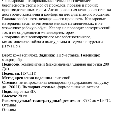
• кевларовая антипрокольная стелька обеспечивает
безопасность стопы ног от проколов, порезов и прочих
производственных травм. Антипрокольная кевларовая стелька
достаточно эластична и комфортна для длительного ношения.
Главная особенность кевлара — его прочность. Кевларовые
материалы весят значительно меньше металлических и не
утяжеляют рабочую обувь. Кевлар не проводит электрический
ток и не определяется металлодетектором;
• подошва из высокопрочного маслобензостойкого,
кислотощелочестойкого полиуретана и термополиуретана
(ПУ/ТПУ).
Верх
: кожа (спилок).
Задинка
: ТПУ-вставка.
Голенище
:
микрофибра.
Подносок
: композитный (максимальная ударная нагрузка 200
Дж).
Подошва
: ПУ/ТПУ.
Метод крепления подошвы
: литьевой.
Стелька
: антипрокольная кевларовая (выдерживает нагрузку
до 1200 Н).
Вкладная стелька
: формованная из латекса.
Подклад
: сетка 3D.
Высота
: 28 см.
Рекомендуемый температурный режим
: от -35°С до +120°С.
Отзывы
Отзывы