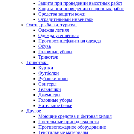
Защита при проведении высотных работ
Защита при проведении сварочных работ
Средства защиты кожи
Оградительный инвентарь
Охота, рыбалка, туризм
Одежда летняя
Одежда утеплённая
Противоэнцефалитная одежда
Обувь
Головные уборы
Трикотаж
Трикотаж
Куртки
Футболки
Рубашки поло
Свитеры
Тельняшки
Джемперы
Головные уборы
Нательное белье
Другое
Моющие средства и бытовая химия
Постельные принадлежности
Противопожарное оборудование
Текстильные материалы