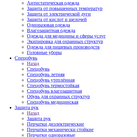
Антистатическая одежда
Защита от повышенных температур
Защита от электрической дуги
Защита от кислот и щелочей
Одноразовая одежда
Влагозащитная одежда
Одежда для медицины и сферы услуг
Экипировка для охранных структур
Одежда для пищевых производств
Головные уборы
Спецобувь
Назад
Спецобувь
Спецобувь летняя
Спецобувь утеплённая
Спецобувь термостойкая
Спецобувь влагозащитная
Обувь для охранных структур
Спецобувь медицинская
Защита рук
Назад
Защита рук
Перчатки диэлектрические
Перчатки механически стойкие
Перчатки одноразовые