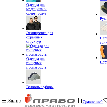
Одежда для
медицины и
сферы услуг
Рук
Экипировка для
охранных
Пер
структур
три
Одежда для
Нар
пищевых
производств
Головные уборы
МЕНЮ
Сравнение
0