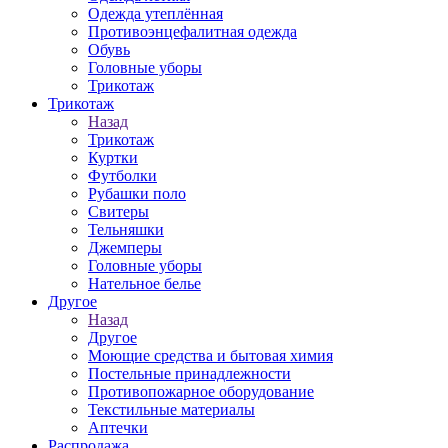
Одежда утеплённая
Противоэнцефалитная одежда
Обувь
Головные уборы
Трикотаж
Трикотаж
Назад
Трикотаж
Куртки
Футболки
Рубашки поло
Свитеры
Тельняшки
Джемперы
Головные уборы
Нательное белье
Другое
Назад
Другое
Моющие средства и бытовая химия
Постельные принадлежности
Противопожарное оборудование
Текстильные материалы
Аптечки
Распродажа