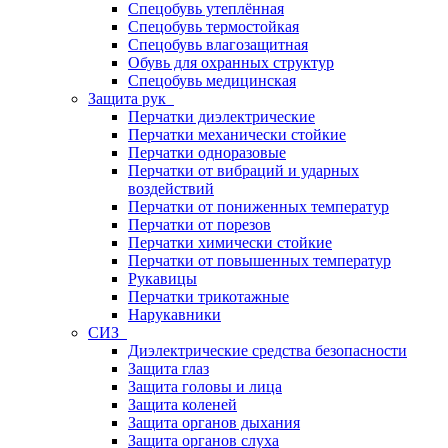
Спецобувь утеплённая
Спецобувь термостойкая
Спецобувь влагозащитная
Обувь для охранных структур
Спецобувь медицинская
Защита рук
Перчатки диэлектрические
Перчатки механически стойкие
Перчатки одноразовые
Перчатки от вибраций и ударных
воздействий
Перчатки от пониженных температур
Перчатки от порезов
Перчатки химически стойкие
Перчатки от повышенных температур
Рукавицы
Перчатки трикотажные
Нарукавники
СИЗ
Диэлектрические средства безопасности
Защита глаз
Защита головы и лица
Защита коленей
Защита органов дыхания
Защита органов слуха