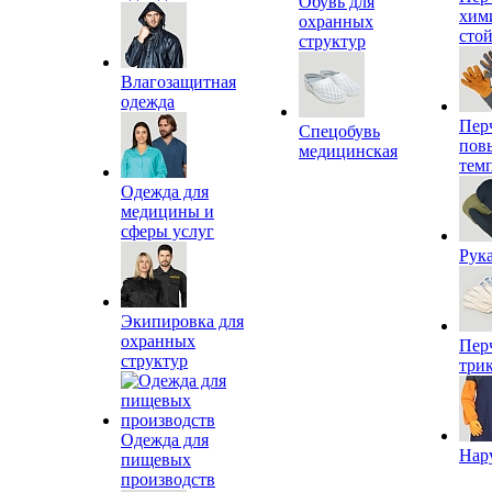
Обувь для
хим
охранных
сто
структур
Влагозащитная
одежда
Пер
Спецобувь
пов
медицинская
тем
Одежда для
медицины и
сферы услуг
Рук
Экипировка для
охранных
Пер
структур
три
Одежда для
Нар
пищевых
производств