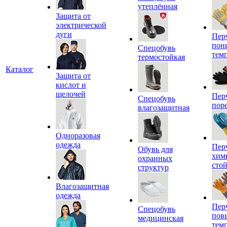
утеплённая
Защита от
электрической
дуги
Пер
пон
Спецобувь
тем
термостойкая
Каталог
Защита от
кислот и
щелочей
Пер
Спецобувь
пор
влагозащитная
Одноразовая
одежда
Пер
Обувь для
хим
охранных
сто
структур
Влагозащитная
одежда
Пер
Спецобувь
пов
медицинская
тем