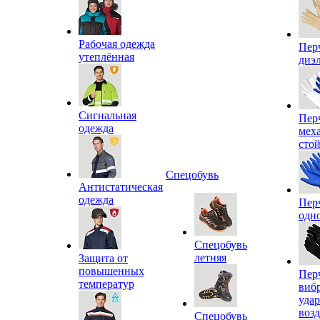
Рабочая одежда
Пер
утеплённая
диэ
Сигнальная
Пер
одежда
мех
сто
Спецобувь
Антистатическая
одежда
Пер
одн
Спецобувь
летняя
Защита от
повышенных
Пер
температур
виб
уда
воз
Спецобувь