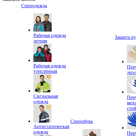
Спецодежда
Рабочая одежда
Защита р
летняя
Рабочая одежда
Пер
утеплённая
диэ
Сигнальная
Пер
одежда
мех
сто
Спецобувь
Антистатическая
одежда
Пер