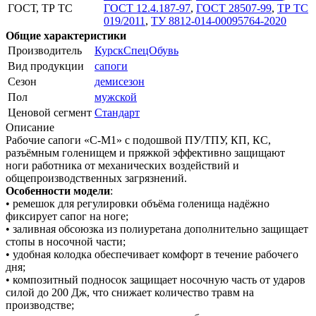
ГОСТ, ТР ТС
ГОСТ 12.4.187-97
,
ГОСТ 28507-99
,
ТР ТС
019/2011
,
ТУ 8812-014-00095764-2020
Общие характеристики
Производитель
КурскСпецОбувь
Вид продукции
сапоги
Сезон
демисезон
Пол
мужской
Ценовой сегмент
Стандарт
Описание
Рабочие сапоги «С-М1» с подошвой ПУ/ТПУ, КП, КС,
разъёмным голенищем и пряжкой эффективно защищают
ноги работника от механических воздействий и
общепроизводственных загрязнений.
Особенности модели
:
• ремешок для регулировки объёма голенища надёжно
фиксирует сапог на ноге;
• заливная обсоюзка из полиуретана дополнительно защищает
стопы в носочной части;
• удобная колодка обеспечивает комфорт в течение рабочего
дня;
• композитный подносок защищает носочную часть от ударов
силой до 200 Дж, что снижает количество травм на
производстве;