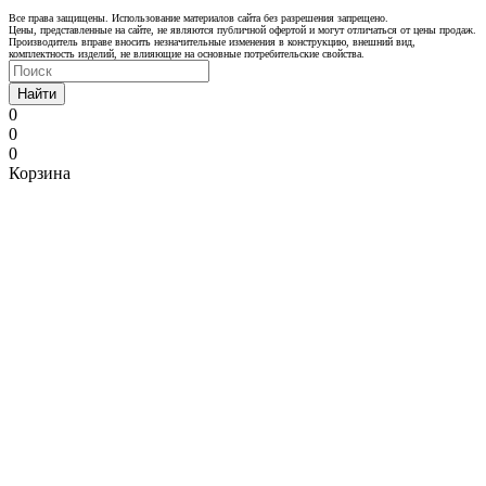
Все права защищены. Использование материалов сайта без разрешения запрещено.
Цены, представленные на сайте, не являются публичной офертой и могут отличаться от цены продаж.
Производитель вправе вносить незначительные изменения в конструкцию, внешний вид,
комплектность изделий, не влияющие на основные потребительские свойства.
Найти
0
0
0
Корзина