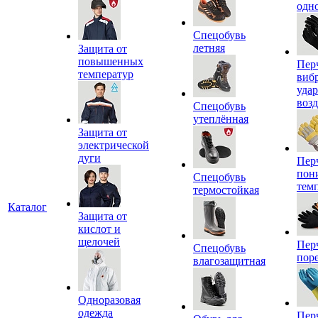
одн
Спецобувь
летняя
Защита от
повышенных
Пер
температур
виб
уда
воз
Спецобувь
утеплённая
Защита от
электрической
дуги
Пер
пон
Спецобувь
тем
термостойкая
Каталог
Защита от
кислот и
щелочей
Пер
Спецобувь
пор
влагозащитная
Одноразовая
одежда
Пер