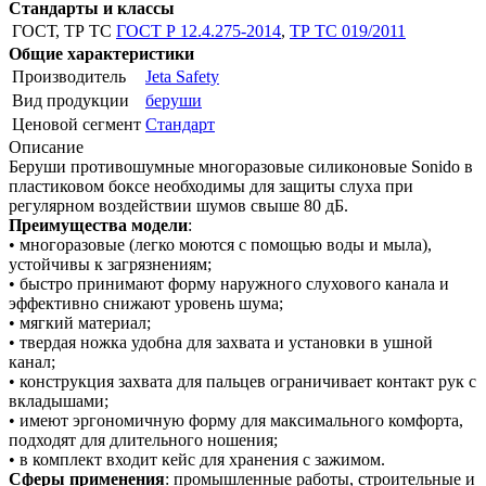
Стандарты и классы
ГОСТ, ТР ТС
ГОСТ Р 12.4.275-2014
,
ТР ТС 019/2011
Общие характеристики
Производитель
Jeta Safety
Вид продукции
беруши
Ценовой сегмент
Стандарт
Описание
Беруши противошумные многоразовые силиконовые Sonido в
пластиковом боксе необходимы для защиты слуха при
регулярном воздействии шумов свыше 80 дБ.
Преимущества модели
:
• многоразовые (легко моются с помощью воды и мыла),
устойчивы к загрязнениям;
• быстро принимают форму наружного слухового канала и
эффективно снижают уровень шума;
• мягкий материал;
• твердая ножка удобна для захвата и установки в ушной
канал;
• конструкция захвата для пальцев ограничивает контакт рук с
вкладышами;
• имеют эргономичную форму для максимального комфорта,
подходят для длительного ношения;
• в комплект входит кейс для хранения с зажимом.
Сферы применения
: промышленные работы, строительные и