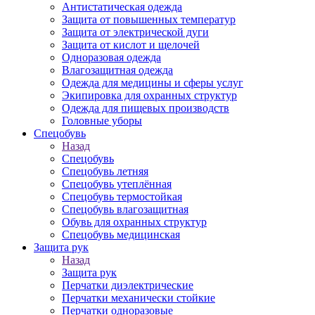
Антистатическая одежда
Защита от повышенных температур
Защита от электрической дуги
Защита от кислот и щелочей
Одноразовая одежда
Влагозащитная одежда
Одежда для медицины и сферы услуг
Экипировка для охранных структур
Одежда для пищевых производств
Головные уборы
Спецобувь
Назад
Спецобувь
Спецобувь летняя
Спецобувь утеплённая
Спецобувь термостойкая
Спецобувь влагозащитная
Обувь для охранных структур
Спецобувь медицинская
Защита рук
Назад
Защита рук
Перчатки диэлектрические
Перчатки механически стойкие
Перчатки одноразовые