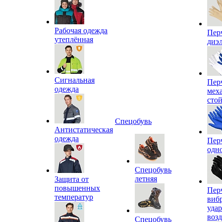
Рабочая одежда
Пер
утеплённая
диэ
Сигнальная
Пер
одежда
мех
сто
Спецобувь
Антистатическая
одежда
Пер
одн
Спецобувь
летняя
Защита от
повышенных
Пер
температур
виб
уда
воз
Спецобувь