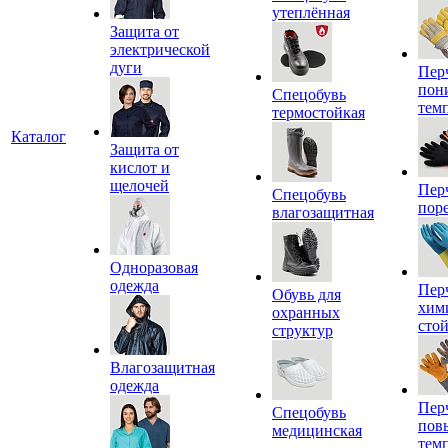
утеплённая
Защита от
электрической
дуги
Пер
пон
Спецобувь
тем
термостойкая
Каталог
Защита от
кислот и
щелочей
Пер
Спецобувь
пор
влагозащитная
Одноразовая
одежда
Пер
Обувь для
хим
охранных
сто
структур
Влагозащитная
одежда
Пер
Спецобувь
пов
медицинская
тем