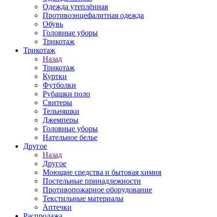
Одежда утеплённая
Противоэнцефалитная одежда
Обувь
Головные уборы
Трикотаж
Трикотаж
Назад
Трикотаж
Куртки
Футболки
Рубашки поло
Свитеры
Тельняшки
Джемперы
Головные уборы
Нательное белье
Другое
Назад
Другое
Моющие средства и бытовая химия
Постельные принадлежности
Противопожарное оборудование
Текстильные материалы
Аптечки
Распродажа