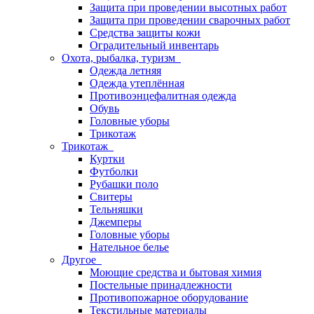
Защита при проведении высотных работ
Защита при проведении сварочных работ
Средства защиты кожи
Оградительный инвентарь
Охота, рыбалка, туризм
Одежда летняя
Одежда утеплённая
Противоэнцефалитная одежда
Обувь
Головные уборы
Трикотаж
Трикотаж
Куртки
Футболки
Рубашки поло
Свитеры
Тельняшки
Джемперы
Головные уборы
Нательное белье
Другое
Моющие средства и бытовая химия
Постельные принадлежности
Противопожарное оборудование
Текстильные материалы