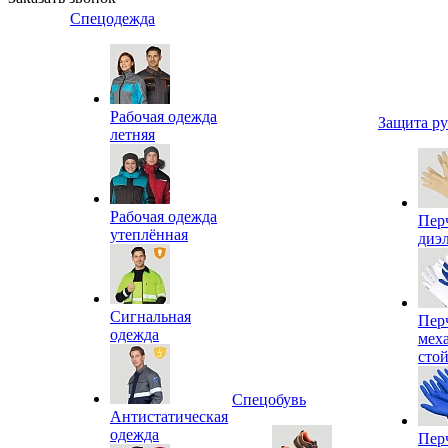
Спецодежда
Рабочая одежда
Защита р
летняя
Рабочая одежда
Пер
утеплённая
диэ
Сигнальная
Пер
одежда
мех
сто
Спецобувь
Антистатическая
одежда
Пер