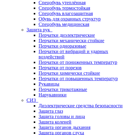
Спецобувь утеплённая
Спецобувь термостойкая
Спецобувь влагозащитная
Обувь для охранных структур
Спецобувь медицинская
Защита рук
Перчатки диэлектрические
Перчатки механически стойкие
Перчатки одноразовые
Перчатки от вибраций и ударных
воздействий
Перчатки от пониженных температур
Перчатки от порезов
Перчатки химически стойкие
Перчатки от повышенных температур
Рукавицы
Перчатки трикотажные
Нарукавники
СИЗ
Диэлектрические средства безопасности
Защита глаз
Защита головы и лица
Защита коленей
Защита органов дыхания
Защита органов слуха