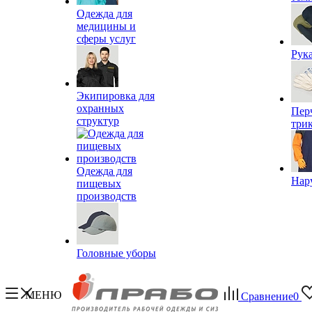
Одежда для
медицины и
сферы услуг
Рук
Экипировка для
охранных
Пер
структур
три
Одежда для
Нар
пищевых
производств
Головные уборы
МЕНЮ
Сравнение
0