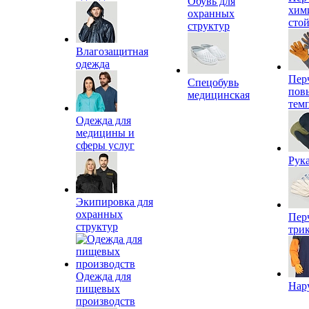
Обувь для
хим
охранных
сто
структур
Влагозащитная
одежда
Пер
Спецобувь
пов
медицинская
тем
Одежда для
медицины и
сферы услуг
Рук
Экипировка для
охранных
Пер
структур
три
Одежда для
Нар
пищевых
производств